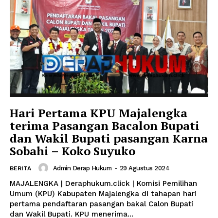
SUBSCRIBE NOW
Hari Pertama KPU Majalengka
terima Pasangan Bacalon Bupati
dan Wakil Bupati pasangan Karna
Sobahi – Koko Suyuko
Company
Admin Derap Hukum
-
29 Agustus 2024
BERITA
About
MAJALENGKA | Deraphukum.click | Komisi Pemilihan
Umum (KPU) Kabupaten Majalengka di tahapan hari
Contact us
pertama pendaftaran pasangan bakal Calon Bupati
Subscription Plans
dan Wakil Bupati. KPU menerima...