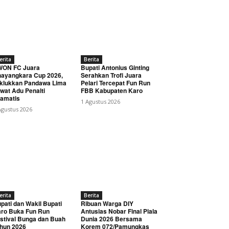
erita
Berita
WON FC Juara
Bupati Antonius Ginting
ayangkara Cup 2026,
Serahkan Trofi Juara
klukkan Pandawa Lima
Pelari Tercepat Fun Run
wat Adu Penalti
FBB Kabupaten Karo
amatis
1 Agustus 2026
Agustus 2026
erita
Berita
pati dan Wakil Bupati
Ribuan Warga DIY
ro Buka Fun Run
Antusias Nobar Final Piala
stival Bunga dan Buah
Dunia 2026 Bersama
hun 2026
Korem 072/Pamungkas