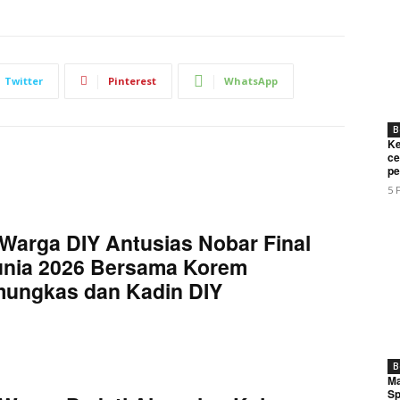
Twitter
Pinterest
WhatsApp
B
Ke
ce
pe
5 
Week
e PRO
Warga DIY Antusias Nobar Final
unia 2026 Bersama Korem
Company
mungkas dan Kadin DIY
About
Contact us
B
Subscription Plans
Ma
Sp