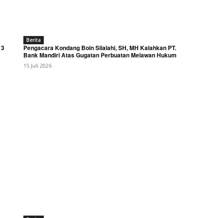
Berita
 3
Pengacara Kondang Boin Silalahi, SH, MH Kalahkan PT.
Bank Mandiri Atas Gugatan Perbuatan Melawan Hukum
15 Juli 2026