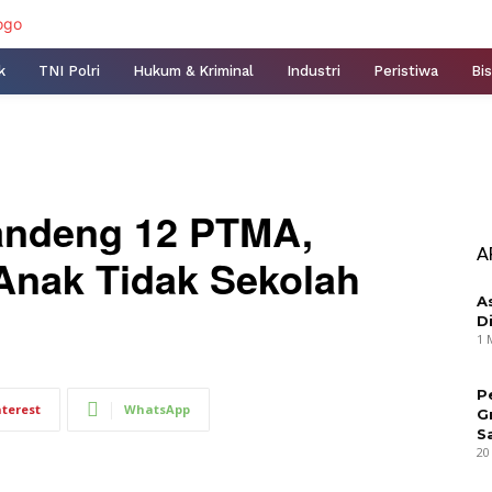
k
TNI Polri
Hukum & Kriminal
Industri
Peristiwa
Bis
andeng 12 PTMA,
A
Anak Tidak Sekolah
A
D
1 
P
nterest
WhatsApp
G
S
20