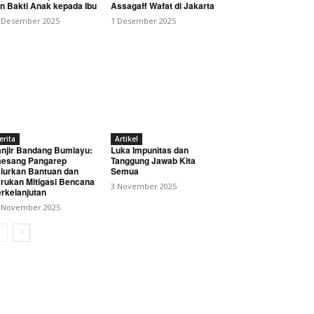
n Bakti Anak kepada Ibu
Assagaff Wafat di Jakarta
 Desember 2025
1 Desember 2025
erita
Artikel
n DPD IWOI Indramayu Dan
njir Bandang Bumiayu:
Luka Impunitas dan
esang Pangarep
Tanggung Jawab Kita
lurkan Bantuan dan
Semua
rukan Mitigasi Bencana
3 November 2025
rkelanjutan
 November 2025