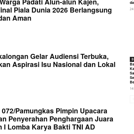
Warga Padati Alun-alun Kajen,
My account
da
inal Piala Dunia 2026 Berlangsung
24
 dan Aman
E NOW
kalongan Gelar Audiensi Terbuka,
B
an Aspirasi Isu Nasional dan Lokal
ipulasi Data Bantuan Pangan Desa Sukra Resmi Di Laporka
Ba
Ka
 Inspektorat
Sa
Se
Be
14
 072/Pamungkas Pimpin Upacara
an Penyerahan Penghargaan Juara
 I Lomba Karya Bakti TNI AD