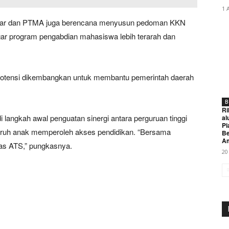
1 
Jabar dan PTMA juga berencana menyusun pedoman KKN
gar program pengabdian mahasiswa lebih terarah dan
erpotensi dikembangkan untuk membantu pemerintah daerah
B
Ri
i langkah awal penguatan sinergi antara perguruan tinggi
al
Pi
uruh anak memperoleh akses pendidikan. “Bersama
Be
A
bas ATS,” pungkasnya.
20