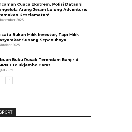
ncaman Cuaca Ekstrem, Polisi Datangi
engelola Arung Jeram Lolong Adventure:
tamakan Keselamatan!
November 2025
isata Bukan Milik Investor, Tapi Milik
asyarakat Subang Sepenuhnya
Oktober 2025
ibuan Buku Rusak Terendam Banjir di
MPN 1 Telukjambe Barat
 Juli 2025
SPORT