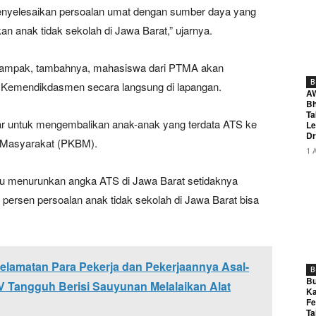
nyelesaikan persoalan umat dengan sumber daya yang
an anak tidak sekolah di Jawa Barat,” ujarnya.
rdampak, tambahnya, mahasiswa dari PTMA akan
B
lis Kemendikdasmen secara langsung di lapangan.
A
Bh
Ta
sar untuk mengembalikan anak-anak yang terdata ATS ke
Le
Dr
r Masyarakat (PKBM).
1 
pu menurunkan angka ATS di Jawa Barat setidaknya
 persen persoalan anak tidak sekolah di Jawa Barat bisa
lamatan Para Pekerja dan Pekerjaannya Asal-
B
Bu
 Tangguh Berisi Sauyunan Melalaikan Alat
Ka
Fe
Ta