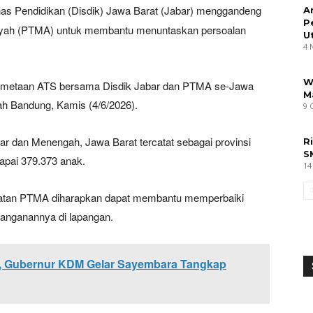
as Pendidikan (Disdik) Jawa Barat (Jabar) menggandeng
A
P
iyah (PTMA) untuk membantu menuntaskan persoalan
U
4 
W
emetaan ATS bersama Disdik Jabar dan PTMA se-Jawa
M
ah Bandung, Kamis (4/6/2026).
9 
r dan Menengah, Jawa Barat tercatat sebagai provinsi
R
S
capai 379.373 anak.
14
ibatan PTMA diharapkan dapat membantu memperbaiki
nanganannya di lapangan.
, Gubernur KDM Gelar Sayembara Tangkap