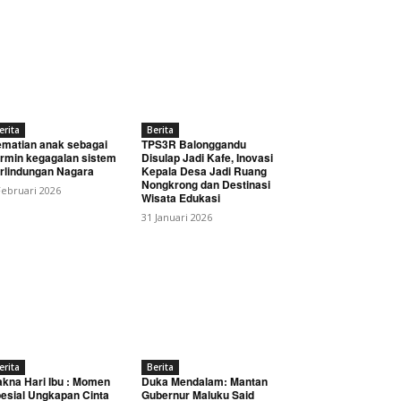
erita
Berita
matian anak sebagai
TPS3R Balonggandu
rmin kegagalan sistem
Disulap Jadi Kafe, Inovasi
rlindungan Nagara
Kepala Desa Jadi Ruang
Nongkrong dan Destinasi
Februari 2026
Wisata Edukasi
31 Januari 2026
erita
Berita
kna Hari Ibu : Momen
Duka Mendalam: Mantan
esial Ungkapan Cinta
Gubernur Maluku Said