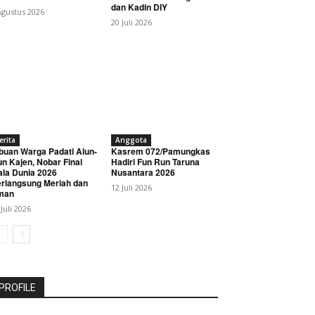
dan Kadin DIY
Agustus 2026
20 Juli 2026
erita
Anggota
buan Warga Padati Alun-
Kasrem 072/Pamungkas
un Kajen, Nobar Final
Hadiri Fun Run Taruna
ala Dunia 2026
Nusantara 2026
rlangsung Meriah dan
12 Juli 2026
man
 Juli 2026
PROFILE