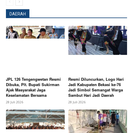
DAERAH
Company
About
Contact us
Subscription Plans
My account
JPL 126 Tengengwetan Resmi
Resmi Diluncurkan, Logo Hari
Bagikan Artikel
Dibuka, Plt. Bupati Sukirman
Jadi Kabupaten Bekasi ke-76
Ajak Masyarakat Jaga
Jadi Simbol Semangat Warga
Keselamatan Bersama
Sambut Hari Jadi Daerah
28 Juli 2026
28 Juli 2026
Berita Lainnya
Danrem 072/Pamungkas Hadiri
Mujahadah Dzikrul Ghofilin dan Sholawat
Kebangsaan Harlah ke-14 Ponpes Ora Aji