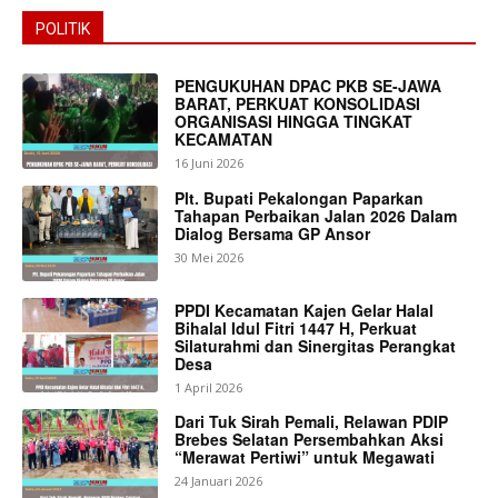
POLITIK
PENGUKUHAN DPAC PKB SE-JAWA
BARAT, PERKUAT KONSOLIDASI
ORGANISASI HINGGA TINGKAT
KECAMATAN
16 Juni 2026
Plt. Bupati Pekalongan Paparkan
Tahapan Perbaikan Jalan 2026 Dalam
Dialog Bersama GP Ansor
30 Mei 2026
PPDI Kecamatan Kajen Gelar Halal
Bihalal Idul Fitri 1447 H, Perkuat
Silaturahmi dan Sinergitas Perangkat
Desa
1 April 2026
News Week
Dari Tuk Sirah Pemali, Relawan PDIP
Brebes Selatan Persembahkan Aksi
Magazine PRO
“Merawat Pertiwi” untuk Megawati
24 Januari 2026