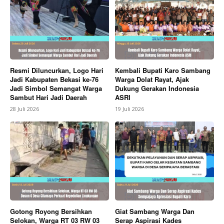
My account
Bagikan Artikel
Berita Lainnya
Danrem 072/Pamungkas Hadiri
Resmi Diluncurkan, Logo Hari
Kembali Bupati Karo Sambang
Konser GeMa Merah Putih Harlah Ke-14 Ponpes Ora
Jadi Kabupaten Bekasi ke-76
Warga Dolat Rayat, Ajak
Aji
Jadi Simbol Semangat Warga
Dukung Gerakan Indonesia
Sambut Hari Jadi Daerah
ASRI
28 Juli 2026
19 Juli 2026
Gotong Royong Bersihkan
Giat Sambang Warga Dan
Selokan, Warga RT 03 RW 03
Serap Aspirasi Kades