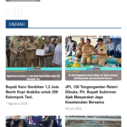
DAERAH
SUBSCRIBE NOW
Bupati Karo Serahkan 1,2 Juta
JPL 126 Tengengwetan Resmi
Company
Benih Kopi Arabika untuk 259
Dibuka, Plt. Bupati Sukirman
Kelompok Tani.
Ajak Masyarakat Jaga
Keselamatan Bersama
7 Agustus 2026
About
28 Juli 2026
Contact us
Subscription Plans