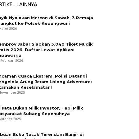
RTIKEL LAINNYA
syik Nyalakan Mercon di Sawah, 3 Remaja
iangkut ke Polsek Kedungwuni
Maret 2026
emprov Jabar Siapkan 3.040 Tiket Mudik
ratis 2026, Daftar Lewat Aplikasi
apawarga
 Februari 2026
ncaman Cuaca Ekstrem, Polisi Datangi
engelola Arung Jeram Lolong Adventure:
tamakan Keselamatan!
November 2025
isata Bukan Milik Investor, Tapi Milik
asyarakat Subang Sepenuhnya
Oktober 2025
ibuan Buku Rusak Terendam Banjir di