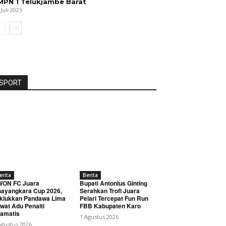
MPN 1 Telukjambe Barat
 Juli 2025
SPORT
erita
Berita
WON FC Juara
Bupati Antonius Ginting
ayangkara Cup 2026,
Serahkan Trofi Juara
klukkan Pandawa Lima
Pelari Tercepat Fun Run
wat Adu Penalti
FBB Kabupaten Karo
amatis
1 Agustus 2026
Agustus 2026