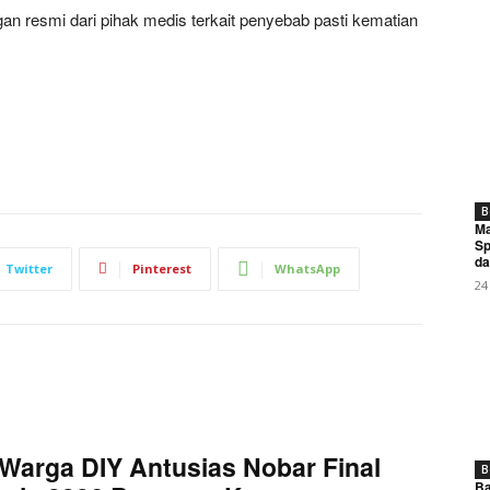
gan resmi dari pihak medis terkait penyebab pasti kematian
B
Ma
Sp
da
Twitter
Pinterest
WhatsApp
24
Warga DIY Antusias Nobar Final
B
Ba