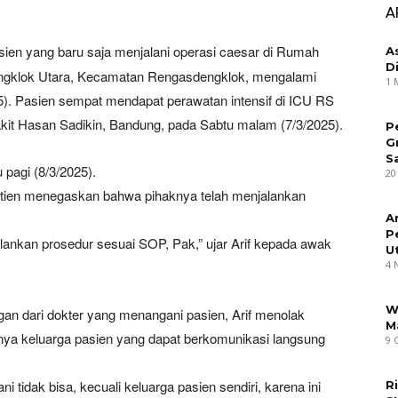
A
sien yang baru saja menjalani operasi caesar di Rumah
A
D
dengklok Utara, Kecamatan Rengasdengklok, mengalami
1 
5). Pasien sempat mendapat perawatan intensif di ICU RS
kit Hasan Sadikin, Bandung, pada Sabtu malam (7/3/2025).
P
G
S
pagi (8/3/2025).
20
stien menegaskan bahwa pihaknya telah menjalankan
A
P
nkan prosedur sesuai SOP, Pak,” ujar Arif kepada awak
U
4 
W
n dari dokter yang menangani pasien, Arif menolak
M
ya keluarga pasien yang dapat berkomunikasi langsung
9 
tidak bisa, kecuali keluarga pasien sendiri, karena ini
R