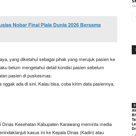
S
14
sias Nobar Final Piala Dunia 2026 Bersama
a, yang diketahui sebagai pihak yang merujuk pasien ke
ku belum mengetahui detail kondisi pasien sebelum
atan pasien di puskesmas.
nggak ada di sini. Kalau bisa, coba kirim data pasiennya,
B
A
Bh
Ta
dari Dinas Kesehatan Kabupaten Karawang meminta media
Le
Dr
indaklanjuti kasus ini ke Kepala Dinas (Kadin) atau
1 