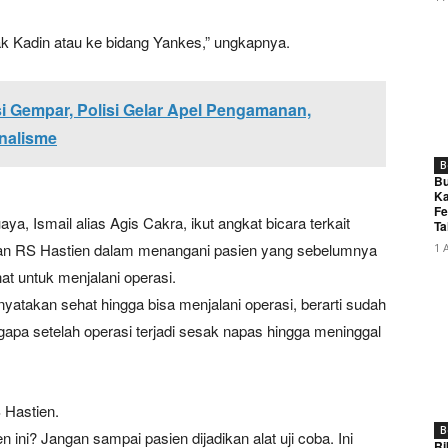
ak Kadin atau ke bidang Yankes,” ungkapnya.
si Gempar, Polisi Gelar Apel Pengamanan,
nalisme
B
Bu
Ka
Fe
Ismail alias Agis Cakra, ikut angkat bicara terkait
Ta
nan RS Hastien dalam menangani pasien yang sebelumnya
1 
at untuk menjalani operasi.
nyatakan sehat hingga bisa menjalani operasi, berarti sudah
gapa setelah operasi terjadi sesak napas hingga meninggal
 Hastien.
B
ini? Jangan sampai pasien dijadikan alat uji coba. Ini
Ri