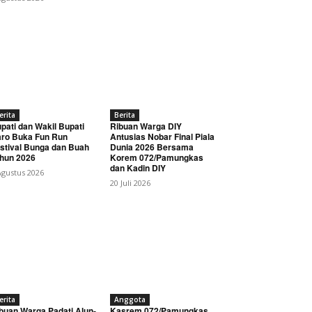
erita
Berita
pati dan Wakil Bupati
Ribuan Warga DIY
ro Buka Fun Run
Antusias Nobar Final Piala
stival Bunga dan Buah
Dunia 2026 Bersama
hun 2026
Korem 072/Pamungkas
dan Kadin DIY
Agustus 2026
20 Juli 2026
erita
Anggota
buan Warga Padati Alun-
Kasrem 072/Pamungkas