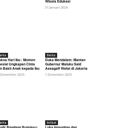
Wisata Edukasi
31 Januari 2026
erita
Berita
kna Hari Ibu : Momen
Duka Mendalam: Mantan
esial Ungkapan Cinta
Gubernur Maluku Said
n Bakti Anak kepada Ibu
Assagaff Wafat di Jakarta
 Desember 2025
1 Desember 2025
erita
Artikel
njir Bandang Bumiayu:
Luka Impunitas dan