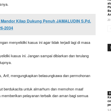
al
asnya.
Pi
Be
A
20
 : Mandor Kilap Dukung Penuh JAMALUDIN S.Pd.
26-2034
an menyelidiki kasus ini agar tidak terjadi lagi di masa
elidiki kasus ini. Jangan sampai dibiarkan dan terulang
tupnya.
as, Arif, mengungkapkan belasungkawa dan permohonan
ut berdukacita untuk almarhum dan memohon maaf
B
a memberikan pelayanan terbaik dan aman bagi semua
Ke
ce
pe
5 