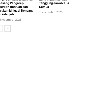
esang Pangarep
Tanggung Jawab Kita
lurkan Bantuan dan
Semua
rukan Mitigasi Bencana
3 November 2025
rkelanjutan
 November 2025