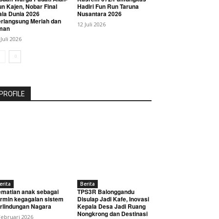
un Kajen, Nobar Final
Hadiri Fun Run Taruna
ala Dunia 2026
Nusantara 2026
rlangsung Meriah dan
12 Juli 2026
man
 Juli 2026
PROFILE
erita
Berita
matian anak sebagai
TPS3R Balonggandu
rmin kegagalan sistem
Disulap Jadi Kafe, Inovasi
rlindungan Nagara
Kepala Desa Jadi Ruang
Nongkrong dan Destinasi
Februari 2026