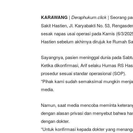
KARAWANG
|
Deraphukum.click
| Seorang pa
Sakit Hastien, Jl. Karyabakti No. 53, Rengas
sesak napas usai operasi pada Kamis (6/3/202
Hastien sebelum akhirnya dirujuk ke Rumah Sa
Sayangnya, pasien meninggal dunia pada Sabtu 
Ketika dikonfirmasi, Arif selaku Humas RS Ha
prosedur sesuai standar operasional (SOP).
“Pihak kami sudah semaksimal mungkin menjala
media.
Namun, saat media mencoba meminta keteranga
dengan alasan privasi dan menyebut bahwa han
dengan dokter.
“Untuk konfirmasi kepada dokter yang menangani 