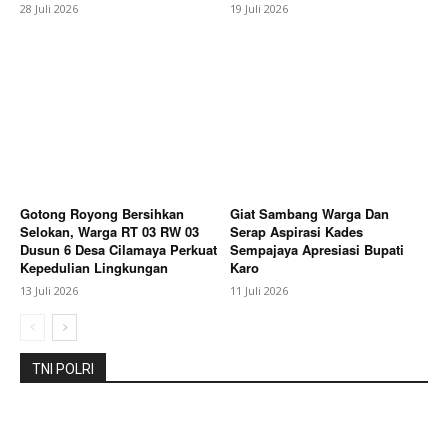
28 Juli 2026
19 Juli 2026
Gotong Royong Bersihkan
Giat Sambang Warga Dan
Selokan, Warga RT 03 RW 03
Serap Aspirasi Kades
Dusun 6 Desa Cilamaya Perkuat
Sempajaya Apresiasi Bupati
Kepedulian Lingkungan
Karo
13 Juli 2026
11 Juli 2026
TNI POLRI