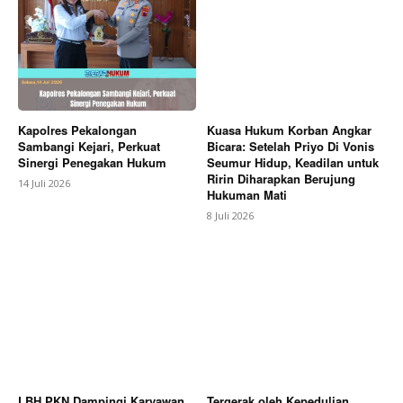
Company
About
Contact us
Kapolres Pekalongan
Kuasa Hukum Korban Angkar
Sambangi Kejari, Perkuat
Bicara: Setelah Priyo Di Vonis
Subscription Plans
Sinergi Penegakan Hukum
Seumur Hidup, Keadilan untuk
My account
Ririn Diharapkan Berujung
14 Juli 2026
Hukuman Mati
Bagikan Artikel
8 Juli 2026
Berita Lainnya
Mapolres Indramayu Gelar Tradisi
Sambut Pisah Kapolres dan Penyambutan Pejabat
baru AKBP Pringgo P.M.,S.I.K.,M.Si
LBH PKN Dampingi Karyawan
Tergerak oleh Kepedulian,