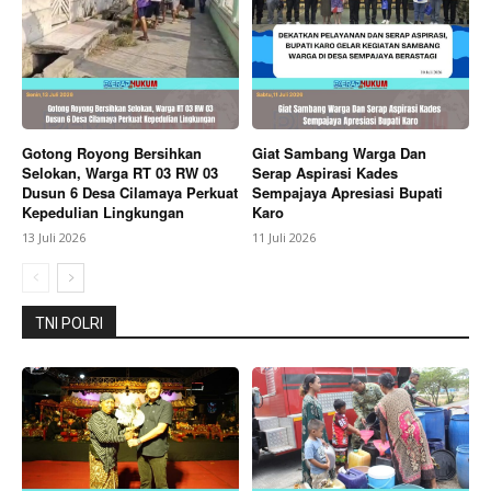
About
Contact us
Subscription Plans
My account
Gotong Royong Bersihkan
Giat Sambang Warga Dan
Bagikan Artikel
Selokan, Warga RT 03 RW 03
Serap Aspirasi Kades
Dusun 6 Desa Cilamaya Perkuat
Sempajaya Apresiasi Bupati
Kepedulian Lingkungan
Karo
Berita Lainnya
Tanggapi Pernyataan Kontroversial,
13 Juli 2026
11 Juli 2026
Ketua Umum IWO Indonesia Akan Kirimkan Surat dan
Siap Temui Hotman Paris
TNI POLRI