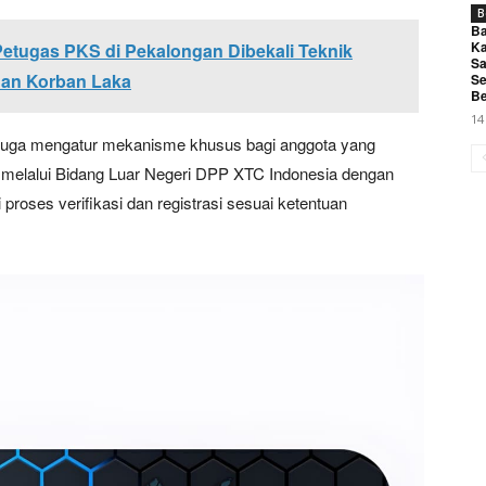
B
Ba
Ka
etugas PKS di Pekalongan Dibekali Teknik
Sa
nan Korban Laka
Se
Be
14
a juga mengatur mekanisme khusus bagi anggota yang
n melalui Bidang Luar Negeri DPP XTC Indonesia dengan
roses verifikasi dan registrasi sesuai ketentuan