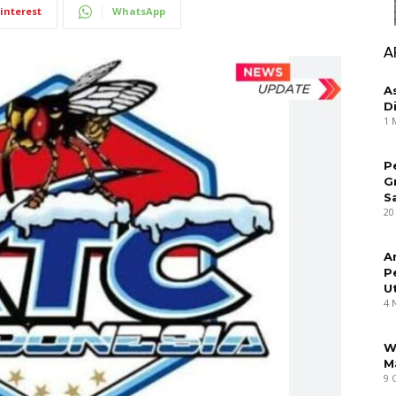
interest
WhatsApp
A
A
D
1 
P
G
S
20
A
P
U
4 
W
M
9 