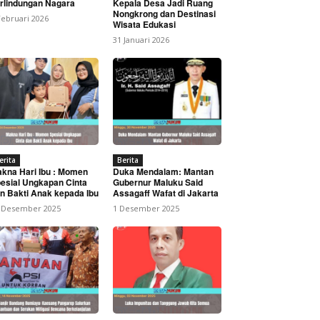
rlindungan Nagara
Kepala Desa Jadi Ruang
Nongkrong dan Destinasi
Februari 2026
Wisata Edukasi
31 Januari 2026
ah
erita
Berita
kna Hari Ibu : Momen
Duka Mendalam: Mantan
esial Ungkapan Cinta
Gubernur Maluku Said
n Bakti Anak kepada Ibu
Assagaff Wafat di Jakarta
 Desember 2025
1 Desember 2025