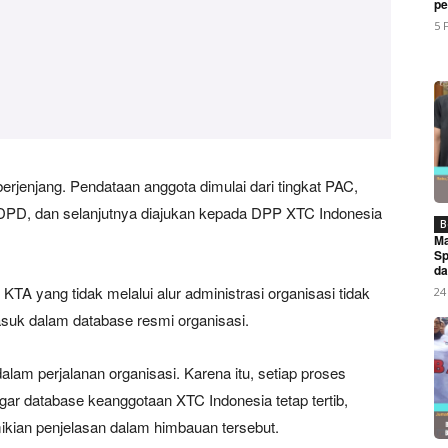
pe
My account
5 
E NOW
jenjang. Pendataan anggota dimulai dari tingkat PAC,
e DPD, dan selanjutnya diajukan kepada DPP XTC Indonesia
a Karo Hadiri Kerja Tahun Di Dua Desa Kecamatan Tiga Pan
B
Ma
Sp
da
 yang tidak melalui alur administrasi organisasi tidak
24
asuk dalam database resmi organisasi.
dalam perjalanan organisasi. Karena itu, setiap proses
agar database keanggotaan XTC Indonesia tetap tertib,
ikian penjelasan dalam himbauan tersebut.