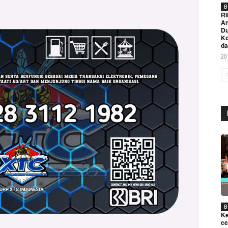
B
Ri
An
Du
K
da
20
Week
e PRO
Company
About
Contact us
B
Ke
Subscription Plans
ce