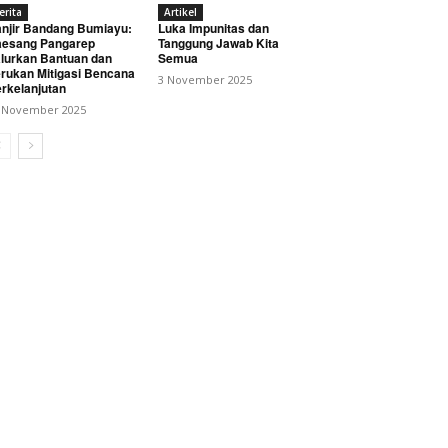
erita
Artikel
njir Bandang Bumiayu:
Luka Impunitas dan
esang Pangarep
Tanggung Jawab Kita
lurkan Bantuan dan
Semua
rukan Mitigasi Bencana
3 November 2025
rkelanjutan
 November 2025