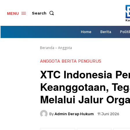
Search
MENU
Home
Berita
Politi
Beranda
Anggota
ANGGOTA
BERITA
PENGURUS
XTC Indonesia Per
Keanggotaan, Te
Melalui Jalur Org
By
Admin Derap Hukum
11 Juni 2026