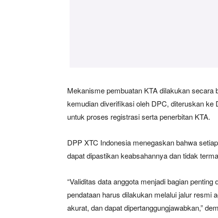
SUBSCRIB
Bagikan Artikel
Mekanisme pembuatan KTA dilakukan secara ber
kemudian diverifikasi oleh DPC, diteruskan k
Berita Lainnya
Forkopimd
untuk proses registrasi serta penerbitan KTA.
DPP XTC Indonesia menegaskan bahwa setiap KTA
dapat dipastikan keabsahannya dan tidak term
“Validitas data anggota menjadi bagian penting 
pendataan harus dilakukan melalui jalur resmi 
akurat, dan dapat dipertanggungjawabkan,” dem