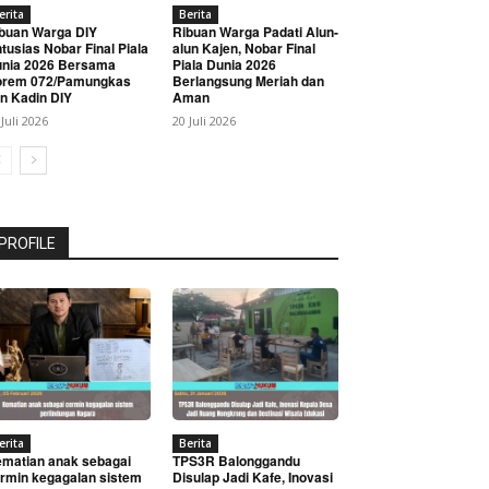
erita
Berita
buan Warga DIY
Ribuan Warga Padati Alun-
tusias Nobar Final Piala
alun Kajen, Nobar Final
nia 2026 Bersama
Piala Dunia 2026
orem 072/Pamungkas
Berlangsung Meriah dan
n Kadin DIY
Aman
 Juli 2026
20 Juli 2026
PROFILE
erita
Berita
matian anak sebagai
TPS3R Balonggandu
rmin kegagalan sistem
Disulap Jadi Kafe, Inovasi