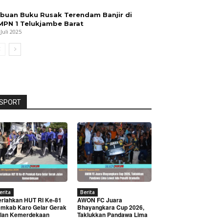
ibuan Buku Rusak Terendam Banjir di
MPN 1 Telukjambe Barat
 Juli 2025
SPORT
erita
Berita
riahkan HUT RI Ke-81
AWON FC Juara
mkab Karo Gelar Gerak
Bhayangkara Cup 2026,
lan Kemerdekaan
Taklukkan Pandawa Lima