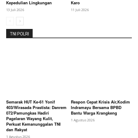
Kepedulian Lingkungan
Karo
13 Juli 2026
11 Juli 2026
TNI POLRI
Semarak HUT Ke-61 Yonif
Respon Cepat Krisis Air,Kodim
403/Wirasada Prastista: Danrem
Indramayu Bersama BPBD
072/Pamungkas Hadiri
Bantu Warga Krangkeng
Pagelaran Wayang Kulit,
1 Agustus 2026
Perkuat Kemanunggalan TNI
dan Rakyat
1 Agustus 2026