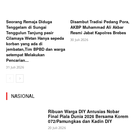
Seorang Remaja Diduga
Disambut Tradisi Pedang Pora,
Tenggelam di Sungai
AKBP Muhammad Ali Akbar
Tenggulun Tanjung pasir
Resmi Jabat Kapolres Brebes
Cilamaya Wetan Hanya sepeda
30 Juli 2026
korban yang ada di
jembatan,Tim BPBD dan warga
setempat Melakukan
Pencarian...
31 Juli 2026
NASIONAL
Ribuan Warga DIY Antusias Nobar
Final Piala Dunia 2026 Bersama Korem
072/Pamungkas dan Kadin DIY
20 Juli 2026