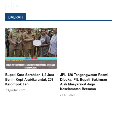
DAERAH
News Week
Magazine PRO
Bupati Karo Serahkan 1,2 Juta
JPL 126 Tengengwetan Resmi
Benih Kopi Arabika untuk 259
Dibuka, Plt. Bupati Sukirman
Kelompok Tani.
Ajak Masyarakat Jaga
Keselamatan Bersama
7 Agustus 2026
28 Juli 2026
SUBSCRIBE NOW