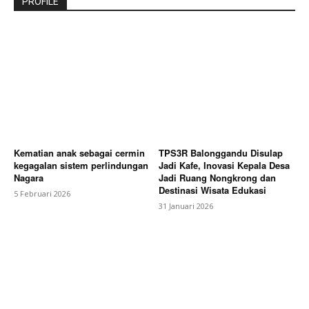
PROFILE
Kematian anak sebagai cermin
TPS3R Balonggandu Disulap
kegagalan sistem perlindungan
Jadi Kafe, Inovasi Kepala Desa
Nagara
Jadi Ruang Nongkrong dan
Destinasi Wisata Edukasi
5 Februari 2026
31 Januari 2026