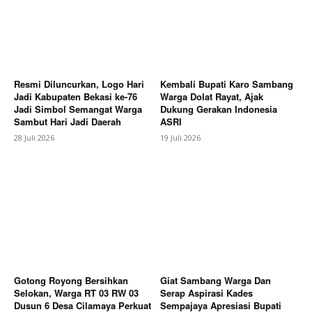
Company
Resmi Diluncurkan, Logo Hari
Kembali Bupati Karo Sambang
Jadi Kabupaten Bekasi ke-76
Warga Dolat Rayat, Ajak
About
Jadi Simbol Semangat Warga
Dukung Gerakan Indonesia
Sambut Hari Jadi Daerah
ASRI
Contact us
28 Juli 2026
19 Juli 2026
Subscription Plans
My account
Bagikan Artikel
Berita Lainnya
Polisi Kawal Mediasi Warga dan PT
Arunika, Sejumlah Tuntutan Masih Dibahas
Gotong Royong Bersihkan
Giat Sambang Warga Dan
Selokan, Warga RT 03 RW 03
Serap Aspirasi Kades
Dusun 6 Desa Cilamaya Perkuat
Sempajaya Apresiasi Bupati