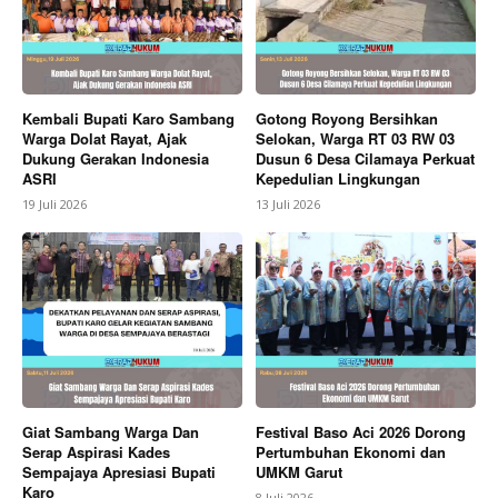
Kembali Bupati Karo Sambang
Gotong Royong Bersihkan
Warga Dolat Rayat, Ajak
Selokan, Warga RT 03 RW 03
Dukung Gerakan Indonesia
Dusun 6 Desa Cilamaya Perkuat
ASRI
Kepedulian Lingkungan
19 Juli 2026
13 Juli 2026
SUBSCRIBE NOW
Company
About
Giat Sambang Warga Dan
Festival Baso Aci 2026 Dorong
Serap Aspirasi Kades
Pertumbuhan Ekonomi dan
Contact us
Sempajaya Apresiasi Bupati
UMKM Garut
Karo
Subscription Plans
8 Juli 2026