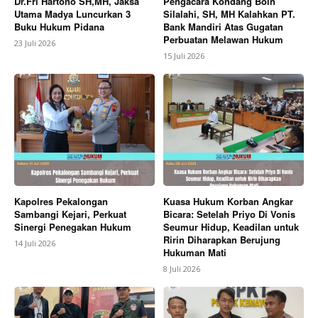
Dr.Fri Hartono SH,MH, Jaksa
Pengacara Kondang Boin
Utama Madya Luncurkan 3
Silalahi, SH, MH Kalahkan PT.
Buku Hukum Pidana
Bank Mandiri Atas Gugatan
Perbuatan Melawan Hukum
23 Juli 2026
15 Juli 2026
Kapolres Pekalongan
Kuasa Hukum Korban Angkar
Sambangi Kejari, Perkuat
Bicara: Setelah Priyo Di Vonis
Sinergi Penegakan Hukum
Seumur Hidup, Keadilan untuk
Ririn Diharapkan Berujung
14 Juli 2026
Hukuman Mati
8 Juli 2026