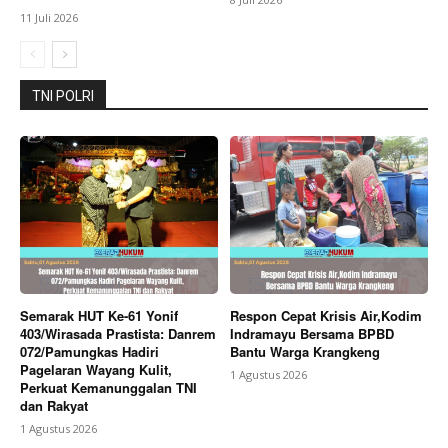
11 Juli 2026
My account
Bagikan Artikel
TNI POLRI
Berita Lainnya
Kasrem 072/Pamungkas Hadiri
Kongres Internasional WUJA 2026
Semarak HUT Ke-61 Yonif
Respon Cepat Krisis Air,Kodim
403/Wirasada Prastista: Danrem
Indramayu Bersama BPBD
072/Pamungkas Hadiri
Bantu Warga Krangkeng
Pagelaran Wayang Kulit,
1 Agustus 2026
Perkuat Kemanunggalan TNI
dan Rakyat
1 Agustus 2026