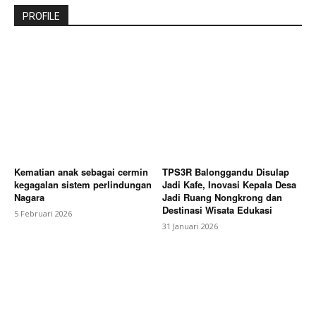
PROFILE
Kematian anak sebagai cermin
TPS3R Balonggandu Disulap
kegagalan sistem perlindungan
Jadi Kafe, Inovasi Kepala Desa
Nagara
Jadi Ruang Nongkrong dan
Destinasi Wisata Edukasi
5 Februari 2026
31 Januari 2026