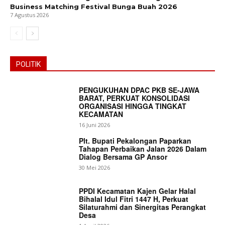
Business Matching Festival Bunga Buah 2026
7 Agustus 2026
POLITIK
PENGUKUHAN DPAC PKB SE-JAWA
BARAT, PERKUAT KONSOLIDASI
News Week
ORGANISASI HINGGA TINGKAT
Magazine PRO
KECAMATAN
16 Juni 2026
Plt. Bupati Pekalongan Paparkan
Tahapan Perbaikan Jalan 2026 Dalam
Dialog Bersama GP Ansor
30 Mei 2026
PPDI Kecamatan Kajen Gelar Halal
Bihalal Idul Fitri 1447 H, Perkuat
Silaturahmi dan Sinergitas Perangkat
Desa