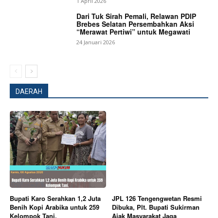
1 April 2026
Dari Tuk Sirah Pemali, Relawan PDIP
SUBSCRIBE NOW
Brebes Selatan Persembahkan Aksi
“Merawat Pertiwi” untuk Megawati
24 Januari 2026
Company
DAERAH
About
Contact us
Subscription Plans
My account
Bagikan Artikel
Berita Lainnya
Pemkab Karo Sambangi Warga
Bupati Karo Serahkan 1,2 Juta
JPL 126 Tengengwetan Resmi
Kecamatan Kutabuluh Gotong Royong Dan Serahkan
Benih Kopi Arabika untuk 259
Dibuka, Plt. Bupati Sukirman
Kelompok Tani.
Ajak Masyarakat Jaga
Berbagai Bantuan