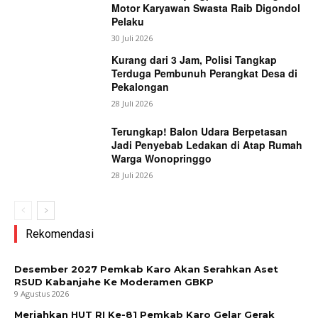
Motor Karyawan Swasta Raib Digondol
Pelaku
30 Juli 2026
Kurang dari 3 Jam, Polisi Tangkap
Terduga Pembunuh Perangkat Desa di
News Week
Pekalongan
Magazine PRO
28 Juli 2026
Terungkap! Balon Udara Berpetasan
Jadi Penyebab Ledakan di Atap Rumah
Warga Wonopringgo
28 Juli 2026
Rekomendasi
Desember 2027 Pemkab Karo Akan Serahkan Aset
RSUD Kabanjahe Ke Moderamen GBKP
SUBSCRIBE NOW
9 Agustus 2026
Meriahkan HUT RI Ke-81 Pemkab Karo Gelar Gerak