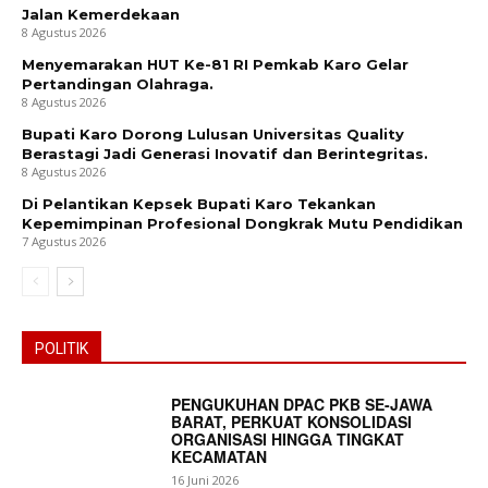
Jalan Kemerdekaan
8 Agustus 2026
Menyemarakan HUT Ke-81 RI Pemkab Karo Gelar
Company
Pertandingan Olahraga.
8 Agustus 2026
About
Bupati Karo Dorong Lulusan Universitas Quality
Berastagi Jadi Generasi Inovatif dan Berintegritas.
Contact us
8 Agustus 2026
Subscription Plans
Di Pelantikan Kepsek Bupati Karo Tekankan
My account
Kepemimpinan Profesional Dongkrak Mutu Pendidikan
7 Agustus 2026
Bagikan Artikel
Berita Lainnya
Wabup Karo Terima Mahasiswa PKL
POLITIK
FISIP USU Tahun 2026
PENGUKUHAN DPAC PKB SE-JAWA
BARAT, PERKUAT KONSOLIDASI
ORGANISASI HINGGA TINGKAT
KECAMATAN
16 Juni 2026