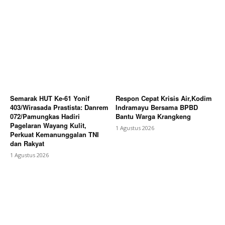
Semarak HUT Ke-61 Yonif
Respon Cepat Krisis Air,Kodim
403/Wirasada Prastista: Danrem
Indramayu Bersama BPBD
072/Pamungkas Hadiri
Bantu Warga Krangkeng
Pagelaran Wayang Kulit,
1 Agustus 2026
Perkuat Kemanunggalan TNI
dan Rakyat
1 Agustus 2026