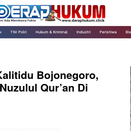
k
TNI Polri
Hukum & Kriminal
Industri
Peristiwa
Bis
alitidu Bojonegoro,
 Nuzulul Qur’an Di