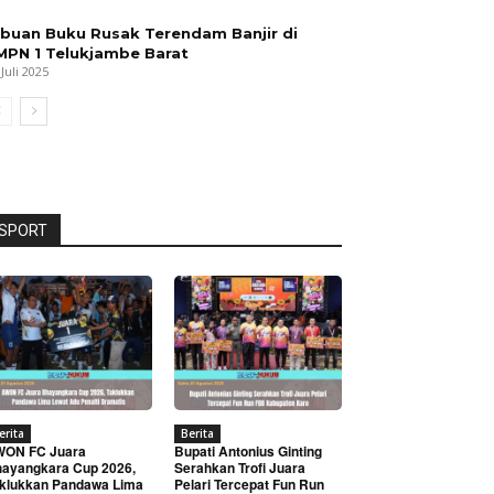
ibuan Buku Rusak Terendam Banjir di
MPN 1 Telukjambe Barat
 Juli 2025
SPORT
erita
Berita
WON FC Juara
Bupati Antonius Ginting
ayangkara Cup 2026,
Serahkan Trofi Juara
klukkan Pandawa Lima
Pelari Tercepat Fun Run