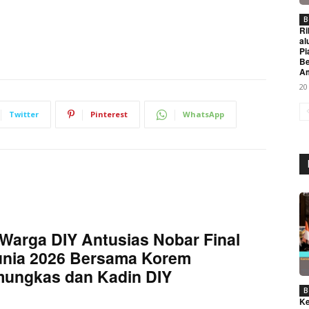
B
Ri
al
Pi
Be
A
20
Twitter
Pinterest
WhatsApp
Week
e PRO
Company
Warga DIY Antusias Nobar Final
unia 2026 Bersama Korem
About
mungkas dan Kadin DIY
Contact us
B
Subscription Plans
Ke