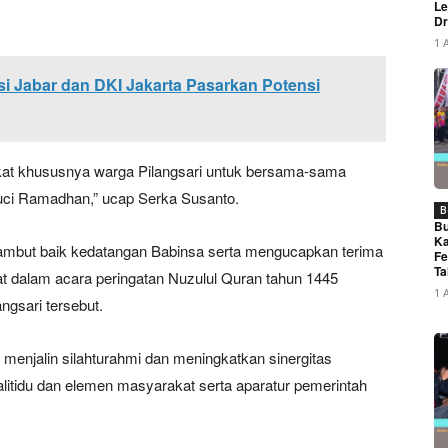
Le
Dr
1 
si Jabar dan DKI Jakarta Pasarkan Potensi
at khususnya warga Pilangsari untuk bersama-sama
uci Ramadhan,” ucap Serka Susanto.
B
Bu
Ka
yambut baik kedatangan Babinsa serta mengucapkan terima
Fe
Ta
t dalam acara peringatan Nuzulul Quran tahun 1445
1 
ngsari tersebut.
at menjalin silahturahmi dan meningkatkan sinergitas
itidu dan elemen masyarakat serta aparatur pemerintah