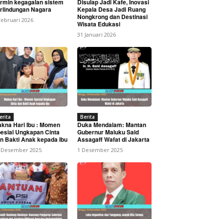
rmin kegagalan sistem
Disulap Jadi Kafe, Inovasi
rlindungan Nagara
Kepala Desa Jadi Ruang
Nongkrong dan Destinasi
Februari 2026
Wisata Edukasi
31 Januari 2026
erita
Berita
kna Hari Ibu : Momen
Duka Mendalam: Mantan
esial Ungkapan Cinta
Gubernur Maluku Said
n Bakti Anak kepada Ibu
Assagaff Wafat di Jakarta
 Desember 2025
1 Desember 2025