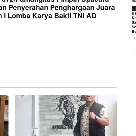
an Penyerahan Penghargaan Juara
B
Ba
 I Lomba Karya Bakti TNI AD
Ka
Sa
Se
Be
14