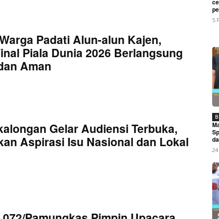
ce
My account
pe
5 
Warga Padati Alun-alun Kajen,
E NOW
inal Piala Dunia 2026 Berlangsung
 dan Aman
5/TK Dan Bupati Karo Salurkan 50 Unit Truk Untuk KDKMP
B
Ma
kalongan Gelar Audiensi Terbuka,
Sp
an Aspirasi Isu Nasional dan Lokal
da
24
 072/Pamungkas Pimpin Upacara