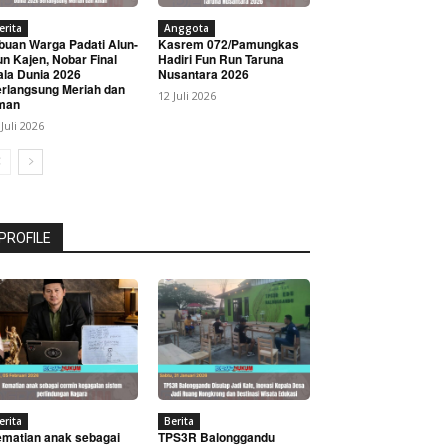
erita
Anggota
buan Warga Padati Alun-
Kasrem 072/Pamungkas
un Kajen, Nobar Final
Hadiri Fun Run Taruna
ala Dunia 2026
Nusantara 2026
rlangsung Meriah dan
12 Juli 2026
man
 Juli 2026
PROFILE
erita
Berita
matian anak sebagai
TPS3R Balonggandu