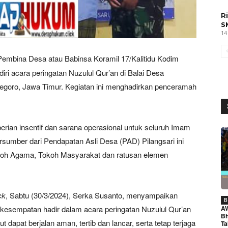
R
S
14
 Pembina Desa atau Babinsa Koramil 17/Kalitidu Kodim
ri acara peringatan Nuzulul Qur’an di Balai Desa
negoro, Jawa Timur. Kegiatan ini menghadirkan penceramah
erian insentif dan sarana operasional untuk seluruh Imam
rsumber dari Pendapatan Asli Desa (PAD) Pilangsari ini
koh Agama, Tokoh Masyarakat dan ratusan elemen
ck
, Sabtu (30/3/2024), Serka Susanto, menyampaikan
B
A
rkesempatan hadir dalam acara peringatan Nuzulul Qur’an
Bh
t dapat berjalan aman, tertib dan lancar, serta tetap terjaga
Ta