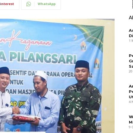
interest
WhatsApp
A
A
D
1 
P
G
S
20
A
P
U
4 
W
M
9 