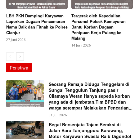
LBH PKN Dampingi Karyawan
Tergerak oleh Kepedulian,
Laporkan Dugaan Pencemaran
Personel Polsek Kemayoran
Nama Baik dan Fitnah ke Polres
Bantu Korban Dugaan
Cianjur
Penipuan Kerja Pulang ke
Malang
27 Juni 2026
14 Juni 2026
Peristiwa
Seorang Remaja Diduga Tenggelam di
Sungai Tenggulun Tanjung pasir
Cilamaya Wetan Hanya sepeda korban
yang ada di jembatan,Tim BPBD dan
warga setempat Melakukan Pencarian...
31 Juli 2026
Begal Bersenjata Tajam Beraksi di
Jalan Baru Tanjungpura Karawang,
Motor Karyawan Swasta Raib Digondol