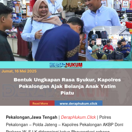
Pekalongan,Jawa Tengah
|
DerapHukum.Click
|
Polres
Pekalongan – Polda Jateng – Kapolres Pekalongan AKBP Doni
Prakoso W, S.I.K didampingi ketua Bhayangkari cabang