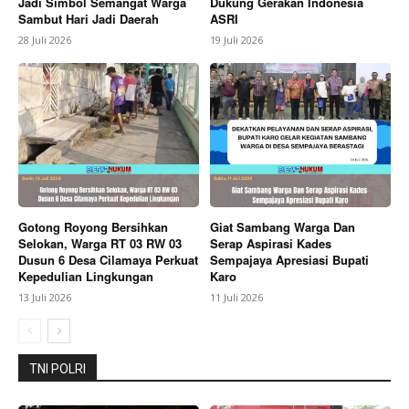
Jadi Simbol Semangat Warga
Dukung Gerakan Indonesia
Company
Sambut Hari Jadi Daerah
ASRI
28 Juli 2026
19 Juli 2026
About
Contact us
Subscription Plans
My account
Bagikan Artikel
Gotong Royong Bersihkan
Giat Sambang Warga Dan
Selokan, Warga RT 03 RW 03
Serap Aspirasi Kades
Berita Lainnya
Disambut Tradisi Pedang Pora, AKBP
Dusun 6 Desa Cilamaya Perkuat
Sempajaya Apresiasi Bupati
Muhammad Ali Akbar Resmi Jabat Kapolres Brebes
Kepedulian Lingkungan
Karo
13 Juli 2026
11 Juli 2026
TNI POLRI