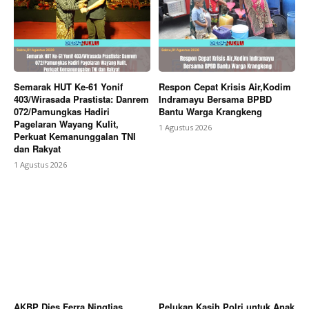
Berita Lainnya
AKBP Dies Ferra Ningtias Resmi
Pimpin Polres Pekalongan Kota, Torehkan Sejarah
sebagai Kapolres Perempuan Pertama di Kota Batik
Semarak HUT Ke-61 Yonif
Respon Cepat Krisis Air,Kodim
403/Wirasada Prastista: Danrem
Indramayu Bersama BPBD
072/Pamungkas Hadiri
Bantu Warga Krangkeng
Pagelaran Wayang Kulit,
1 Agustus 2026
Perkuat Kemanunggalan TNI
dan Rakyat
1 Agustus 2026
AKBP Dies Ferra Ningtias
Pelukan Kasih Polri untuk Anak