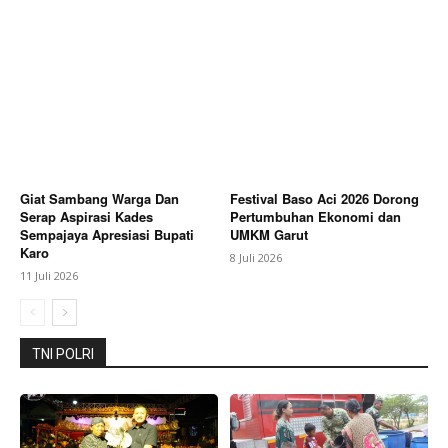
SUBSCRIBE NOW
Giat Sambang Warga Dan
Festival Baso Aci 2026 Dorong
Company
Serap Aspirasi Kades
Pertumbuhan Ekonomi dan
Sempajaya Apresiasi Bupati
UMKM Garut
Karo
8 Juli 2026
About
11 Juli 2026
Contact us
Subscription Plans
TNI POLRI
My account
Bagikan Artikel