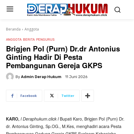
Beranda
Anggota
ANGGOTA
BERITA
PENGURUS
Brigjen Pol (Purn) Dr.dr Antonius
Ginting Hadir Di Pesta
Pembangunan Gereja GKPS
By
Admin Derap Hukum
11 Juni 2026
Facebook
Twitter
KARO,
l Deraphukum.click l
Bupati Karo, Brigjen Pol (Purn) Dr.
dr. Antonius Ginting, Sp.OG., M.Kes, menghadiri acara Pesta
Pembangunan Gedung Gereja GKPS Syaloom Kabanjahe.