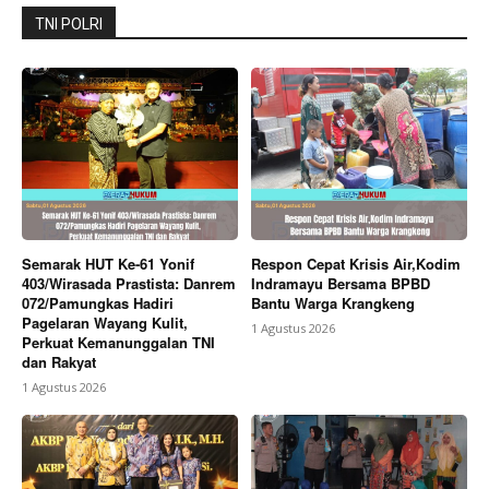
TNI POLRI
Company
About
Contact us
Subscription Plans
My account
Bagikan Artikel
Semarak HUT Ke-61 Yonif
Respon Cepat Krisis Air,Kodim
403/Wirasada Prastista: Danrem
Indramayu Bersama BPBD
072/Pamungkas Hadiri
Bantu Warga Krangkeng
Pagelaran Wayang Kulit,
1 Agustus 2026
Berita Lainnya
MI Al Muawanah Cilamaya Gelar Rapat
Perkuat Kemanunggalan TNI
Wali Murid Tahun Pelajaran 2026/2027, Perkuat
dan Rakyat
Sinergi Sekolah dan Orang Tua dalam Membangun
1 Agustus 2026
Generasi Berakhlak dan Berprestasi