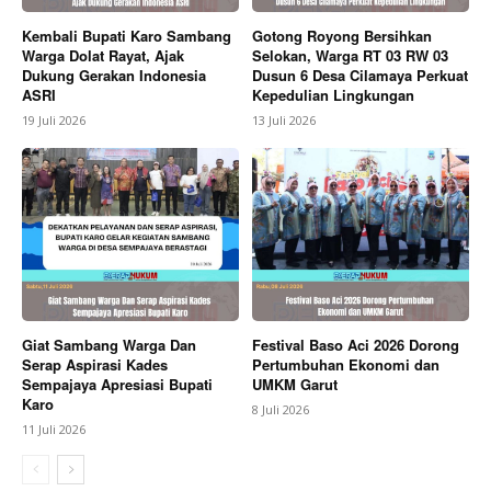
Kembali Bupati Karo Sambang
Gotong Royong Bersihkan
Warga Dolat Rayat, Ajak
Selokan, Warga RT 03 RW 03
Dukung Gerakan Indonesia
Dusun 6 Desa Cilamaya Perkuat
ASRI
Kepedulian Lingkungan
News Week
19 Juli 2026
13 Juli 2026
Magazine PRO
Giat Sambang Warga Dan
Festival Baso Aci 2026 Dorong
Serap Aspirasi Kades
Pertumbuhan Ekonomi dan
Sempajaya Apresiasi Bupati
UMKM Garut
Karo
8 Juli 2026
11 Juli 2026
SUBSCRIBE NOW