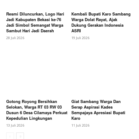
Magazine PRO
Resmi Diluncurkan, Logo Hari
Kembali Bupati Karo Sambang
Jadi Kabupaten Bekasi ke-76
Warga Dolat Rayat, Ajak
Jadi Simbol Semangat Warga
Dukung Gerakan Indonesia
Sambut Hari Jadi Daerah
ASRI
28 Juli 2026
19 Juli 2026
SUBSCRIBE NOW
Gotong Royong Bersihkan
Giat Sambang Warga Dan
Selokan, Warga RT 03 RW 03
Serap Aspirasi Kades
Dusun 6 Desa Cilamaya Perkuat
Sempajaya Apresiasi Bupati
Company
Kepedulian Lingkungan
Karo
13 Juli 2026
11 Juli 2026
About