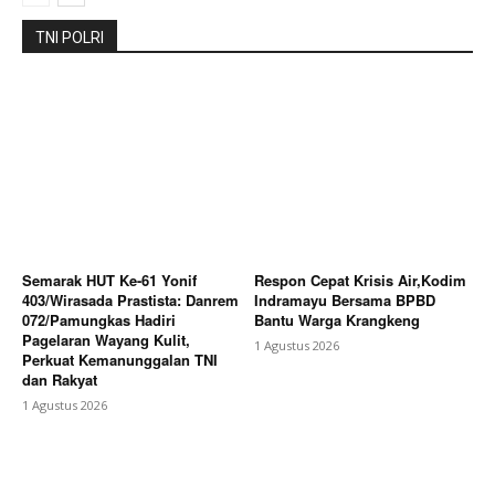
Contact us
Subscription Plans
TNI POLRI
My account
Bagikan Artikel
Berita Lainnya
Mahasiswa KKN UBP Karawang Tutup
Pengabdian di Desa Cilamaya dengan Edukasi
Lingkungan dan Penguatan Kolaborasi Masyarakat
Semarak HUT Ke-61 Yonif
Respon Cepat Krisis Air,Kodim
403/Wirasada Prastista: Danrem
Indramayu Bersama BPBD
072/Pamungkas Hadiri
Bantu Warga Krangkeng
Pagelaran Wayang Kulit,
1 Agustus 2026
Perkuat Kemanunggalan TNI
dan Rakyat
1 Agustus 2026