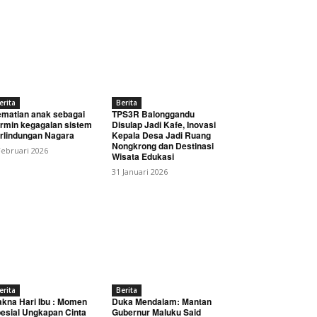
erita
Berita
matian anak sebagai
TPS3R Balonggandu
rmin kegagalan sistem
Disulap Jadi Kafe, Inovasi
rlindungan Nagara
Kepala Desa Jadi Ruang
Nongkrong dan Destinasi
Februari 2026
Wisata Edukasi
31 Januari 2026
erita
Berita
kna Hari Ibu : Momen
Duka Mendalam: Mantan
esial Ungkapan Cinta
Gubernur Maluku Said