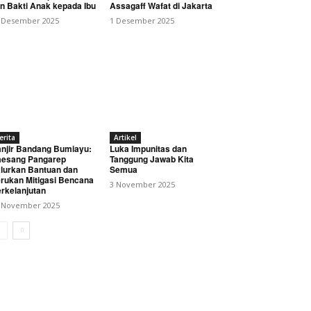
n Bakti Anak kepada Ibu
Assagaff Wafat di Jakarta
 Desember 2025
1 Desember 2025
erita
Artikel
njir Bandang Bumiayu:
Luka Impunitas dan
esang Pangarep
Tanggung Jawab Kita
lurkan Bantuan dan
Semua
rukan Mitigasi Bencana
3 November 2025
rkelanjutan
 November 2025