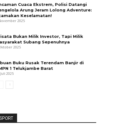
ncaman Cuaca Ekstrem, Polisi Datangi
engelola Arung Jeram Lolong Adventure:
tamakan Keselamatan!
November 2025
isata Bukan Milik Investor, Tapi Milik
asyarakat Subang Sepenuhnya
Oktober 2025
ibuan Buku Rusak Terendam Banjir di
MPN 1 Telukjambe Barat
 Juli 2025
SPORT