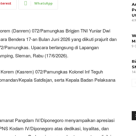
nterest
WhatsApp
A
P
U
4 
rem (Danrem) 072/Pamungkas Brigjen TNI Yuniar Dwi
W
a Bendera 17-an Bulan Juni 2026 yang diikuti prajurit dan
M
9 
072/Pamungkas. Upacara berlangsung di Lapangan
mping, Sleman, Rabu (17/6/2026).
R
S
taf Korem (Kasrem) 072/Pamungkas Kolonel Inf Teguh
14
omandan/Kepala Satdisjan, serta Kepala Badan Pelaksana
anat Pangdam IV/Diponegoro menyampaikan apresiasi
 PNS Kodam IV/Diponegoro atas dedikasi, loyalitas, dan