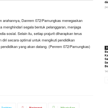
da
24
lam arahannya, Danrem 072/Pamungkas menegaskan
sa menghindari segala bentuk pelanggaran, menjaga
 sosial. Selain itu, setiap prajurit diharapkan terus
ri secara optimal untuk mengikuti pendidikan
 pendidikan yang akan datang. (Penrem 072/Pamungkas)
B
Ba
Ka
Sa
Se
Be
14
Twitter
Pinterest
WhatsApp