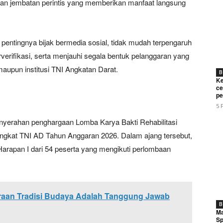
an jembatan perintis yang memberikan manfaat langsung
ntingnya bijak bermedia sosial, tidak mudah terpengaruh
erifikasi, serta menjauhi segala bentuk pelanggaran yang
 maupun institusi TNI Angkatan Darat.
B
Ke
ce
pe
5 
enyerahan penghargaan Lomba Karya Bakti Rehabilitasi
ngkat TNI AD Tahun Anggaran 2026. Dalam ajang tersebut,
rapan I dari 54 peserta yang mengikuti perlombaan
aan Tradisi Budaya Adalah Tanggung Jawab
B
Ma
Sp