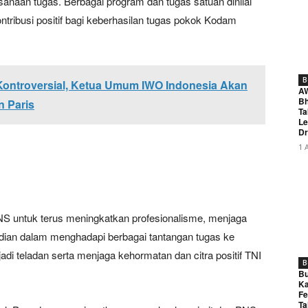
sanaan tugas. Berbagai program dan tugas satuan dinilai
ntribusi positif bagi keberhasilan tugas pokok Kodam
B
Kontroversial, Ketua Umum IWO Indonesia Akan
A
Bh
n Paris
Ta
Le
Dr
1 
NS untuk terus meningkatkan profesionalisme, menjaga
dian dalam menghadapi berbagai tantangan tugas ke
i teladan serta menjaga kehormatan dan citra positif TNI
B
Bu
Ka
Fe
Ta