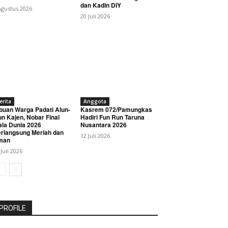
dan Kadin DIY
Agustus 2026
20 Juli 2026
erita
Anggota
buan Warga Padati Alun-
Kasrem 072/Pamungkas
un Kajen, Nobar Final
Hadiri Fun Run Taruna
ala Dunia 2026
Nusantara 2026
rlangsung Meriah dan
12 Juli 2026
man
 Juli 2026
PROFILE