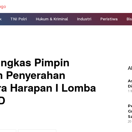
k
TNI Polri
Hukum & Kriminal
Industri
Peristiwa
Bis
ngkas Pimpin
A
n Penyerahan
A
a Harapan I Lomba
D
1 
D
P
G
S
20