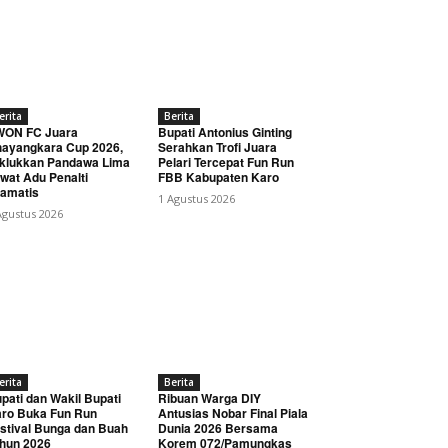
erita
Berita
WON FC Juara
Bupati Antonius Ginting
ayangkara Cup 2026,
Serahkan Trofi Juara
klukkan Pandawa Lima
Pelari Tercepat Fun Run
wat Adu Penalti
FBB Kabupaten Karo
amatis
1 Agustus 2026
Agustus 2026
erita
Berita
pati dan Wakil Bupati
Ribuan Warga DIY
ro Buka Fun Run
Antusias Nobar Final Piala
stival Bunga dan Buah
Dunia 2026 Bersama
hun 2026
Korem 072/Pamungkas