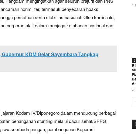
nal, Pangdam mengingatkan agar seluruh prajurit dan PNS
1 
ancaman nonmiliter, termasuk penyebaran hoaks,
nggu persatuan serta stabilitas nasional. Oleh karena itu,
an berperan aktif dalam menjaga ketahanan nasional dan
, Gubernur KDM Gelar Sayembara Tangkap
B
Ri
al
Pi
Be
A
20
an jajaran Kodam IV/Diponegoro dalam mendukung berbagai
cepatan penanganan stunting melalui dapur sehat/SPPG,
g swasembada pangan, pembangunan Koperasi