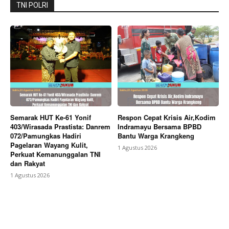
TNI POLRI
Semarak HUT Ke-61 Yonif
Respon Cepat Krisis Air,Kodim
403/Wirasada Prastista: Danrem
Indramayu Bersama BPBD
072/Pamungkas Hadiri
Bantu Warga Krangkeng
Pagelaran Wayang Kulit,
1 Agustus 2026
Perkuat Kemanunggalan TNI
dan Rakyat
1 Agustus 2026