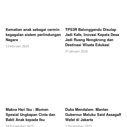
Kematian anak sebagai cermin
TPS3R Balonggandu Disulap
kegagalan sistem perlindungan
Jadi Kafe, Inovasi Kepala Desa
Nagara
Jadi Ruang Nongkrong dan
Destinasi Wisata Edukasi
5 Februari 2026
31 Januari 2026
Makna Hari Ibu : Momen
Duka Mendalam: Mantan
Spesial Ungkapan Cinta dan
Gubernur Maluku Said Assagaff
Bakti Anak kepada Ibu
Wafat di Jakarta
24 Desember 2025
1 Desember 2025