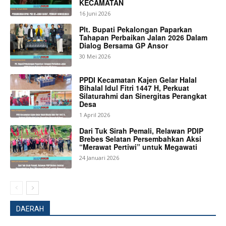
KECAMATAN
16 Juni 2026
Plt. Bupati Pekalongan Paparkan
Tahapan Perbaikan Jalan 2026 Dalam
Dialog Bersama GP Ansor
30 Mei 2026
PPDI Kecamatan Kajen Gelar Halal
SUBSCRIBE NOW
Bihalal Idul Fitri 1447 H, Perkuat
Silaturahmi dan Sinergitas Perangkat
Desa
1 April 2026
Dari Tuk Sirah Pemali, Relawan PDIP
Company
Brebes Selatan Persembahkan Aksi
“Merawat Pertiwi” untuk Megawati
About
24 Januari 2026
Contact us
Subscription Plans
My account
DAERAH
Bagikan Artikel