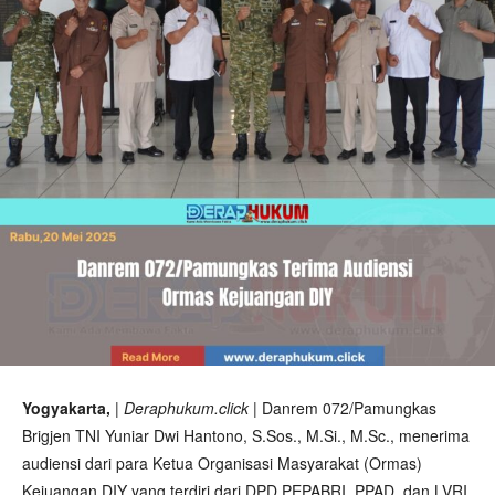
Yogyakarta,
| Deraphukum.click |
Danrem 072/Pamungkas
Brigjen TNI Yuniar Dwi Hantono, S.Sos., M.Si., M.Sc., menerima
audiensi dari para Ketua Organisasi Masyarakat (Ormas)
Kejuangan DIY yang terdiri dari DPD PEPABRI, PPAD, dan LVRI