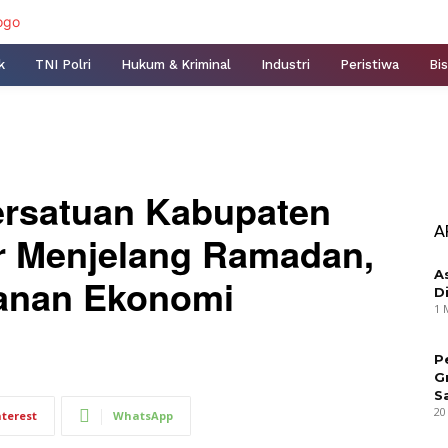
k
TNI Polri
Hukum & Kriminal
Industri
Peristiwa
Bis
ersatuan Kabupaten
A
r Menjelang Ramadan,
A
hanan Ekonomi
D
1 
P
G
S
20
nterest
WhatsApp