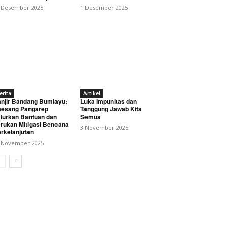
 Desember 2025
1 Desember 2025
erita
Artikel
njir Bandang Bumiayu:
Luka Impunitas dan
esang Pangarep
Tanggung Jawab Kita
lurkan Bantuan dan
Semua
rukan Mitigasi Bencana
3 November 2025
rkelanjutan
 November 2025