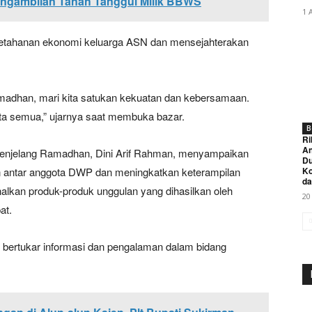
gambilan Tanah Tanggul Milik BBWS
1 
 ketahanan ekonomi keluarga ASN dan mensejahterakan
adhan, mari kita satukan kekuatan dan kebersamaan.
ta semua,” ujarnya saat membuka bazar.
B
Ri
An
enjelang Ramadhan, Dini Arif Rahman, menyampaikan
Du
n antar anggota DWP dan meningkatkan keterampilan
K
da
lkan produk-produk unggulan yang dihasilkan oleh
20
at.
k bertukar informasi dan pengalaman dalam bidang