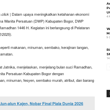
A
P
U
click
| Dalam upaya meningkatkan ketahanan ekonomi
4 
rma Wanita Persatuan (DWP) Kabupaten Bogor, DWP
madhan 1446 H. Kegiatan ini berlangsung di Pelataran
W
M
2/2025).
9 
 seperti makanan, minuman, sembako, kerajinan tangan,
R
camatan.
S
14
t Jatnika, menjelaskan, menjelang bulan suci Ramadhan,
nita Persatuan Kabupaten Bogor dengan
an, minuman, fesyen, sembako murah, atribut, dan barang
lun-alun Kajen, Nobar Final Piala Dunia 2026