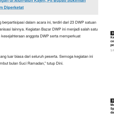
ngan di Alun-alun Kajen, Plt Bupati Sukirman
m Diperketat
berpartisipasi dalam acara ini, terdiri dari 23 DWP satuan
isasi lainnya. Kegiatan Bazar DWP ini menjadi salah satu
B
g kesejahteraan anggota DWP serta memperkuat
Ke
ce
pe
5 
ang luar biasa dari seluruh peserta. Semoga kegiatan ini
ut bulan Suci Ramadan,” tutup Dini.
B
Ma
Sp
da