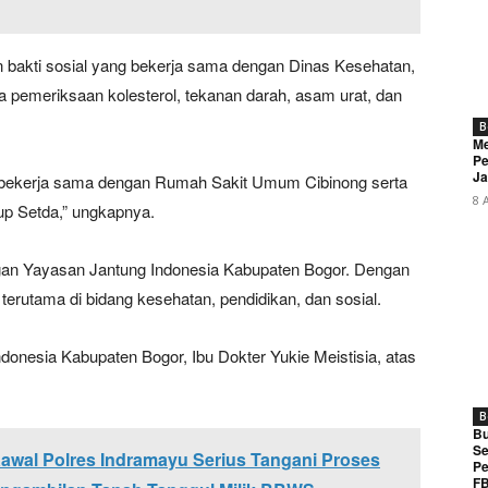
gan bakti sosial yang bekerja sama dengan Dinas Kesehatan,
pemeriksaan kolesterol, tekanan darah, asam urat, dan
B
Me
Pe
Ja
ng bekerja sama dengan Rumah Sakit Umum Cibinong serta
8 
p Setda,” ungkapnya.
gan Yayasan Jantung Indonesia Kabupaten Bogor. Dengan
 terutama di bidang kesehatan, pendidikan, dan sosial.
onesia Kabupaten Bogor, Ibu Dokter Yukie Meistisia, atas
B
Bu
Se
awal Polres Indramayu Serius Tangani Proses
Pe
FB