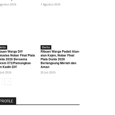
Agustus 2026
1 Agustus 2026
erita
Berita
buan Warga DIY
Ribuan Warga Padati Alun-
tusias Nobar Final Piala
alun Kajen, Nobar Final
nia 2026 Bersama
Piala Dunia 2026
orem 072/Pamungkas
Berlangsung Meriah dan
n Kadin DIY
Aman
 Juli 2026
20 Juli 2026
PROFILE