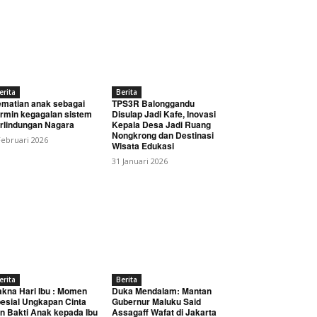
erita
Berita
matian anak sebagai
TPS3R Balonggandu
rmin kegagalan sistem
Disulap Jadi Kafe, Inovasi
rlindungan Nagara
Kepala Desa Jadi Ruang
Nongkrong dan Destinasi
Februari 2026
Wisata Edukasi
31 Januari 2026
erita
Berita
kna Hari Ibu : Momen
Duka Mendalam: Mantan
esial Ungkapan Cinta
Gubernur Maluku Said
n Bakti Anak kepada Ibu
Assagaff Wafat di Jakarta