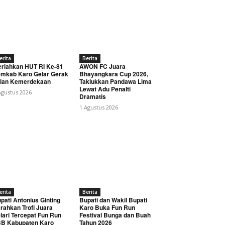
erita
Berita
riahkan HUT RI Ke-81
AWON FC Juara
mkab Karo Gelar Gerak
Bhayangkara Cup 2026,
lan Kemerdekaan
Taklukkan Pandawa Lima
Lewat Adu Penalti
Agustus 2026
Dramatis
1 Agustus 2026
erita
Berita
pati Antonius Ginting
Bupati dan Wakil Bupati
rahkan Trofi Juara
Karo Buka Fun Run
lari Tercepat Fun Run
Festival Bunga dan Buah
B Kabupaten Karo
Tahun 2026