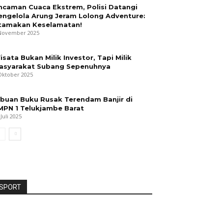
ncaman Cuaca Ekstrem, Polisi Datangi
engelola Arung Jeram Lolong Adventure:
tamakan Keselamatan!
November 2025
isata Bukan Milik Investor, Tapi Milik
asyarakat Subang Sepenuhnya
Oktober 2025
ibuan Buku Rusak Terendam Banjir di
MPN 1 Telukjambe Barat
 Juli 2025
SPORT