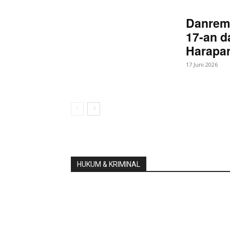
Danrem
17-an d
Harapan
17 Juni 2026
HUKUM & KRIMINAL