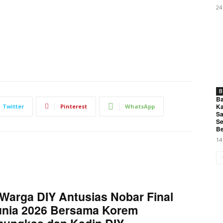
24
B
Ba
Ka
Twitter
Pinterest
WhatsApp
Sa
Se
Be
14
Warga DIY Antusias Nobar Final
unia 2026 Bersama Korem