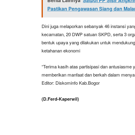
Berita Lainnya
Satpol PP Sisir Angkri
Pastikan Pengawasan Siang dan Mala
Dini juga melaporkan sebanyak 46 instansi yang 
kecamatan, 20 DWP satuan SKPD, serta 3 organ
bentuk upaya yang dilakukan untuk mendukun
ketahanan ekonomi
“Terima kasih atas partisipasi dan antusiasme y
memberikan manfaat dan berkah dalam menyamb
Editor: Diskominfo Kab.Bogor
(D.Ferd-Kaperwil)