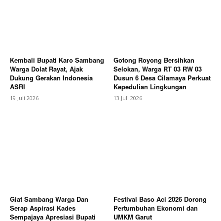
SUBSCRIBE NOW
Company
Kembali Bupati Karo Sambang
Gotong Royong Bersihkan
Warga Dolat Rayat, Ajak
Selokan, Warga RT 03 RW 03
Dukung Gerakan Indonesia
Dusun 6 Desa Cilamaya Perkuat
About
ASRI
Kepedulian Lingkungan
Contact us
19 Juli 2026
13 Juli 2026
Subscription Plans
My account
Bagikan Artikel
Berita Lainnya
Polisi Kawal Mediasi Warga dan PT
Arunika, Sejumlah Tuntutan Masih Dibahas
Giat Sambang Warga Dan
Festival Baso Aci 2026 Dorong
Serap Aspirasi Kades
Pertumbuhan Ekonomi dan
Sempajaya Apresiasi Bupati
UMKM Garut