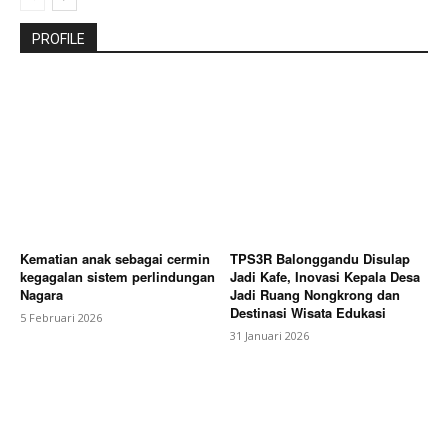
PROFILE
Kematian anak sebagai cermin
TPS3R Balonggandu Disulap
kegagalan sistem perlindungan
Jadi Kafe, Inovasi Kepala Desa
Nagara
Jadi Ruang Nongkrong dan
Destinasi Wisata Edukasi
5 Februari 2026
31 Januari 2026