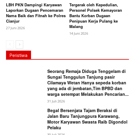
LBH PKN Dampingi Karyawan
Tergerak oleh Kepedulian,
Laporkan Dugaan Pencemaran
Personel Polsek Kemayoran
Nama Baik dan Fitnah ke Polres
Bantu Korban Dugaan
Cianjur
Penipuan Kerja Pulang ke
Malang
27 Juni 2026
14 Juni 2026
Peristiwa
Seorang Remaja Diduga Tenggelam di
Sungai Tenggulun Tanjung pasir
Cilamaya Wetan Hanya sepeda korban
yang ada di jembatan,Tim BPBD dan
warga setempat Melakukan Pencarian...
31 Juli 2026
Begal Bersenjata Tajam Beraksi di
Jalan Baru Tanjungpura Karawang,
Motor Karyawan Swasta Raib Digondol
Pelaku
30 Juli 2026