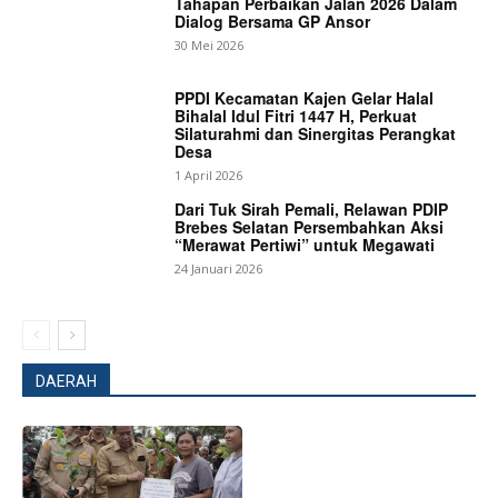
Tahapan Perbaikan Jalan 2026 Dalam
Dialog Bersama GP Ansor
30 Mei 2026
PPDI Kecamatan Kajen Gelar Halal
Bihalal Idul Fitri 1447 H, Perkuat
Silaturahmi dan Sinergitas Perangkat
SUBSCRIBE NOW
Desa
1 April 2026
Dari Tuk Sirah Pemali, Relawan PDIP
Brebes Selatan Persembahkan Aksi
“Merawat Pertiwi” untuk Megawati
Company
24 Januari 2026
About
Contact us
Subscription Plans
DAERAH
My account
Bagikan Artikel