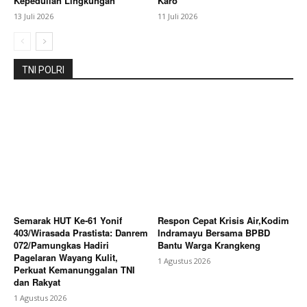
Kepedulian Lingkungan
Karo
13 Juli 2026
11 Juli 2026
TNI POLRI
Semarak HUT Ke-61 Yonif
Respon Cepat Krisis Air,Kodim
403/Wirasada Prastista: Danrem
Indramayu Bersama BPBD
072/Pamungkas Hadiri
Bantu Warga Krangkeng
Pagelaran Wayang Kulit,
1 Agustus 2026
Perkuat Kemanunggalan TNI
dan Rakyat
1 Agustus 2026