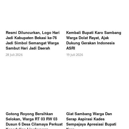
Company
Resmi Diluncurkan, Logo Hari
Kembali Bupati Karo Sambang
About
Jadi Kabupaten Bekasi ke-76
Warga Dolat Rayat, Ajak
Jadi Simbol Semangat Warga
Dukung Gerakan Indonesia
Contact us
Sambut Hari Jadi Daerah
ASRI
Subscription Plans
28 Juli 2026
19 Juli 2026
My account
Bagikan Artikel
Berita Lainnya
"Dua Siswa SDN Cilamaya III Raih
Juara dalam Lomba Nulis Carpon FTBI Tingkat
Kecamatan"
Gotong Royong Bersihkan
Giat Sambang Warga Dan
Selokan, Warga RT 03 RW 03
Serap Aspirasi Kades
Dusun 6 Desa Cilamaya Perkuat
Sempajaya Apresiasi Bupati