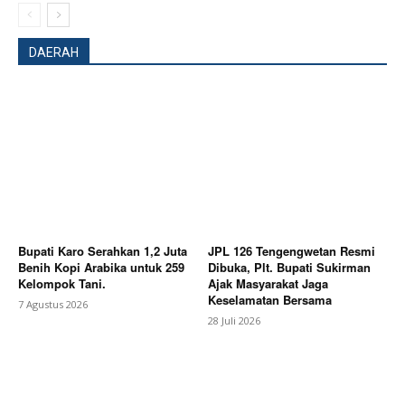
DAERAH
News Week
Magazine PRO
Bupati Karo Serahkan 1,2 Juta
JPL 126 Tengengwetan Resmi
Benih Kopi Arabika untuk 259
Dibuka, Plt. Bupati Sukirman
Kelompok Tani.
Ajak Masyarakat Jaga
Keselamatan Bersama
7 Agustus 2026
28 Juli 2026
SUBSCRIBE NOW