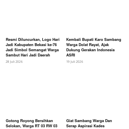
Company
Resmi Diluncurkan, Logo Hari
Kembali Bupati Karo Sambang
About
Jadi Kabupaten Bekasi ke-76
Warga Dolat Rayat, Ajak
Jadi Simbol Semangat Warga
Dukung Gerakan Indonesia
Contact us
Sambut Hari Jadi Daerah
ASRI
Subscription Plans
28 Juli 2026
19 Juli 2026
My account
Bagikan Artikel
Berita Lainnya
Semangat Gotong Royong, Pemdes
Rawagempol Wetan Gelar Kerja Bakti Bersama
Warga dan Forkopimcam
Gotong Royong Bersihkan
Giat Sambang Warga Dan
Selokan, Warga RT 03 RW 03
Serap Aspirasi Kades