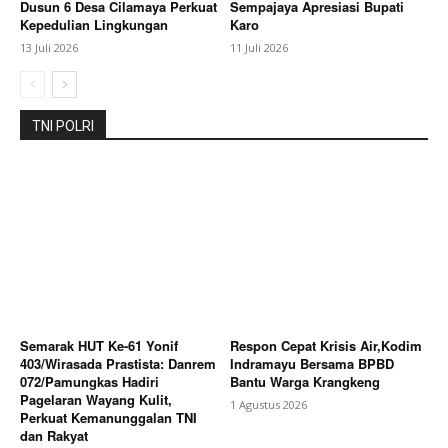
Dusun 6 Desa Cilamaya Perkuat
Sempajaya Apresiasi Bupati
Kepedulian Lingkungan
Karo
13 Juli 2026
11 Juli 2026
TNI POLRI
Semarak HUT Ke-61 Yonif
Respon Cepat Krisis Air,Kodim
403/Wirasada Prastista: Danrem
Indramayu Bersama BPBD
072/Pamungkas Hadiri
Bantu Warga Krangkeng
Pagelaran Wayang Kulit,
1 Agustus 2026
Perkuat Kemanunggalan TNI
dan Rakyat