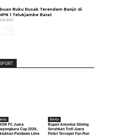
ibuan Buku Rusak Terendam Banjir di
MPN 1 Telukjambe Barat
 Juli 2025
SPORT
erita
Berita
WON FC Juara
Bupati Antonius Ginting
ayangkara Cup 2026,
Serahkan Trofi Juara
klukkan Pandawa Lima
Pelari Tercepat Fun Run