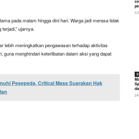
My account
ce
pe
5 
erutama pada malam hingga dini hari. Warga jadi merasa tidak
E NOW
terjadi,” ujarnya.
r lebih meningkatkan pengawasan terhadap aktivitas
 guna menghindari keterlibatan dalam aksi yang dapat
ilamaya Dipenuhi Pesepeda, Critical Mass Suarakan Hak yan
B
Ma
nuhi Pesepeda, Critical Mass Suarakan Hak
Sp
da
lan
24