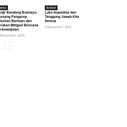
erita
Artikel
njir Bandang Bumiayu:
Luka Impunitas dan
esang Pangarep
Tanggung Jawab Kita
lurkan Bantuan dan
Semua
rukan Mitigasi Bencana
3 November 2025
rkelanjutan
 November 2025