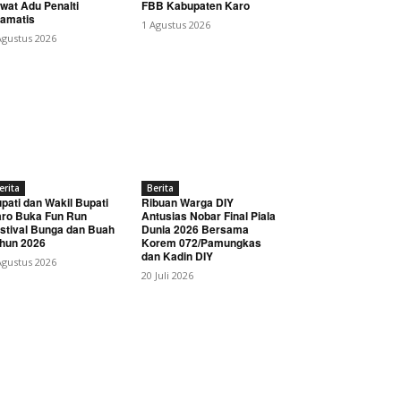
wat Adu Penalti
FBB Kabupaten Karo
amatis
1 Agustus 2026
Agustus 2026
erita
Berita
pati dan Wakil Bupati
Ribuan Warga DIY
ro Buka Fun Run
Antusias Nobar Final Piala
stival Bunga dan Buah
Dunia 2026 Bersama
hun 2026
Korem 072/Pamungkas
dan Kadin DIY
Agustus 2026
20 Juli 2026