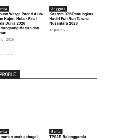
erita
Anggota
buan Warga Padati Alun-
Kasrem 072/Pamungkas
un Kajen, Nobar Final
Hadiri Fun Run Taruna
ala Dunia 2026
Nusantara 2026
rlangsung Meriah dan
12 Juli 2026
man
 Juli 2026
PROFILE
erita
Berita
matian anak sebagai
TPS3R Balonggandu