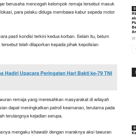
ngar berusaha mencegah kelompok remaja tersebut masuk
B
lokasi, para pelaku diduga membawa kabur sepeda motor
Ri
al
Pi
Be
A
cara pasti kondisi terkini kedua korban. Selain itu, belum
20
tersebut telah dilaporkan kepada pihak kepolisian
Week
Hadiri Upacara Peringatan Hari Bakti ke-79 TNI
e PRO
Company
awuran remaja yang meresahkan masyarakat di wilayah
sian dapat meningkatkan patroli keamanan, terutama pada
About
h terulangnya kejadian serupa.
Contact us
Subscription Plans
B
tasnya mengaku khawatir dengan maraknya aksi tawuran
Ke