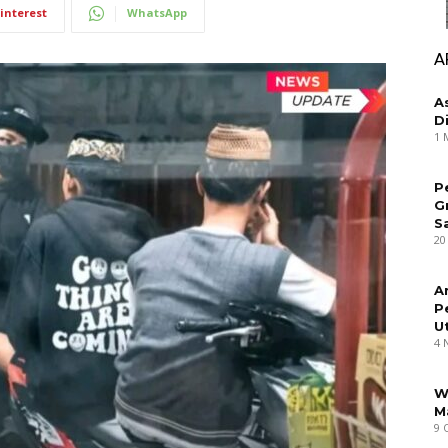
interest
WhatsApp
A
A
D
1 
P
G
S
20
A
P
U
4 
W
M
9 