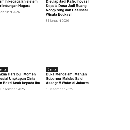
rmin kegagalan sistem
Disulap Jadi Kafe, Inovasi
rlindungan Nagara
Kepala Desa Jadi Ruang
Nongkrong dan Destinasi
Februari 2026
Wisata Edukasi
31 Januari 2026
g Sama bagi Seluruh
erita
Berita
kna Hari Ibu : Momen
Duka Mendalam: Mantan
esial Ungkapan Cinta
Gubernur Maluku Said
n Bakti Anak kepada Ibu
Assagaff Wafat di Jakarta
 Desember 2025
1 Desember 2025