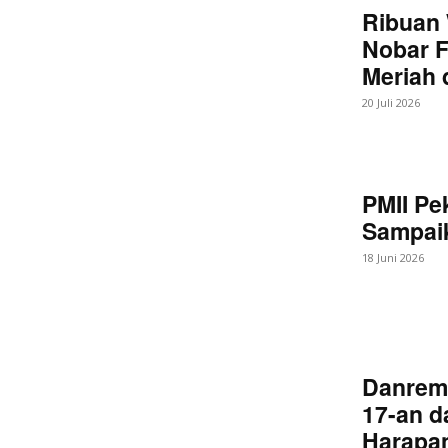
Ribuan 
Nobar F
Meriah
20 Juli 2026
PMII Pe
Sampaik
18 Juni 2026
Danrem
17-an d
Harapan