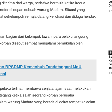
Le
diterima dari warga, peristiwa bermula ketika kedua
Dr
 motor di depan sebuah warung Madura. Situasi yang
1 
t sekelompok remaja datang ke lokasi dan diduga hendak
an bagian dari kelompok lawan, para pelaku langsung
 korban disebut sempat mengalami pemukulan oleh
B
Bu
Ka
Fe
dan BPSDMP Kemenhub Tandatangani MoU
Ta
asi
1 
elaku terlihat membawa senjata tajam saat melakukan
 tegang ketika salah seorang korban berusaha
alam warung Madura yang berada di dekat tempat kejadian.