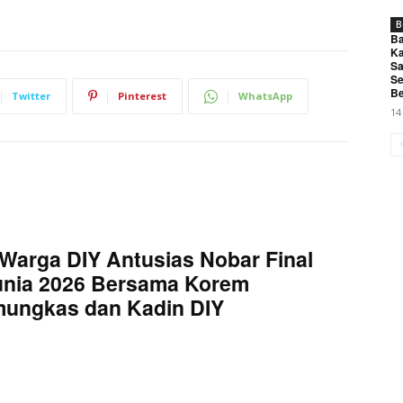
B
Ba
Ka
Sa
Se
Be
Twitter
Pinterest
WhatsApp
14
Warga DIY Antusias Nobar Final
unia 2026 Bersama Korem
mungkas dan Kadin DIY