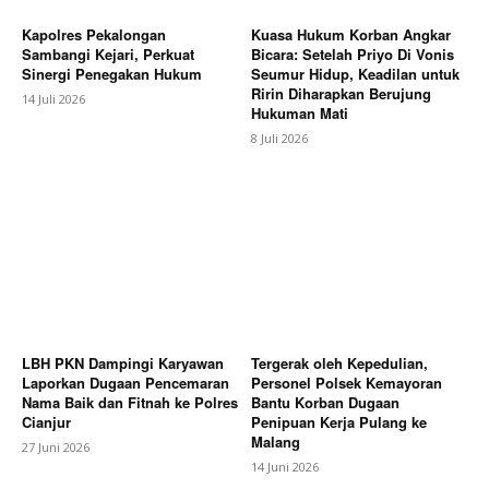
Kapolres Pekalongan
Kuasa Hukum Korban Angkar
Sambangi Kejari, Perkuat
Bicara: Setelah Priyo Di Vonis
Sinergi Penegakan Hukum
Seumur Hidup, Keadilan untuk
Ririn Diharapkan Berujung
14 Juli 2026
Hukuman Mati
8 Juli 2026
LBH PKN Dampingi Karyawan
Tergerak oleh Kepedulian,
Laporkan Dugaan Pencemaran
Personel Polsek Kemayoran
Nama Baik dan Fitnah ke Polres
Bantu Korban Dugaan
Cianjur
Penipuan Kerja Pulang ke
Malang
27 Juni 2026
14 Juni 2026