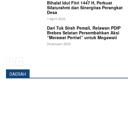
Bihalal Idul Fitri 1447 H, Perkuat
Silaturahmi dan Sinergitas Perangkat
About
Desa
Contact us
1 April 2026
Dari Tuk Sirah Pemali, Relawan PDIP
Subscription Plans
Brebes Selatan Persembahkan Aksi
My account
“Merawat Pertiwi” untuk Megawati
24 Januari 2026
Bagikan Artikel
Berita Lainnya
Wabup Karo Pemeliharaan Tradisi
DAERAH
Budaya Adalah Tanggung Jawab Bersama