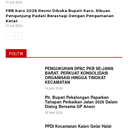
31 Juli 2026
News Week
FBB Karo 2026 Resmi Dibuka Bupati Karo, Ribuan
Pengunjung Padati Berastagi Dengan Pengamanan
Magazine PRO
Ketat
31 Juli 2026
POLITIK
PENGUKUHAN DPAC PKB SE-JAWA
BARAT, PERKUAT KONSOLIDASI
ORGANISASI HINGGA TINGKAT
KECAMATAN
16 Juni 2026
SUBSCRIBE NOW
Plt. Bupati Pekalongan Paparkan
Tahapan Perbaikan Jalan 2026 Dalam
Dialog Bersama GP Ansor
30 Mei 2026
Company
PPDI Kecamatan Kajen Gelar Halal