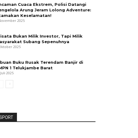
ncaman Cuaca Ekstrem, Polisi Datangi
engelola Arung Jeram Lolong Adventure:
tamakan Keselamatan!
November 2025
isata Bukan Milik Investor, Tapi Milik
asyarakat Subang Sepenuhnya
Oktober 2025
ibuan Buku Rusak Terendam Banjir di
MPN 1 Telukjambe Barat
 Juli 2025
SPORT