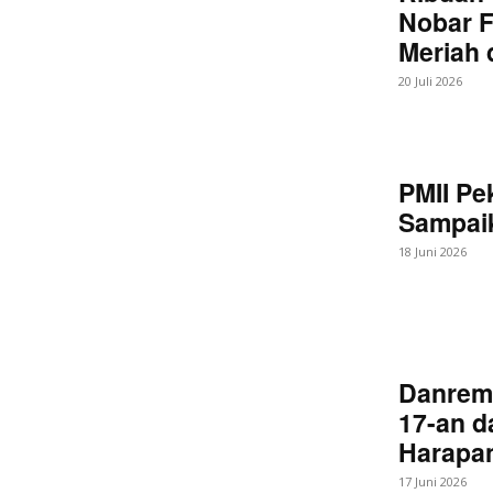
Nobar F
Meriah
20 Juli 2026
PMII Pe
Sampaik
18 Juni 2026
Danrem
17-an d
Harapan
17 Juni 2026