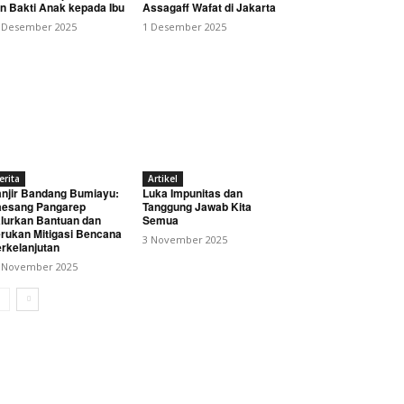
n Bakti Anak kepada Ibu
Assagaff Wafat di Jakarta
 Desember 2025
1 Desember 2025
erita
Artikel
njir Bandang Bumiayu:
Luka Impunitas dan
esang Pangarep
Tanggung Jawab Kita
lurkan Bantuan dan
Semua
rukan Mitigasi Bencana
3 November 2025
rkelanjutan
 November 2025