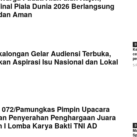
inal Piala Dunia 2026 Berlangsung
 dan Aman
B
Ke
kalongan Gelar Audiensi Terbuka,
ce
pe
an Aspirasi Isu Nasional dan Lokal
5 
 072/Pamungkas Pimpin Upacara
an Penyerahan Penghargaan Juara
 I Lomba Karya Bakti TNI AD
B
Ma
Sp