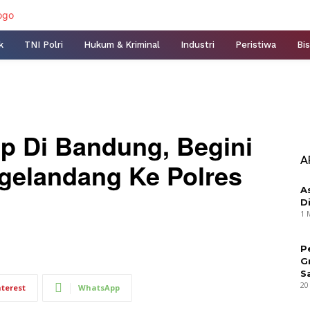
k
TNI Polri
Hukum & Kriminal
Industri
Peristiwa
Bis
ap Di Bandung, Begini
A
gelandang Ke Polres
A
D
1 
P
G
S
20
nterest
WhatsApp