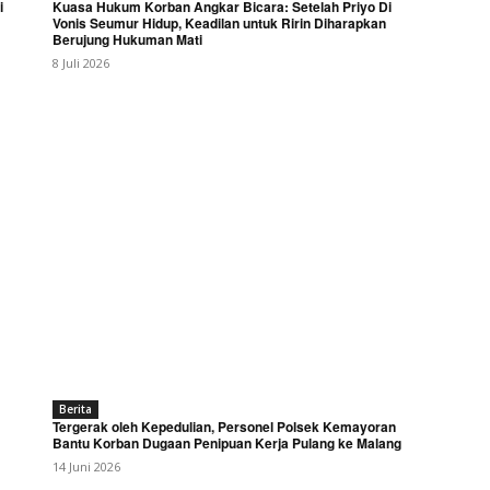
i
Kuasa Hukum Korban Angkar Bicara: Setelah Priyo Di
Vonis Seumur Hidup, Keadilan untuk Ririn Diharapkan
Berujung Hukuman Mati
8 Juli 2026
Berita
Tergerak oleh Kepedulian, Personel Polsek Kemayoran
Bantu Korban Dugaan Penipuan Kerja Pulang ke Malang
14 Juni 2026