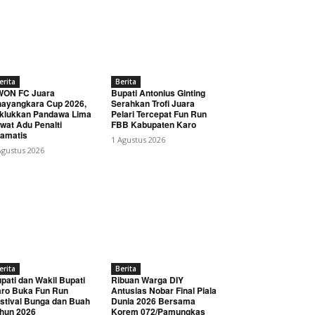
erita
Berita
WON FC Juara
Bupati Antonius Ginting
ayangkara Cup 2026,
Serahkan Trofi Juara
klukkan Pandawa Lima
Pelari Tercepat Fun Run
wat Adu Penalti
FBB Kabupaten Karo
amatis
1 Agustus 2026
Agustus 2026
erita
Berita
pati dan Wakil Bupati
Ribuan Warga DIY
ro Buka Fun Run
Antusias Nobar Final Piala
stival Bunga dan Buah
Dunia 2026 Bersama
hun 2026
Korem 072/Pamungkas