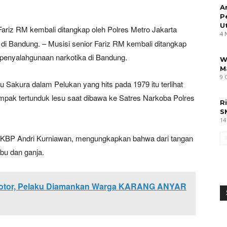
A
P
U
Fariz RM kembali ditangkap oleh Polres Metro Jakarta
4 
di Bandung. – Musisi senior Fariz RM kembali ditangkap
 penyalahgunaan narkotika di Bandung.
W
M
9 
u Sakura dalam Pelukan yang hits pada 1979 itu terlihat
mpak tertunduk lesu saat dibawa ke Satres Narkoba Polres
R
S
14
 AKBP Andri Kurniawan, mengungkapkan bahwa dari tangan
abu dan ganja.
Motor, Pelaku Diamankan Warga KARANG ANYAR