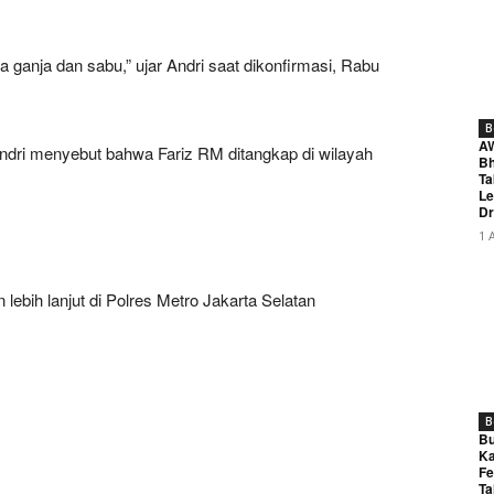
ganja dan sabu,” ujar Andri saat dikonfirmasi, Rabu
B
A
ndri menyebut bahwa Fariz RM ditangkap di wilayah
Bh
Ta
Le
Dr
1 
lebih lanjut di Polres Metro Jakarta Selatan
B
Bu
Ka
Fe
Ta