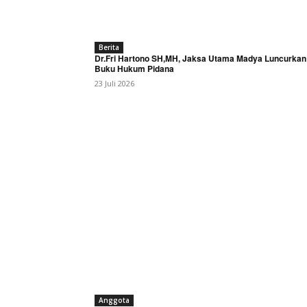
Berita
Dr.Fri Hartono SH,MH, Jaksa Utama Madya Luncurkan
Buku Hukum Pidana
23 Juli 2026
Anggota