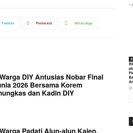
1 
Twitter
Pinterest
WhatsApp
B
Ri
al
Pi
Warga DIY Antusias Nobar Final
Be
A
unia 2026 Bersama Korem
20
mungkas dan Kadin DIY
Warga Padati Alun-alun Kajen,