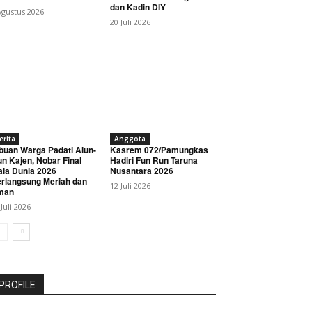
dan Kadin DIY
Agustus 2026
20 Juli 2026
erita
Anggota
buan Warga Padati Alun-
Kasrem 072/Pamungkas
un Kajen, Nobar Final
Hadiri Fun Run Taruna
ala Dunia 2026
Nusantara 2026
rlangsung Meriah dan
12 Juli 2026
man
 Juli 2026
PROFILE