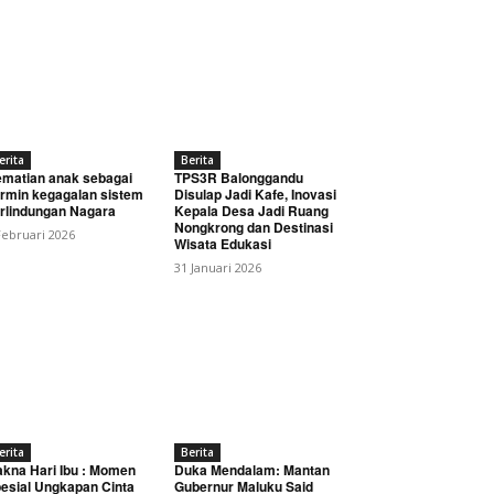
erita
Berita
matian anak sebagai
TPS3R Balonggandu
rmin kegagalan sistem
Disulap Jadi Kafe, Inovasi
rlindungan Nagara
Kepala Desa Jadi Ruang
Nongkrong dan Destinasi
Februari 2026
Wisata Edukasi
31 Januari 2026
erita
Berita
kna Hari Ibu : Momen
Duka Mendalam: Mantan
esial Ungkapan Cinta
Gubernur Maluku Said