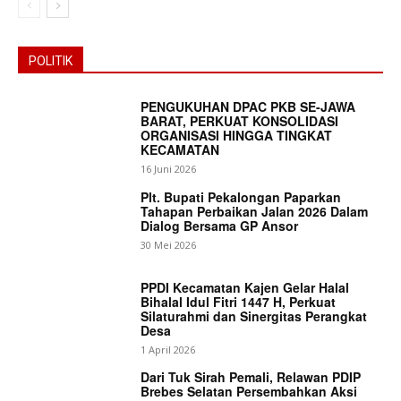
POLITIK
PENGUKUHAN DPAC PKB SE-JAWA
BARAT, PERKUAT KONSOLIDASI
ORGANISASI HINGGA TINGKAT
KECAMATAN
News Week
16 Juni 2026
Magazine PRO
Plt. Bupati Pekalongan Paparkan
Tahapan Perbaikan Jalan 2026 Dalam
Dialog Bersama GP Ansor
30 Mei 2026
PPDI Kecamatan Kajen Gelar Halal
Bihalal Idul Fitri 1447 H, Perkuat
Silaturahmi dan Sinergitas Perangkat
Desa
1 April 2026
Dari Tuk Sirah Pemali, Relawan PDIP
Brebes Selatan Persembahkan Aksi