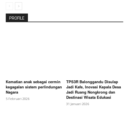
PROFILE
Kematian anak sebagai cermin
TPS3R Balonggandu Disulap
kegagalan sistem perlindungan
Jadi Kafe, Inovasi Kepala Desa
Nagara
Jadi Ruang Nongkrong dan
Destinasi Wisata Edukasi
5 Februari 2026
31 Januari 2026