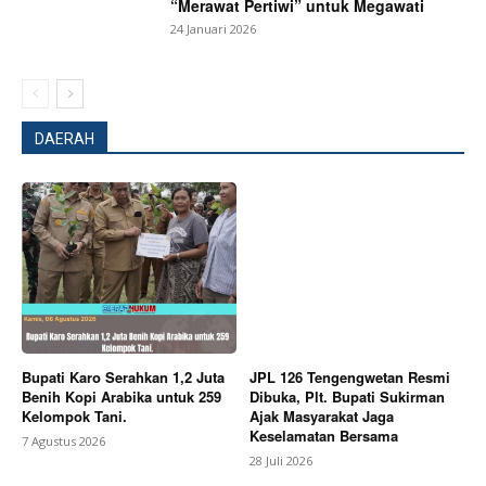
“Merawat Pertiwi” untuk Megawati
SUBSCRIBE NOW
24 Januari 2026
Company
DAERAH
About
Contact us
Subscription Plans
My account
Bagikan Artikel
Bupati Karo Serahkan 1,2 Juta
JPL 126 Tengengwetan Resmi
Benih Kopi Arabika untuk 259
Dibuka, Plt. Bupati Sukirman
Kelompok Tani.
Ajak Masyarakat Jaga
Berita Lainnya
Pemkab Karo Luncurkan SADA SAPO
Keselamatan Bersama
Berbasis AI Dan Pelayanan Publik Dalam Satu Data
7 Agustus 2026
28 Juli 2026