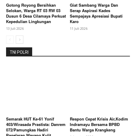
Gotong Royong Bersihkan
Giat Sambang Warga Dan
Selokan, Warga RT 03 RW 03
Serap Aspirasi Kades
Dusun 6 Desa Cilamaya Perkuat
Sempajaya Apresiasi Bupati
Kepedulian Lingkungan
Karo
13 Juli 2026
11 Juli 2026
TNI POLRI
Semarak HUT Ke-61 Yonif
Respon Cepat Krisis Air,Kodim
403/Wirasada Prastista: Danrem
Indramayu Bersama BPBD
072/Pamungkas Hadiri
Bantu Warga Krangkeng
Pagelaran Wayang Kulit,