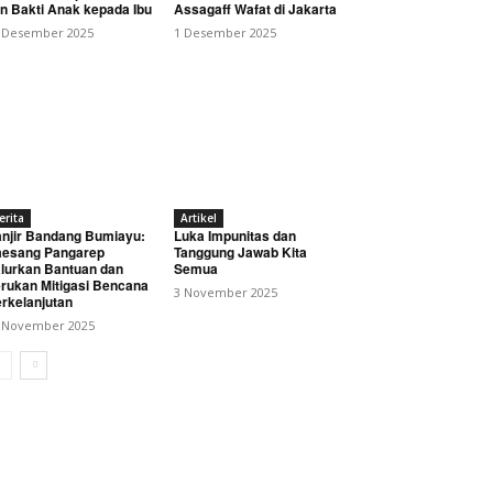
n Bakti Anak kepada Ibu
Assagaff Wafat di Jakarta
 Desember 2025
1 Desember 2025
erita
Artikel
njir Bandang Bumiayu:
Luka Impunitas dan
esang Pangarep
Tanggung Jawab Kita
lurkan Bantuan dan
Semua
rukan Mitigasi Bencana
3 November 2025
rkelanjutan
 November 2025