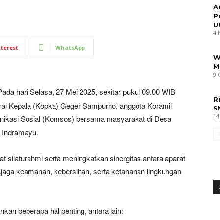
A
P
U
4 
nterest
WhatsApp
W
M
9 
ada hari Selasa, 27 Mei 2025, sekitar pukul 09.00 WIB
R
pral Kepala (Kopka) Geger Sampurno, anggota Koramil
S
14
nikasi Sosial (Komsos) bersama masyarakat di Desa
n Indramayu.
 silaturahmi serta meningkatkan sinergitas antara aparat
aga keamanan, kebersihan, serta ketahanan lingkungan
n beberapa hal penting, antara lain: