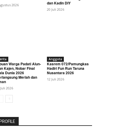
dan Kadin DIY
Agustus 2026
20 Juli 2026
erita
Anggota
buan Warga Padati Alun-
Kasrem 072/Pamungkas
un Kajen, Nobar Final
Hadiri Fun Run Taruna
ala Dunia 2026
Nusantara 2026
rlangsung Meriah dan
12 Juli 2026
man
 Juli 2026
PROFILE