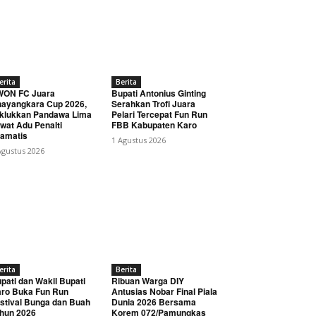
erita
Berita
WON FC Juara
Bupati Antonius Ginting
ayangkara Cup 2026,
Serahkan Trofi Juara
klukkan Pandawa Lima
Pelari Tercepat Fun Run
wat Adu Penalti
FBB Kabupaten Karo
amatis
1 Agustus 2026
Agustus 2026
erita
Berita
pati dan Wakil Bupati
Ribuan Warga DIY
ro Buka Fun Run
Antusias Nobar Final Piala
stival Bunga dan Buah
Dunia 2026 Bersama
hun 2026
Korem 072/Pamungkas