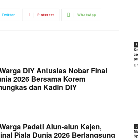
Twitter
Pinterest
WhatsApp
B
Ke
ce
pe
5 
Warga DIY Antusias Nobar Final
unia 2026 Bersama Korem
mungkas dan Kadin DIY
Warga Padati Alun-alun Kajen,
B
Ma
inal Piala Dunia 2026 Berlangsung
Sp