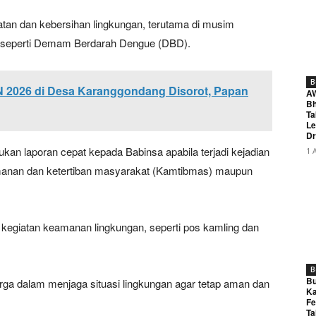
tan dan kebersihan lingkungan, terutama di musim
t seperti Demam Berdarah Dengue (DBD).
B
 2026 di Desa Karanggondang Disorot, Papan
A
Bh
Ta
Le
Dr
an laporan cepat kepada Babinsa apabila terjadi kejadian
1 
eamanan dan ketertiban masyarakat (Kamtibmas) maupun
kegiatan keamanan lingkungan, seperti pos kamling dan
B
Bu
ga dalam menjaga situasi lingkungan agar tetap aman dan
Ka
Fe
Ta