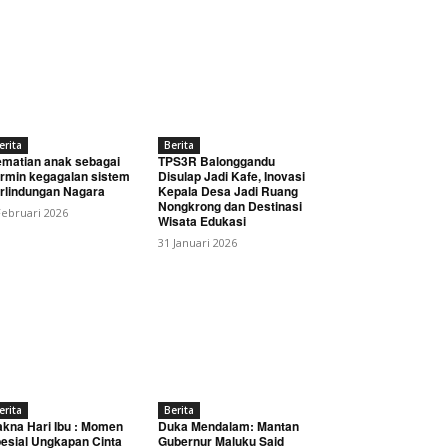
erita
Berita
matian anak sebagai
TPS3R Balonggandu
rmin kegagalan sistem
Disulap Jadi Kafe, Inovasi
rlindungan Nagara
Kepala Desa Jadi Ruang
Nongkrong dan Destinasi
Februari 2026
Wisata Edukasi
31 Januari 2026
erita
Berita
kna Hari Ibu : Momen
Duka Mendalam: Mantan
esial Ungkapan Cinta
Gubernur Maluku Said