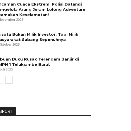
ncaman Cuaca Ekstrem, Polisi Datangi
engelola Arung Jeram Lolong Adventure:
tamakan Keselamatan!
November 2025
isata Bukan Milik Investor, Tapi Milik
asyarakat Subang Sepenuhnya
Oktober 2025
ibuan Buku Rusak Terendam Banjir di
MPN 1 Telukjambe Barat
 Juli 2025
SPORT