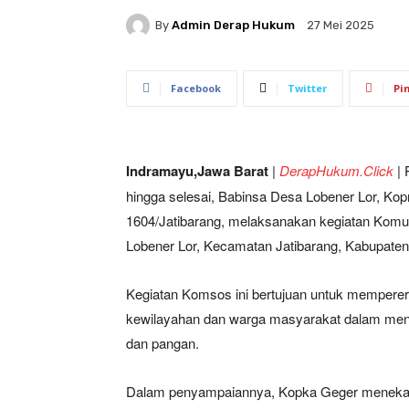
By
Admin Derap Hukum
27 Mei 2025
Facebook
Twitter
Pi
Indramayu,Jawa Barat
|
DerapHukum.Click
|
P
hingga selesai, Babinsa Desa Lobener Lor, Ko
1604/Jatibarang, melaksanakan kegiatan Komu
Lobener Lor, Kecamatan Jatibarang, Kabupate
Kegiatan Komsos ini bertujuan untuk mempererat
kewilayahan dan warga masyarakat dalam menj
dan pangan.
Dalam penyampaiannya, Kopka Geger menekanka