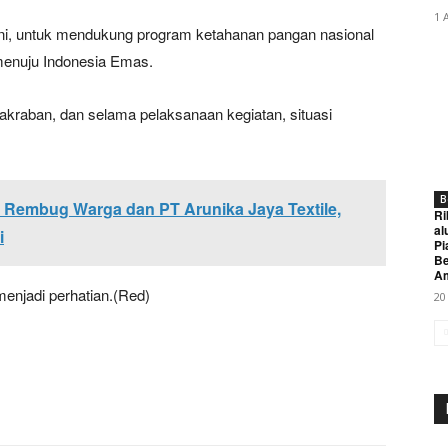
1 
ni, untuk mendukung program ketahanan pangan nasional
enuju Indonesia Emas.
kraban, dan selama pelaksanaan kegiatan, situasi
B
 Rembug Warga dan PT Arunika Jaya Textile,
Ri
al
i
Pi
Be
A
enjadi perhatian.(Red)
20