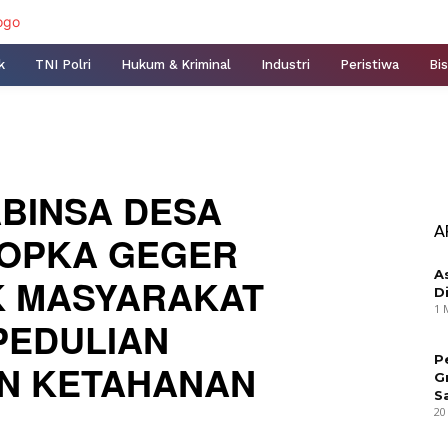
k
TNI Polri
Hukum & Kriminal
Industri
Peristiwa
Bis
ABINSA DESA
A
KOPKA GEGER
A
K MASYARAKAT
D
1 
PEDULIAN
P
N KETAHANAN
G
S
20