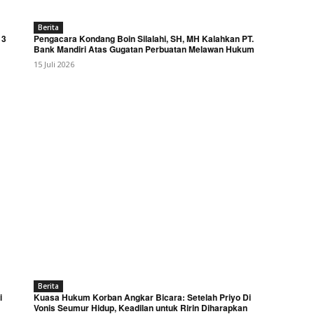
Berita
 3
Pengacara Kondang Boin Silalahi, SH, MH Kalahkan PT.
Bank Mandiri Atas Gugatan Perbuatan Melawan Hukum
15 Juli 2026
Berita
i
Kuasa Hukum Korban Angkar Bicara: Setelah Priyo Di
Vonis Seumur Hidup, Keadilan untuk Ririn Diharapkan