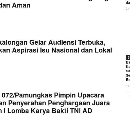
da
 dan Aman
24
kalongan Gelar Audiensi Terbuka,
an Aspirasi Isu Nasional dan Lokal
B
Ba
Ka
Sa
Se
Be
14
 072/Pamungkas Pimpin Upacara
an Penyerahan Penghargaan Juara
 I Lomba Karya Bakti TNI AD