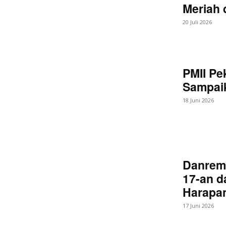
Meriah
20 Juli 2026
PMII Pe
Sampaik
18 Juni 2026
Danrem
17-an d
Harapan
17 Juni 2026