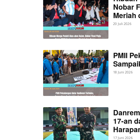
Nobar F
Meriah
20 Juli 2026
PMII Pe
Sampaik
18 Juni 2026
Danrem
17-an d
Harapan
17 Juni 2026