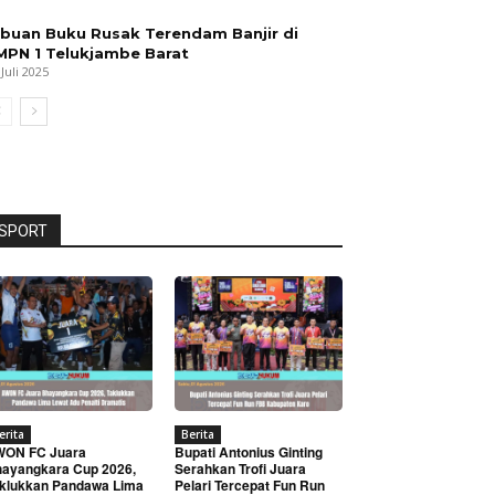
ibuan Buku Rusak Terendam Banjir di
MPN 1 Telukjambe Barat
 Juli 2025
SPORT
erita
Berita
WON FC Juara
Bupati Antonius Ginting
ayangkara Cup 2026,
Serahkan Trofi Juara
klukkan Pandawa Lima
Pelari Tercepat Fun Run