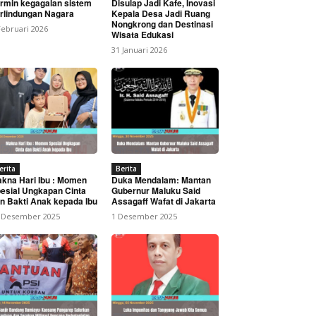
rmin kegagalan sistem
Disulap Jadi Kafe, Inovasi
rlindungan Nagara
Kepala Desa Jadi Ruang
Nongkrong dan Destinasi
Februari 2026
Wisata Edukasi
31 Januari 2026
di Aliran Irigasi
erita
Berita
kna Hari Ibu : Momen
Duka Mendalam: Mantan
esial Ungkapan Cinta
Gubernur Maluku Said
n Bakti Anak kepada Ibu
Assagaff Wafat di Jakarta
 Desember 2025
1 Desember 2025