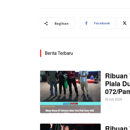
Facebook
Bagikan
SUBSCRIB
Bagikan Artikel
Berita Terbaru
Berita Lainnya
Sempat Ti
Ribuan 
Piala D
072/Pa
20 Juli 2026
Ribuan 