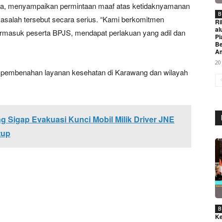
a, menyampaikan permintaan maaf atas ketidaknyamanan
B
 masalah tersebut secara serius. “Kami berkomitmen
Ri
al
ermasuk peserta BPJS, mendapat perlakuan yang adil dan
Pi
Be
A
20
l pembenahan layanan kesehatan di Karawang dan wilayah
Week
Sigap Evakuasi Kunci Mobil Milik Driver JNE
e PRO
tup
Company
About
Contact us
B
Subscription Plans
Ke