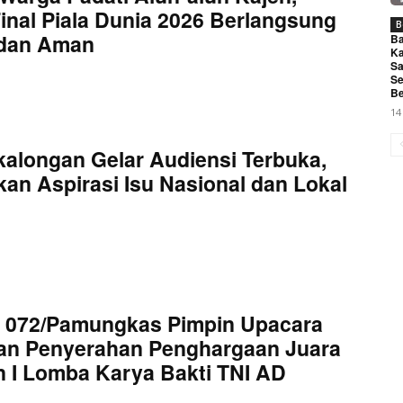
inal Piala Dunia 2026 Berlangsung
B
 dan Aman
Ba
Ka
Sa
Se
Be
14
kalongan Gelar Audiensi Terbuka,
an Aspirasi Isu Nasional dan Lokal
 072/Pamungkas Pimpin Upacara
an Penyerahan Penghargaan Juara
 I Lomba Karya Bakti TNI AD