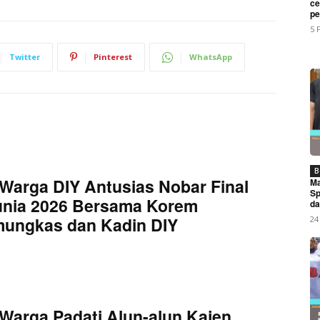
ce
My account
pe
5 
Twitter
Pinterest
WhatsApp
E NOW
nggalkan Rumah, Pria di Karanggondang Ditemukan Meninggal 
B
Warga DIY Antusias Nobar Final
Ma
Sp
unia 2026 Bersama Korem
da
mungkas dan Kadin DIY
24
Warga Padati Alun-alun Kajen,