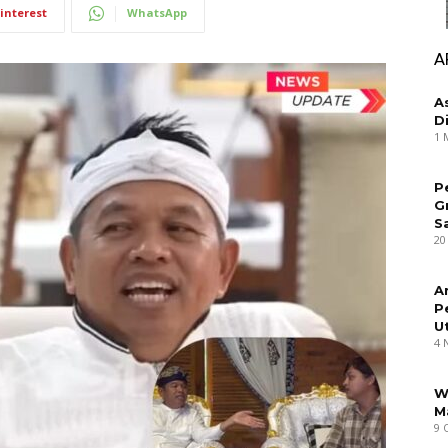
interest
WhatsApp
A
A
D
1 
P
G
S
20
A
P
U
4 
W
M
9 