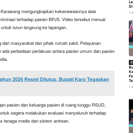
Le
Dr
ga Karawang mengungkapkan kekecewaannya atas
1 
iminasi terhadap pasien BPJS. Video tersebut menuai
r untuk turun langsung ke lapangan.
g dari masyarakat dan pihak rumah sakit. Pelayanan
h ada perbedaan perlakuan antara pasien umum dan pasien
dia.
B
Bu
Ka
Fe
ahun 2026 Resmi Ditutup, Bupati Karo Tegaskan
Ta
1 
an pasien dan keluarga pasien di ruang tunggu RSUD,
 untuk segera melakukan evaluasi menyeluruh terhadap
s tenaga medis dan sistem antrean.