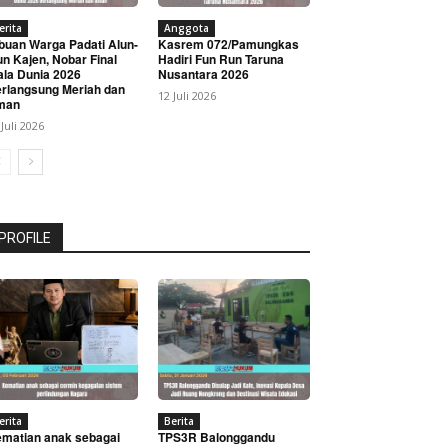
erita
Anggota
buan Warga Padati Alun-
Kasrem 072/Pamungkas
un Kajen, Nobar Final
Hadiri Fun Run Taruna
ala Dunia 2026
Nusantara 2026
rlangsung Meriah dan
12 Juli 2026
man
 Juli 2026
PROFILE
erita
Berita
matian anak sebagai
TPS3R Balonggandu