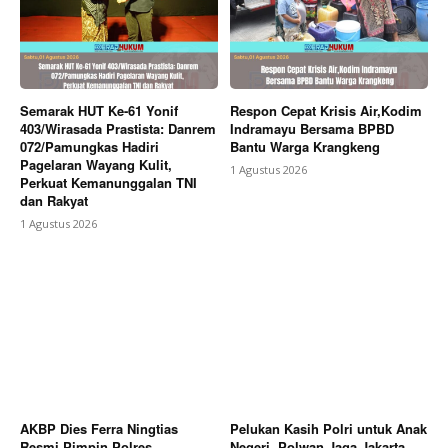
Berita Lainnya
Polres Pekalongan Kota Gelar Patroli
Skala Besar Antisipasi Street Crime dan Balap Liar
Saat Akhir Pekan
Semarak HUT Ke-61 Yonif
Respon Cepat Krisis Air,Kodim
403/Wirasada Prastista: Danrem
Indramayu Bersama BPBD
072/Pamungkas Hadiri
Bantu Warga Krangkeng
Pagelaran Wayang Kulit,
1 Agustus 2026
Perkuat Kemanunggalan TNI
dan Rakyat
1 Agustus 2026
AKBP Dies Ferra Ningtias
Pelukan Kasih Polri untuk Anak
Resmi Pimpin Polres
Negeri, Polwan Jaga Jakarta