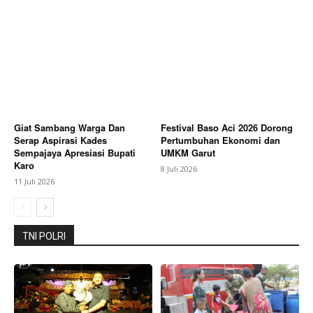
SUBSCRIBE NOW
Giat Sambang Warga Dan
Festival Baso Aci 2026 Dorong
Serap Aspirasi Kades
Pertumbuhan Ekonomi dan
Company
Sempajaya Apresiasi Bupati
UMKM Garut
Karo
8 Juli 2026
About
11 Juli 2026
Contact us
Subscription Plans
TNI POLRI
My account
Bagikan Artikel