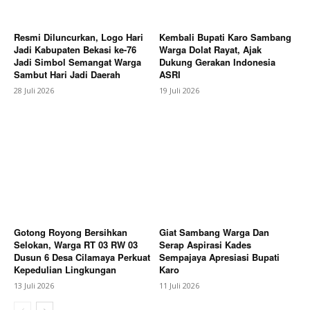
Resmi Diluncurkan, Logo Hari
Kembali Bupati Karo Sambang
Jadi Kabupaten Bekasi ke-76
Warga Dolat Rayat, Ajak
Jadi Simbol Semangat Warga
Dukung Gerakan Indonesia
Sambut Hari Jadi Daerah
ASRI
28 Juli 2026
19 Juli 2026
SUBSCRIBE NOW
Company
About
Gotong Royong Bersihkan
Giat Sambang Warga Dan
Selokan, Warga RT 03 RW 03
Serap Aspirasi Kades
Contact us
Dusun 6 Desa Cilamaya Perkuat
Sempajaya Apresiasi Bupati
Subscription Plans
Kepedulian Lingkungan
Karo
13 Juli 2026
11 Juli 2026
My account