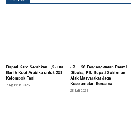
Bupati Karo Serahkan 1,2 Juta
JPL 126 Tengengwetan Resmi
Benih Kopi Arabika untuk 259
Dibuka, Plt. Bupati Sukirman
Kelompok Tani.
Ajak Masyarakat Jaga
Keselamatan Bersama
7 Agustus 2026
28 Juli 2026
News Week
Magazine PRO