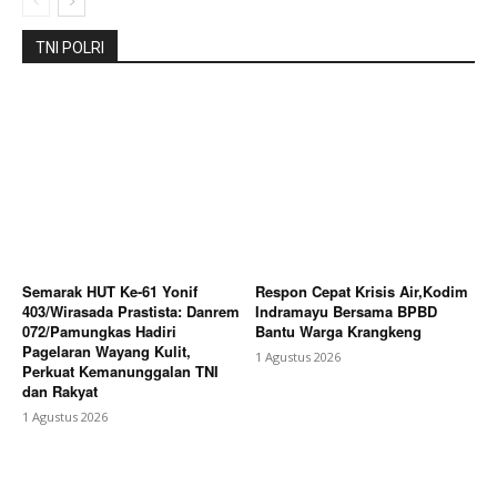
Bagikan Artikel
TNI POLRI
Berita Lainnya
Ketua DPD APPI Kab Subang Soroti
Anggaran Hibah KONI TA 2024 2025
Semarak HUT Ke-61 Yonif
Respon Cepat Krisis Air,Kodim
403/Wirasada Prastista: Danrem
Indramayu Bersama BPBD
072/Pamungkas Hadiri
Bantu Warga Krangkeng
Pagelaran Wayang Kulit,
1 Agustus 2026
Perkuat Kemanunggalan TNI
dan Rakyat
1 Agustus 2026