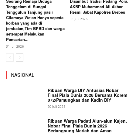
Seorang Remaja Diduga
Disambut Tradisi Pedang Pora,
Tenggelam di Sungai
AKBP Muhammad Ali Akbar
Tenggulun Tanjung pasir
Resmi Jabat Kapolres Brebes
Cilamaya Wetan Hanya sepeda
30 Juli 2026
korban yang ada di
jembatan,Tim BPBD dan warga
setempat Melakukan
Pencarian...
31 Juli 2026
NASIONAL
Ribuan Warga DIY Antusias Nobar
Final Piala Dunia 2026 Bersama Korem
072/Pamungkas dan Kadin DIY
20 Juli 2026
Ribuan Warga Padati Alun-alun Kajen,
Nobar Final Piala Dunia 2026
Berlangsung Meriah dan Aman