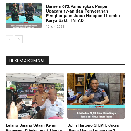
Danrem 072/Pamungkas Pimpin
Upacara 17-an dan Penyerahan
Penghargaan Juara Harapan I Lomba
Karya Bakti TNI AD
17 Juni 2026
HUKUM & KRIMINAL
Lelang Barang Sitaan Kejari
Dr.Fri Hartono SH,MH, Jaksa
Karawang Dibuka untuk Umum,
Utama Madya Luncurkan 3