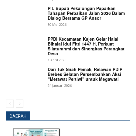
Plt. Bupati Pekalongan Paparkan
Tahapan Perbaikan Jalan 2026 Dalam
Dialog Bersama GP Ansor
30 Mei 2026
PPDI Kecamatan Kajen Gelar Halal
Bihalal Idul Fitri 1447 H, Perkuat
Silaturahmi dan Sinergitas Perangkat
Desa
1 April 2026
Dari Tuk Sirah Pemali, Relawan PDIP
Brebes Selatan Persembahkan Aksi
“Merawat Pertiwi” untuk Megawati
24 Januari 2026
News Week
Magazine PRO
DAERAH