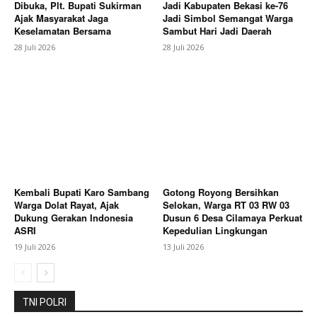
Dibuka, Plt. Bupati Sukirman
Jadi Kabupaten Bekasi ke-76
Ajak Masyarakat Jaga
Jadi Simbol Semangat Warga
Keselamatan Bersama
Sambut Hari Jadi Daerah
Berita Lainnya
Dit Binmas Polda Jateng Asistensi
Bhabinkamtibmas Polres Pekalongan, Perkuat
28 Juli 2026
28 Juli 2026
Profesionalisme dan Sinergi Tiga Pilar
Kembali Bupati Karo Sambang
Gotong Royong Bersihkan
Warga Dolat Rayat, Ajak
Selokan, Warga RT 03 RW 03
Dukung Gerakan Indonesia
Dusun 6 Desa Cilamaya Perkuat
ASRI
Kepedulian Lingkungan
19 Juli 2026
13 Juli 2026
TNI POLRI