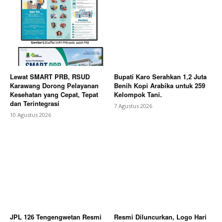
SUBSCRIBE NOW
Lewat SMART PRB, RSUD
Bupati Karo Serahkan 1,2 Juta
Karawang Dorong Pelayanan
Benih Kopi Arabika untuk 259
Kesehatan yang Cepat, Tepat
Kelompok Tani.
dan Terintegrasi
7 Agustus 2026
10 Agustus 2026
Company
About
Contact us
Subscription Plans
My account
Bagikan Artikel
JPL 126 Tengengwetan Resmi
Resmi Diluncurkan, Logo Hari