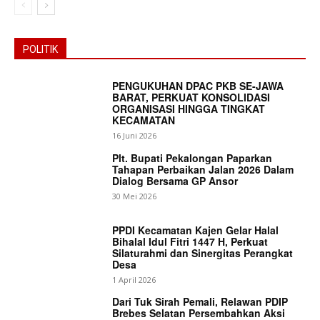
POLITIK
PENGUKUHAN DPAC PKB SE-JAWA
BARAT, PERKUAT KONSOLIDASI
ORGANISASI HINGGA TINGKAT
KECAMATAN
16 Juni 2026
Plt. Bupati Pekalongan Paparkan
Tahapan Perbaikan Jalan 2026 Dalam
Dialog Bersama GP Ansor
30 Mei 2026
PPDI Kecamatan Kajen Gelar Halal
Bihalal Idul Fitri 1447 H, Perkuat
Silaturahmi dan Sinergitas Perangkat
Desa
News Week
1 April 2026
Magazine PRO
Dari Tuk Sirah Pemali, Relawan PDIP
Brebes Selatan Persembahkan Aksi