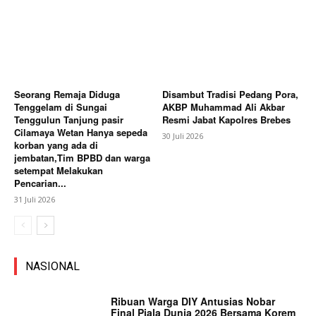
Seorang Remaja Diduga
Disambut Tradisi Pedang Pora,
Tenggelam di Sungai
AKBP Muhammad Ali Akbar
Tenggulun Tanjung pasir
Resmi Jabat Kapolres Brebes
Cilamaya Wetan Hanya sepeda
30 Juli 2026
korban yang ada di
jembatan,Tim BPBD dan warga
setempat Melakukan
Pencarian...
31 Juli 2026
NASIONAL
Ribuan Warga DIY Antusias Nobar
Final Piala Dunia 2026 Bersama Korem