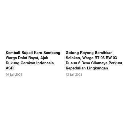
Subscription Plans
My account
Bagikan Artikel
Berita Lainnya
Seorang Remaja Diduga Tenggelam di
Sungai Tenggulun Tanjung pasir Cilamaya Wetan
Kembali Bupati Karo Sambang
Gotong Royong Bersihkan
Hanya sepeda korban yang ada di jembatan,Tim
Warga Dolat Rayat, Ajak
Selokan, Warga RT 03 RW 03
BPBD dan warga setempat Melakukan Pencarian
Dukung Gerakan Indonesia
Dusun 6 Desa Cilamaya Perkuat
korban
ASRI
Kepedulian Lingkungan
19 Juli 2026
13 Juli 2026