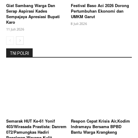
Giat Sambang Warga Dan
Festival Baso Aci 2026 Dorong
Serap Aspirasi Kades
Pertumbuhan Ekonomi dan
Sempajaya Apresiasi Bupati
UMKM Garut
Karo
8 Juli 2026
11 Juli 2026
TNI POLRI
Semarak HUT Ke-61 Yonif
Respon Cepat Krisis Air,Kodim
403/Wirasada Prastista: Danrem
Indramayu Bersama BPBD
072/Pamungkas Hadiri
Bantu Warga Krangkeng
Pagelaran Wayang Kulit,