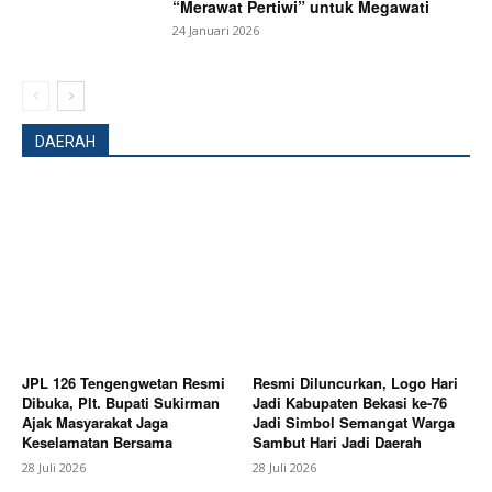
“Merawat Pertiwi” untuk Megawati
24 Januari 2026
DAERAH
SUBSCRIBE NOW
Company
JPL 126 Tengengwetan Resmi
Resmi Diluncurkan, Logo Hari
Dibuka, Plt. Bupati Sukirman
Jadi Kabupaten Bekasi ke-76
Ajak Masyarakat Jaga
Jadi Simbol Semangat Warga
About
Keselamatan Bersama
Sambut Hari Jadi Daerah
Contact us
28 Juli 2026
28 Juli 2026