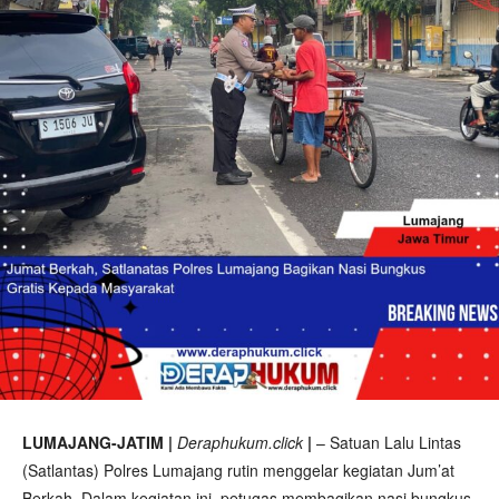
LUMAJANG-JATIM |
Deraphukum.click
|
– Satuan Lalu Lintas
(Satlantas) Polres Lumajang rutin menggelar kegiatan Jum’at
Berkah. Dalam kegiatan ini, petugas membagikan nasi bungkus