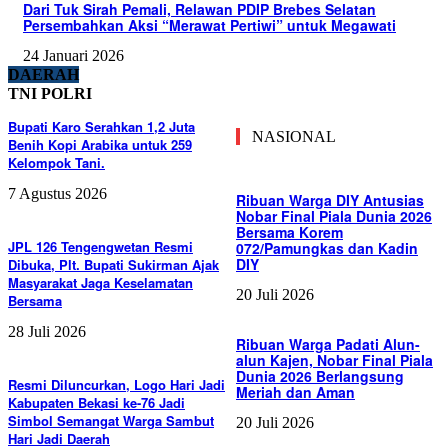
Dari Tuk Sirah Pemali, Relawan PDIP Brebes Selatan
Persembahkan Aksi “Merawat Pertiwi” untuk Megawati
24 Januari 2026
DAERAH
TNI POLRI
Bupati Karo Serahkan 1,2 Juta
NASIONAL
Benih Kopi Arabika untuk 259
Kelompok Tani.
7 Agustus 2026
Ribuan Warga DIY Antusias
Nobar Final Piala Dunia 2026
Bersama Korem
JPL 126 Tengengwetan Resmi
072/Pamungkas dan Kadin
DIY
Dibuka, Plt. Bupati Sukirman Ajak
Masyarakat Jaga Keselamatan
20 Juli 2026
Bersama
28 Juli 2026
Ribuan Warga Padati Alun-
alun Kajen, Nobar Final Piala
Dunia 2026 Berlangsung
Resmi Diluncurkan, Logo Hari Jadi
Meriah dan Aman
Kabupaten Bekasi ke-76 Jadi
Simbol Semangat Warga Sambut
20 Juli 2026
Hari Jadi Daerah