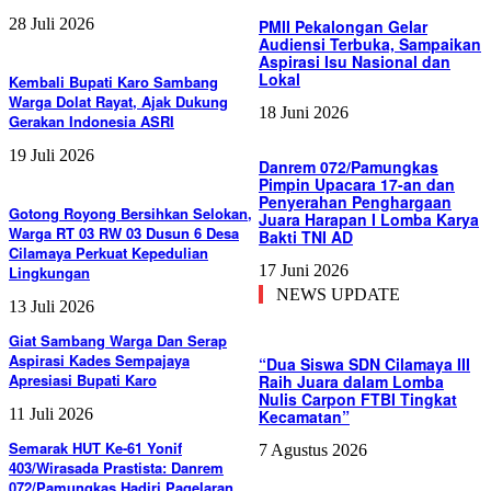
28 Juli 2026
PMII Pekalongan Gelar
Audiensi Terbuka, Sampaikan
Aspirasi Isu Nasional dan
Lokal
Kembali Bupati Karo Sambang
Warga Dolat Rayat, Ajak Dukung
18 Juni 2026
Gerakan Indonesia ASRI
19 Juli 2026
Danrem 072/Pamungkas
Pimpin Upacara 17-an dan
Penyerahan Penghargaan
Gotong Royong Bersihkan Selokan,
Juara Harapan I Lomba Karya
Warga RT 03 RW 03 Dusun 6 Desa
Bakti TNI AD
Cilamaya Perkuat Kepedulian
17 Juni 2026
Lingkungan
NEWS UPDATE
13 Juli 2026
Giat Sambang Warga Dan Serap
Aspirasi Kades Sempajaya
“Dua Siswa SDN Cilamaya III
Apresiasi Bupati Karo
Raih Juara dalam Lomba
Nulis Carpon FTBI Tingkat
11 Juli 2026
Kecamatan”
Semarak HUT Ke-61 Yonif
7 Agustus 2026
403/Wirasada Prastista: Danrem
072/Pamungkas Hadiri Pagelaran