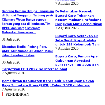
7 Agustus 2026
Seorang Remaja Diduga Tenggelam
Di Pelantikan Kepsek
di Sungai Tenggulun Tanjung pasir
Bupati Karo Tekankan
Cilamaya Wetan Hanya sepeda
Kepemimpinan Profesional
korban yang ada di jembatan,Tim
Dongkrak Mutu Pendidikan
BPBD dan warga setempat
7 Agustus 2026
Melakukan Pencarian...
Bupati Karo Serahkan 1,2
31 Juli 2026
Juta Benih Kopi Arabika
untuk 259 Kelompok Tani.
Disambut Tradisi Pedang Pora,
7 Agustus 2026
AKBP Muhammad Ali Akbar Resmi
Jabat Kapolres Brebes
Bupati Karo, Pimpin Apel
Gabungan Apresiasi
30 Juli 2026
Suksesnya FBB 2026 dan
Targetkan FBB 2027 Go Internasional
7 Agustus 2026
Pemerintah Kabupaten Karo Hadiri Penutupan Pekan
Raya Sumatera Utara (PRSU) Tahun 2026 di Medan.
7 Agustus 2026
PENDIDIKAN