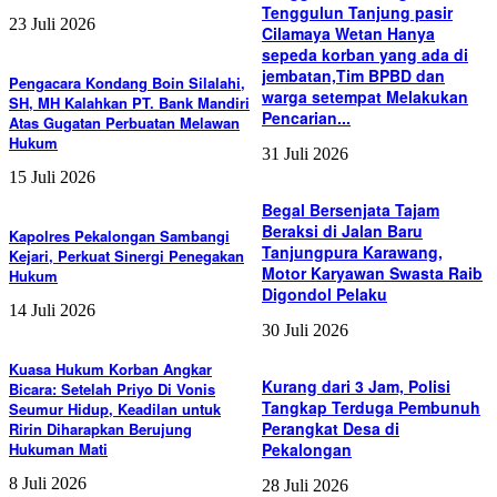
Tenggulun Tanjung pasir
23 Juli 2026
Cilamaya Wetan Hanya
sepeda korban yang ada di
jembatan,Tim BPBD dan
Pengacara Kondang Boin Silalahi,
warga setempat Melakukan
SH, MH Kalahkan PT. Bank Mandiri
Pencarian...
Atas Gugatan Perbuatan Melawan
Hukum
31 Juli 2026
15 Juli 2026
Begal Bersenjata Tajam
Beraksi di Jalan Baru
Kapolres Pekalongan Sambangi
Tanjungpura Karawang,
Kejari, Perkuat Sinergi Penegakan
Motor Karyawan Swasta Raib
Hukum
Digondol Pelaku
14 Juli 2026
30 Juli 2026
Kuasa Hukum Korban Angkar
Kurang dari 3 Jam, Polisi
Bicara: Setelah Priyo Di Vonis
Tangkap Terduga Pembunuh
Seumur Hidup, Keadilan untuk
Perangkat Desa di
Ririn Diharapkan Berujung
Hukuman Mati
Pekalongan
8 Juli 2026
28 Juli 2026