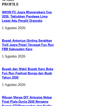
PROFILE
AWON FC Juara Bhayangkara Cup
2026, Taklukkan Pandawa Lima
Lewat Adu Penalti Dramatis
1 Agustus 2026
Bupati Antonius Ginting Serahkan
Trofi Juara Pelari Tercepat Fun Run
FBB Kabupaten Karo
1 Agustus 2026
Bupati dan Wakil Bupati Karo Buka
Fun Run Festival Bunga dan Buah
Tahun 2026
1 Agustus 2026
Ribuan Warga DIY Antusias Nobar
Final Piala Dunia 2026 Bersama
Korem 072/Pamungkas dan Kadin