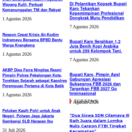
Di Pelantikan Kepsek Bupati
Wayang Kulit, Perkuat
Karo Tekankan
Kemanunggalan TNI dan Rakyat
Kepemimpinan Profesional
Dongkrak Mutu Pendidikan
1 Agustus 2026
7 Agustus 2026
Respon Cepat Krisis Air,Kodim
Indramayu Bersama BPBD Bantu
Bupati Karo Serahkan 1,2
Warga Krangkeng
Juta Benih Kopi Arabika
untuk 259 Kelompok Tani.
1 Agustus 2026
7 Agustus 2026
AKBP Dies Ferra Ningtias Resmi
Bupati Karo, Pimpin Apel
Pimpin Polres Pekalongan Kota,
Gabungan Apresiasi
Torehkan Sejarah sebagai Kapolres
Suksesnya FBB 2026 dan
Perempuan Pertama di Kota Batik
Targetkan FBB 2027 Go
Internasional
1 Agustus 2026
TOP NEWS
7 Agustus 2026
Pelukan Kasih Polri untuk Anak
Negeri, Polwan Jaga Jakarta
“Dua Siswa SDN Cilamaya III
Sambangi SLB Harapan Ibu
Raih Juara dalam Lomba
Nulis Carpon FTBI Tingkat
31 Juli 2026
Kecamatan”