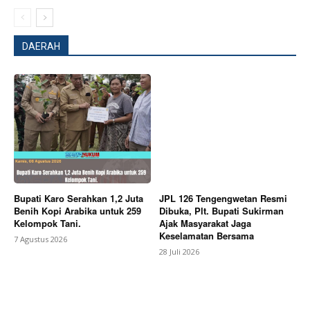
DAERAH
Company
About
Contact us
Subscription Plans
My account
Bagikan Artikel
Bupati Karo Serahkan 1,2 Juta
JPL 126 Tengengwetan Resmi
Benih Kopi Arabika untuk 259
Dibuka, Plt. Bupati Sukirman
Kelompok Tani.
Ajak Masyarakat Jaga
Keselamatan Bersama
Berita Lainnya
Satpol PP Sisir Angkringan di Alun-
7 Agustus 2026
alun Kajen, Plt Bupati Sukirman Pastikan Pengawasan
28 Juli 2026
Siang dan Malam Diperketat