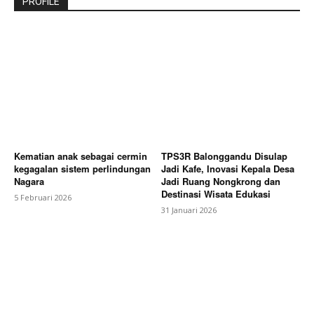
PROFILE
Kematian anak sebagai cermin
TPS3R Balonggandu Disulap
kegagalan sistem perlindungan
Jadi Kafe, Inovasi Kepala Desa
Nagara
Jadi Ruang Nongkrong dan
Destinasi Wisata Edukasi
5 Februari 2026
31 Januari 2026