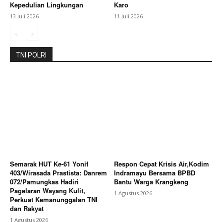
Kepedulian Lingkungan
Karo
13 Juli 2026
11 Juli 2026
TNI POLRI
Semarak HUT Ke-61 Yonif
Respon Cepat Krisis Air,Kodim
403/Wirasada Prastista: Danrem
Indramayu Bersama BPBD
072/Pamungkas Hadiri
Bantu Warga Krangkeng
Pagelaran Wayang Kulit,
1 Agustus 2026
Perkuat Kemanunggalan TNI
dan Rakyat
1 Agustus 2026