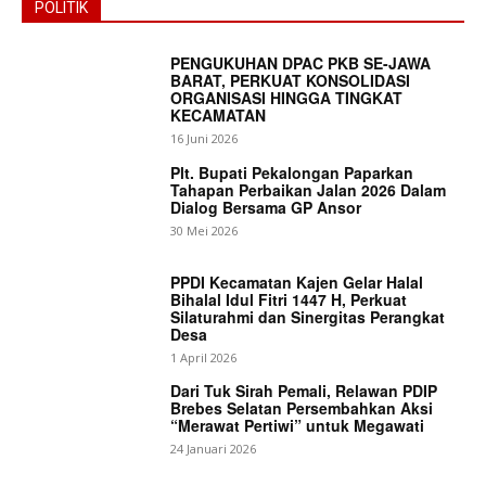
POLITIK
PENGUKUHAN DPAC PKB SE-JAWA
BARAT, PERKUAT KONSOLIDASI
ORGANISASI HINGGA TINGKAT
KECAMATAN
16 Juni 2026
News Week
Plt. Bupati Pekalongan Paparkan
Magazine PRO
Tahapan Perbaikan Jalan 2026 Dalam
Dialog Bersama GP Ansor
30 Mei 2026
PPDI Kecamatan Kajen Gelar Halal
Bihalal Idul Fitri 1447 H, Perkuat
Silaturahmi dan Sinergitas Perangkat
Desa
1 April 2026
Dari Tuk Sirah Pemali, Relawan PDIP
Brebes Selatan Persembahkan Aksi
“Merawat Pertiwi” untuk Megawati
24 Januari 2026
SUBSCRIBE NOW