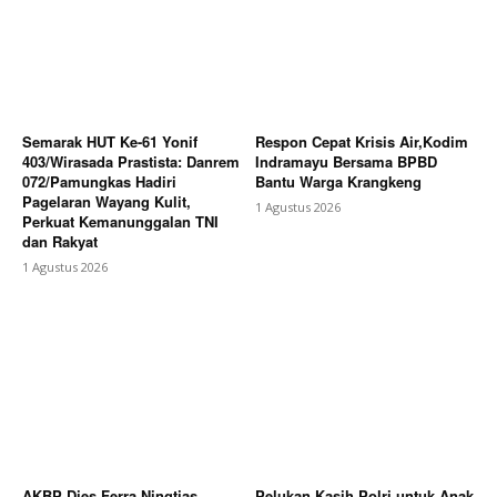
Semarak HUT Ke-61 Yonif
Respon Cepat Krisis Air,Kodim
403/Wirasada Prastista: Danrem
Indramayu Bersama BPBD
072/Pamungkas Hadiri
Bantu Warga Krangkeng
Pagelaran Wayang Kulit,
1 Agustus 2026
Perkuat Kemanunggalan TNI
dan Rakyat
1 Agustus 2026
AKBP Dies Ferra Ningtias
Pelukan Kasih Polri untuk Anak