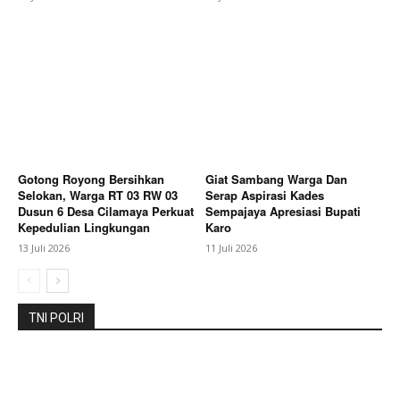
About
Contact us
Subscription Plans
My account
Bagikan Artikel
Gotong Royong Bersihkan
Giat Sambang Warga Dan
Selokan, Warga RT 03 RW 03
Serap Aspirasi Kades
Dusun 6 Desa Cilamaya Perkuat
Sempajaya Apresiasi Bupati
Berita Lainnya
Meriahkan HUT RI Ke-81 Pemkab
Kepedulian Lingkungan
Karo
Karo Gelar Gerak Jalan Kemerdekaan
13 Juli 2026
11 Juli 2026
TNI POLRI