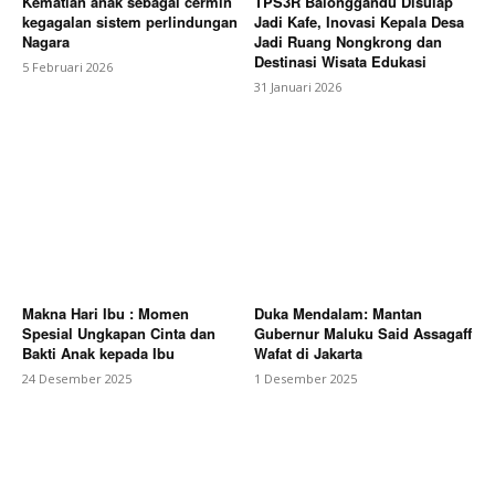
Kematian anak sebagai cermin
TPS3R Balonggandu Disulap
kegagalan sistem perlindungan
Jadi Kafe, Inovasi Kepala Desa
Nagara
Jadi Ruang Nongkrong dan
Destinasi Wisata Edukasi
5 Februari 2026
31 Januari 2026
Makna Hari Ibu : Momen
Duka Mendalam: Mantan
Spesial Ungkapan Cinta dan
Gubernur Maluku Said Assagaff
Bakti Anak kepada Ibu
Wafat di Jakarta
24 Desember 2025
1 Desember 2025