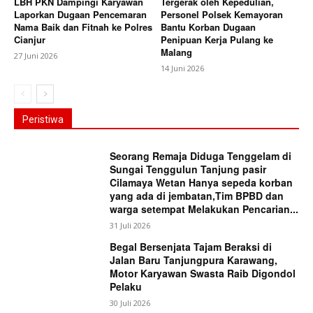
LBH PKN Dampingi Karyawan
Tergerak oleh Kepedulian,
Laporkan Dugaan Pencemaran
Personel Polsek Kemayoran
Nama Baik dan Fitnah ke Polres
Bantu Korban Dugaan
Cianjur
Penipuan Kerja Pulang ke
Malang
27 Juni 2026
14 Juni 2026
Peristiwa
Seorang Remaja Diduga Tenggelam di
Sungai Tenggulun Tanjung pasir
Cilamaya Wetan Hanya sepeda korban
yang ada di jembatan,Tim BPBD dan
warga setempat Melakukan Pencarian...
31 Juli 2026
Begal Bersenjata Tajam Beraksi di
Jalan Baru Tanjungpura Karawang,
Motor Karyawan Swasta Raib Digondol
Pelaku
30 Juli 2026