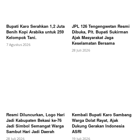
News Week
Magazine PRO
Bupati Karo Serahkan 1,2 Juta
JPL 126 Tengengwetan Resmi
Benih Kopi Arabika untuk 259
Dibuka, Plt. Bupati Sukirman
Kelompok Tani.
Ajak Masyarakat Jaga
Keselamatan Bersama
7 Agustus 2026
28 Juli 2026
SUBSCRIBE NOW
Resmi Diluncurkan, Logo Hari
Kembali Bupati Karo Sambang
Jadi Kabupaten Bekasi ke-76
Warga Dolat Rayat, Ajak
Jadi Simbol Semangat Warga
Dukung Gerakan Indonesia
Sambut Hari Jadi Daerah
ASRI
Company
28 Juli 2026
19 Juli 2026