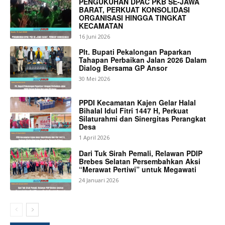
PENGUKUHAN DPAC PKB SE-JAWA
BARAT, PERKUAT KONSOLIDASI
ORGANISASI HINGGA TINGKAT
Company
KECAMATAN
16 Juni 2026
About
Plt. Bupati Pekalongan Paparkan
Tahapan Perbaikan Jalan 2026 Dalam
Contact us
Dialog Bersama GP Ansor
30 Mei 2026
Subscription Plans
My account
PPDI Kecamatan Kajen Gelar Halal
Bihalal Idul Fitri 1447 H, Perkuat
Silaturahmi dan Sinergitas Perangkat
Bagikan Artikel
Desa
1 April 2026
Dari Tuk Sirah Pemali, Relawan PDIP
Berita Lainnya
JPL 126 Tengengwetan Resmi
Brebes Selatan Persembahkan Aksi
Dibuka, Plt. Bupati Sukirman Ajak Masyarakat Jaga
“Merawat Pertiwi” untuk Megawati
Keselamatan Bersama
24 Januari 2026