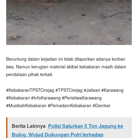
Beruntung dalam kejadian ini tidak dilaporkan adanya korban
jiwa. Namun kerugian material akibat kebakaran masih dalam
pendataan pihak terkait.
#KebakaranTPSTCirejag #TPSTCirejag #Jatisari #Karawang
#Kebakaran #InfoKarawang #PeristiwaKarawang
#MusibahKebakaran #PemadamKebakaran #Damkar
Berita Lainnya
Polisi Salurkan 5 Ton Jagung ke
Bulog, Wujud Dukungan Polri terhadap