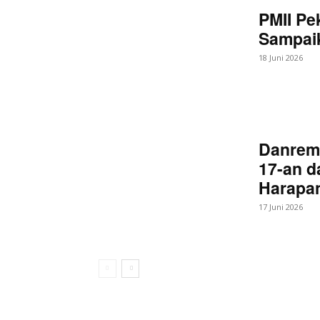
PMII Pe
Sampaik
18 Juni 2026
Danrem
17-an d
Harapan
17 Juni 2026