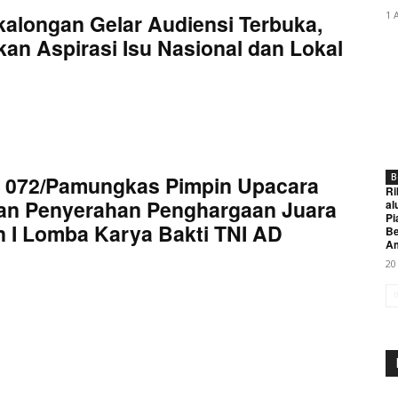
1 
kalongan Gelar Audiensi Terbuka,
an Aspirasi Isu Nasional dan Lokal
 072/Pamungkas Pimpin Upacara
B
Ri
an Penyerahan Penghargaan Juara
al
Pi
 I Lomba Karya Bakti TNI AD
Be
A
20