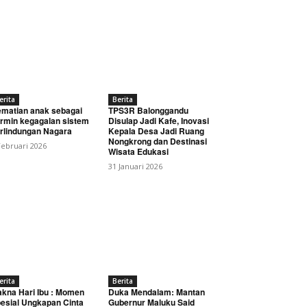
erita
Berita
matian anak sebagai
TPS3R Balonggandu
rmin kegagalan sistem
Disulap Jadi Kafe, Inovasi
rlindungan Nagara
Kepala Desa Jadi Ruang
Nongkrong dan Destinasi
Februari 2026
Wisata Edukasi
31 Januari 2026
erita
Berita
kna Hari Ibu : Momen
Duka Mendalam: Mantan
esial Ungkapan Cinta
Gubernur Maluku Said