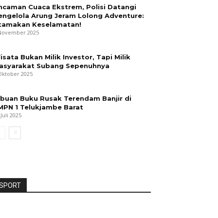
ncaman Cuaca Ekstrem, Polisi Datangi
engelola Arung Jeram Lolong Adventure:
tamakan Keselamatan!
November 2025
isata Bukan Milik Investor, Tapi Milik
asyarakat Subang Sepenuhnya
Oktober 2025
ibuan Buku Rusak Terendam Banjir di
MPN 1 Telukjambe Barat
 Juli 2025
SPORT