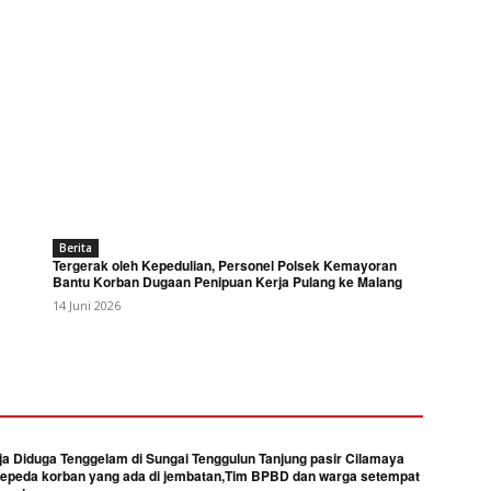
Berita
Tergerak oleh Kepedulian, Personel Polsek Kemayoran
Bantu Korban Dugaan Penipuan Kerja Pulang ke Malang
14 Juni 2026
 Diduga Tenggelam di Sungai Tenggulun Tanjung pasir Cilamaya
epeda korban yang ada di jembatan,Tim BPBD dan warga setempat