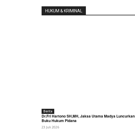
HUKUM & KRIMINAL
News 
Magazin
Berita
Dr.Fri Hartono SH,MH, Jaksa Utama Madya Luncurkan
Buku Hukum Pidana
23 Juli 2026