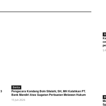
B
Ke
ce
pe
5 
Week
e PRO
Company
About
Berita
 3
Pengacara Kondang Boin Silalahi, SH, MH Kalahkan PT.
Contact us
Bank Mandiri Atas Gugatan Perbuatan Melawan Hukum
B
Subscription Plans
15 Juli 2026
Ma
Sp