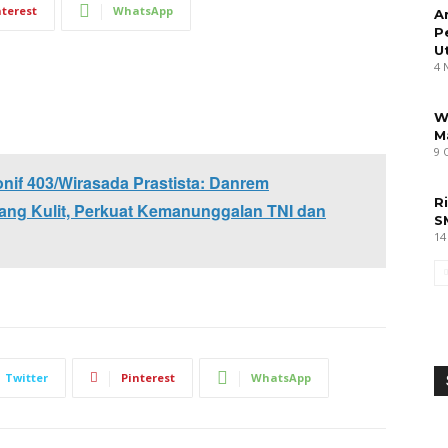
nterest
WhatsApp
A
P
U
4 
W
M
9 
if 403/Wirasada Prastista: Danrem
R
ang Kulit, Perkuat Kemanunggalan TNI dan
S
14
Twitter
Pinterest
WhatsApp