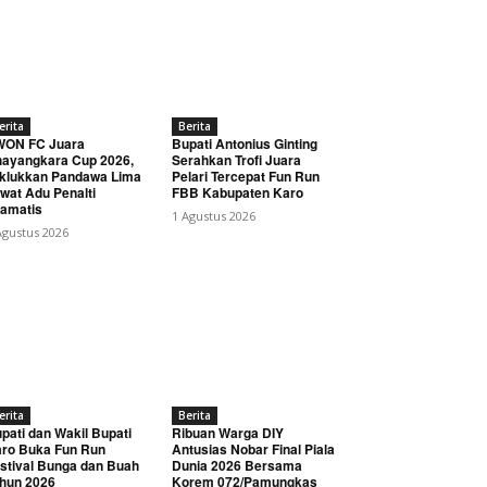
erita
Berita
WON FC Juara
Bupati Antonius Ginting
ayangkara Cup 2026,
Serahkan Trofi Juara
klukkan Pandawa Lima
Pelari Tercepat Fun Run
wat Adu Penalti
FBB Kabupaten Karo
amatis
1 Agustus 2026
Agustus 2026
erita
Berita
pati dan Wakil Bupati
Ribuan Warga DIY
ro Buka Fun Run
Antusias Nobar Final Piala
stival Bunga dan Buah
Dunia 2026 Bersama
hun 2026
Korem 072/Pamungkas