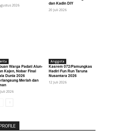
dan Kadin DIY
Agustus 2026
20 Juli 2026
erita
Anggota
buan Warga Padati Alun-
Kasrem 072/Pamungkas
un Kajen, Nobar Final
Hadiri Fun Run Taruna
ala Dunia 2026
Nusantara 2026
rlangsung Meriah dan
12 Juli 2026
man
 Juli 2026
PROFILE