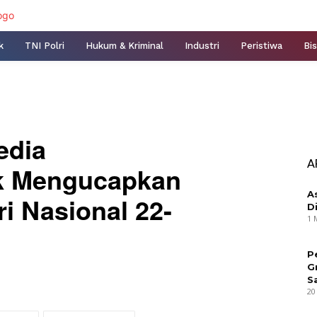
k
TNI Polri
Hukum & Kriminal
Industri
Peristiwa
Bis
edia
A
k Mengucapkan
A
ri Nasional 22-
D
1 
P
G
S
20