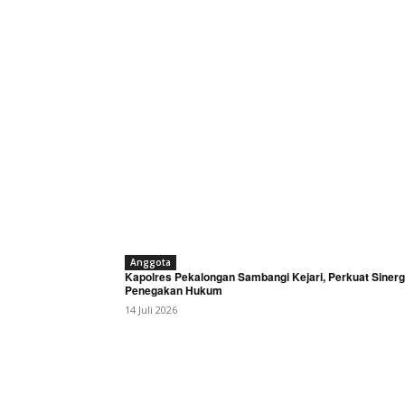
SUBSCRIB
Bagikan Artikel
Berita Lainnya
PKDI Resm
Perjuangkan Kemajuan 
Anggota
Kapolres Pekalongan Sambangi Kejari, Perkuat Sinerg
Penegakan Hukum
14 Juli 2026