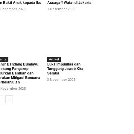
n Bakti Anak kepada Ibu
Assagaff Wafat di Jakarta
 Desember 2025
1 Desember 2025
erita
Artikel
uat Sinergi dan
njir Bandang Bumiayu:
Luka Impunitas dan
esang Pangarep
Tanggung Jawab Kita
lurkan Bantuan dan
Semua
rukan Mitigasi Bencana
3 November 2025
rkelanjutan
 November 2025