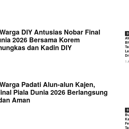
Warga DIY Antusias Nobar Final
B
unia 2026 Bersama Korem
A
Bh
mungkas dan Kadin DIY
Ta
Le
Dr
1 
Warga Padati Alun-alun Kajen,
inal Piala Dunia 2026 Berlangsung
 dan Aman
B
Bu
Ka
Fe
Ta