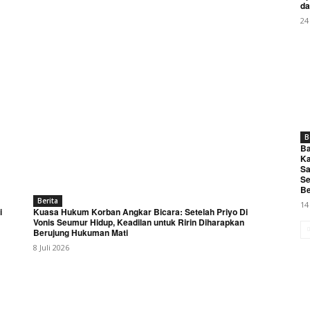
My account
da
24
E NOW
B
i Kukuhkan Pengurus DPC Kabupaten Pekalongan, Siap Perk
Ba
Ka
Desa
Sa
Se
Be
Berita
14
i
Kuasa Hukum Korban Angkar Bicara: Setelah Priyo Di
Vonis Seumur Hidup, Keadilan untuk Ririn Diharapkan
Berujung Hukuman Mati
8 Juli 2026