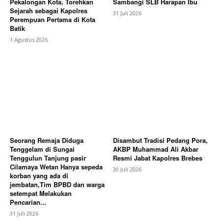
Pekalongan Kota, Torehkan
Sambangi SLB Harapan Ibu
Sejarah sebagai Kapolres
31 Juli 2026
Perempuan Pertama di Kota
Batik
1 Agustus 2026
Seorang Remaja Diduga
Disambut Tradisi Pedang Pora,
Tenggelam di Sungai
AKBP Muhammad Ali Akbar
Tenggulun Tanjung pasir
Resmi Jabat Kapolres Brebes
Cilamaya Wetan Hanya sepeda
30 Juli 2026
korban yang ada di
jembatan,Tim BPBD dan warga
setempat Melakukan
Pencarian...
31 Juli 2026