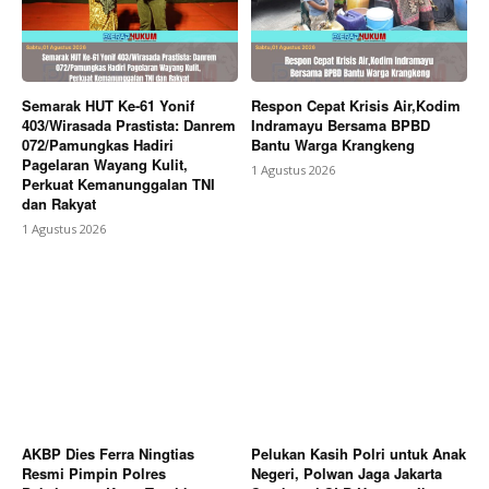
Berita Lainnya
Laporan Dugaan Remaja Bawa Sajam
di Wiradesa Ditindaklanjuti, Polres Pekalongan
Lakukan Pengecekan
Semarak HUT Ke-61 Yonif
Respon Cepat Krisis Air,Kodim
403/Wirasada Prastista: Danrem
Indramayu Bersama BPBD
072/Pamungkas Hadiri
Bantu Warga Krangkeng
Pagelaran Wayang Kulit,
1 Agustus 2026
Perkuat Kemanunggalan TNI
dan Rakyat
1 Agustus 2026
AKBP Dies Ferra Ningtias
Pelukan Kasih Polri untuk Anak
Resmi Pimpin Polres
Negeri, Polwan Jaga Jakarta