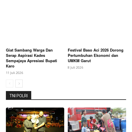
SUBSCRIBE NOW
Giat Sambang Warga Dan
Festival Baso Aci 2026 Dorong
Serap Aspirasi Kades
Pertumbuhan Ekonomi dan
Company
Sempajaya Apresiasi Bupati
UMKM Garut
Karo
8 Juli 2026
11 Juli 2026
About
Contact us
Subscription Plans
TNI POLRI
My account
Bagikan Artikel