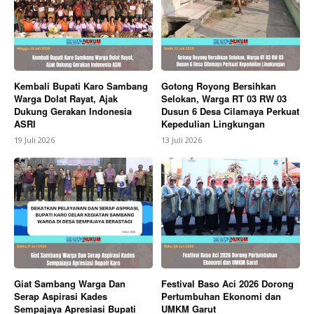
SUBSCRIBE NOW
Company
Kembali Bupati Karo Sambang
Gotong Royong Bersihkan
Warga Dolat Rayat, Ajak
Selokan, Warga RT 03 RW 03
About
Dukung Gerakan Indonesia
Dusun 6 Desa Cilamaya Perkuat
ASRI
Kepedulian Lingkungan
Contact us
19 Juli 2026
13 Juli 2026
Subscription Plans
My account
Bagikan Artikel
Berita Lainnya
PHE ONWJ Bergerak Cepat Respons
Laporan Nelayan Soal Gelembung di Perairan
Karawang
Giat Sambang Warga Dan
Festival Baso Aci 2026 Dorong
Serap Aspirasi Kades
Pertumbuhan Ekonomi dan
Sempajaya Apresiasi Bupati
UMKM Garut