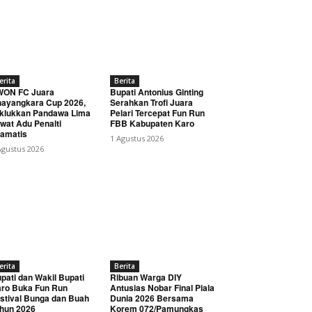
erita
Berita
WON FC Juara
Bupati Antonius Ginting
ayangkara Cup 2026,
Serahkan Trofi Juara
klukkan Pandawa Lima
Pelari Tercepat Fun Run
wat Adu Penalti
FBB Kabupaten Karo
amatis
1 Agustus 2026
Agustus 2026
erita
Berita
pati dan Wakil Bupati
Ribuan Warga DIY
ro Buka Fun Run
Antusias Nobar Final Piala
stival Bunga dan Buah
Dunia 2026 Bersama
hun 2026
Korem 072/Pamungkas