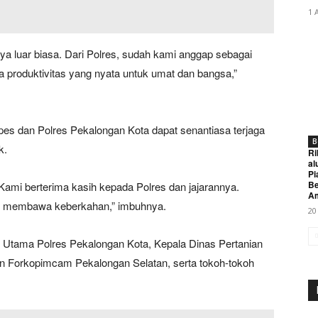
1 
nya luar biasa. Dari Polres, sudah kami anggap sebagai
a produktivitas yang nyata untuk umat dan bangsa,”
npes dan Polres Pekalongan Kota dapat senantiasa terjaga
B
k.
Ri
al
Pi
Be
 Kami berterima kasih kepada Polres dan jajarannya.
A
lah membawa keberkahan,” imbuhnya.
20
abat Utama Polres Pekalongan Kota, Kepala Dinas Pertanian
an Forkopimcam Pekalongan Selatan, serta tokoh-tokoh