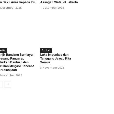
n Bakti Anak kepada Ibu
Assagaff Wafat di Jakarta
 Desember 2025
1 Desember 2025
erita
Artikel
njir Bandang Bumiayu:
Luka Impunitas dan
esang Pangarep
Tanggung Jawab Kita
lurkan Bantuan dan
Semua
rukan Mitigasi Bencana
3 November 2025
rkelanjutan
 November 2025