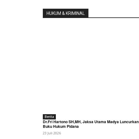
HUKUM & KRIMINAL
Berita
Dr.Fri Hartono SH,MH, Jaksa Utama Madya Luncurkan
Buku Hukum Pidana
23 Juli 2026