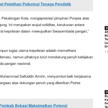
at Pelatihan Psikologi Tenaga Pendidik
es Pekalongan Kota, mengapresiasi pimpinan Ponpes atas
ng. Ini merupakan wujud soliditas, kerukunan antara
B
rat kepolisian dalam mewujudkan Swasembada pangan,”
A
Bh
Ta
Le
Dr
ipun tugas utama kepolisian adalah memelihara
1 
ibmas), namun pihaknya turut mendukung penuh kebijakan
a pangan nasional.
H. Muhammad Saifuddin Amirin, menyambut baik kerjasama
argaan atas dukungan penuh yang diberikan Polres
B
Bu
Ka
Fe
Pemkab Bekasi Maksimalkan Potensi
Ta