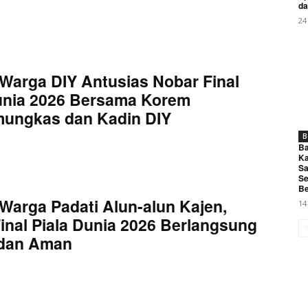
da
24
Warga DIY Antusias Nobar Final
unia 2026 Bersama Korem
mungkas dan Kadin DIY
B
Ba
Ka
Sa
Se
Be
Warga Padati Alun-alun Kajen,
14
inal Piala Dunia 2026 Berlangsung
 dan Aman