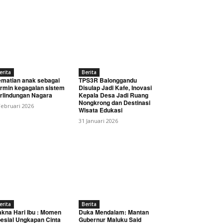
erita
Berita
matian anak sebagai
TPS3R Balonggandu
rmin kegagalan sistem
Disulap Jadi Kafe, Inovasi
rlindungan Nagara
Kepala Desa Jadi Ruang
Nongkrong dan Destinasi
Februari 2026
Wisata Edukasi
31 Januari 2026
erita
Berita
kna Hari Ibu : Momen
Duka Mendalam: Mantan
esial Ungkapan Cinta
Gubernur Maluku Said