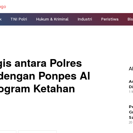
k
TNI Polri
Hukum & Kriminal
Industri
Peristiwa
Bis
gis antara Polres
A
dengan Ponpes Al
A
rogram Ketahan
D
1 
P
G
S
20