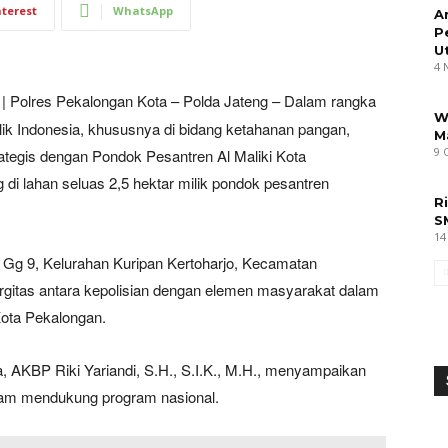
nterest
WhatsApp
A
P
U
4 
|
Polres Pekalongan Kota – Polda Jateng – Dalam rangka
W
k Indonesia, khususnya di bidang ketahanan pangan,
M
9 
rategis dengan Pondok Pesantren Al Maliki Kota
di lahan seluas 2,5 hektar milik pondok pesantren
R
S
14
 Gg 9, Kelurahan Kuripan Kertoharjo, Kecamatan
nergitas antara kepolisian dengan elemen masyarakat dalam
ota Pekalongan.
AKBP Riki Yariandi, S.H., S.I.K., M.H., menyampaikan
dalam mendukung program nasional.