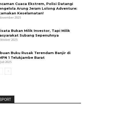
ncaman Cuaca Ekstrem, Polisi Datangi
engelola Arung Jeram Lolong Adventure:
tamakan Keselamatan!
November 2025
isata Bukan Milik Investor, Tapi Milik
asyarakat Subang Sepenuhnya
Oktober 2025
ibuan Buku Rusak Terendam Banjir di
MPN 1 Telukjambe Barat
 Juli 2025
SPORT