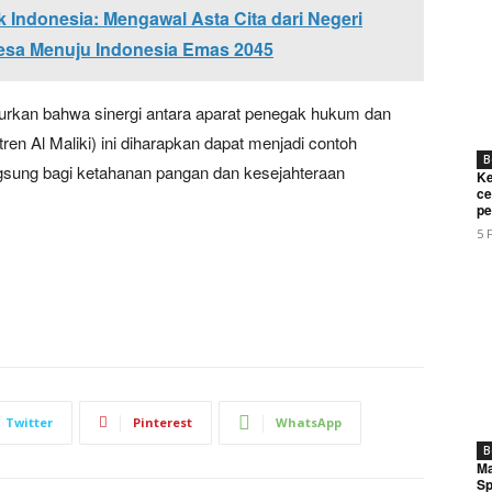
Indonesia: Mengawal Asta Cita dari Negeri
esa Menuju Indonesia Emas 2045
urkan bahwa sinergi antara aparat penegak hukum dan
en Al Maliki) ini diharapkan dapat menjadi contoh
B
ngsung bagi ketahanan pangan dan kesejahteraan
Ke
ce
pe
5 
Twitter
Pinterest
WhatsApp
B
Ma
Sp