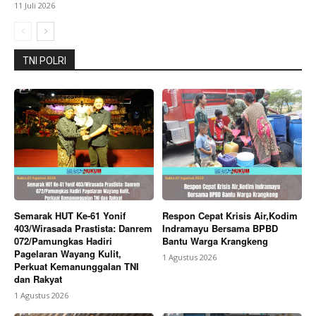
11 Juli 2026
TNI POLRI
Semarak HUT Ke-61 Yonif
Respon Cepat Krisis Air,Kodim
403/Wirasada Prastista: Danrem
Indramayu Bersama BPBD
072/Pamungkas Hadiri
Bantu Warga Krangkeng
Pagelaran Wayang Kulit,
1 Agustus 2026
Perkuat Kemanunggalan TNI
dan Rakyat
1 Agustus 2026