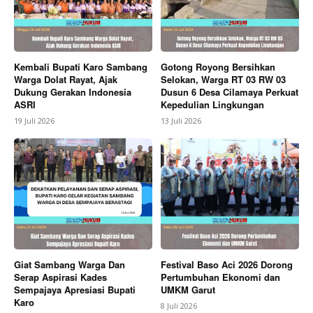
Company
Kembali Bupati Karo Sambang
Gotong Royong Bersihkan
Warga Dolat Rayat, Ajak
Selokan, Warga RT 03 RW 03
Dukung Gerakan Indonesia
Dusun 6 Desa Cilamaya Perkuat
About
ASRI
Kepedulian Lingkungan
Contact us
19 Juli 2026
13 Juli 2026
Subscription Plans
My account
Bagikan Artikel
Berita Lainnya
Kurang dari 3 Jam, Polisi Tangkap
Terduga Pembunuh Perangkat Desa di Pekalongan
Giat Sambang Warga Dan
Festival Baso Aci 2026 Dorong
Serap Aspirasi Kades
Pertumbuhan Ekonomi dan
Sempajaya Apresiasi Bupati
UMKM Garut
Karo
8 Juli 2026