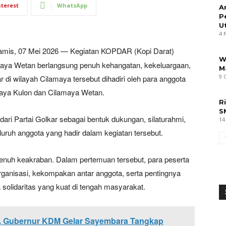
nterest
WhatsApp
A
P
U
4 
mis, 07 Mei 2026 — Kegiatan KOPDAR (Kopi Darat)
W
ya Wetan berlangsung penuh kehangatan, kekeluargaan,
M
9 
di wilayah Cilamaya tersebut dihadiri oleh para anggota
amaya Kulon dan Cilamaya Wetan.
R
S
 dari Partai Golkar sebagai bentuk dukungan, silaturahmi,
14
ruh anggota yang hadir dalam kegiatan tersebut.
penuh keakraban. Dalam pertemuan tersebut, para peserta
ganisasi, kekompakan antar anggota, serta pentingnya
solidaritas yang kuat di tengah masyarakat.
, Gubernur KDM Gelar Sayembara Tangkap