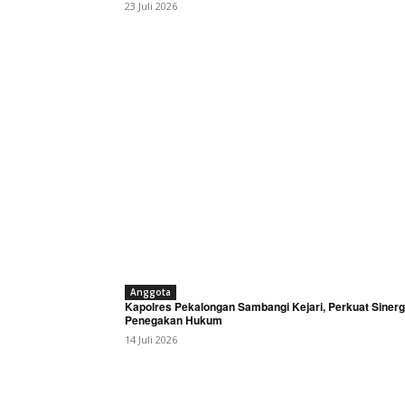
23 Juli 2026
Anggota
Kapolres Pekalongan Sambangi Kejari, Perkuat Sinerg
Penegakan Hukum
14 Juli 2026