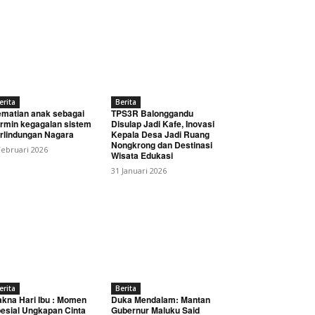
erita
Berita
matian anak sebagai
TPS3R Balonggandu
rmin kegagalan sistem
Disulap Jadi Kafe, Inovasi
rlindungan Nagara
Kepala Desa Jadi Ruang
Nongkrong dan Destinasi
Februari 2026
Wisata Edukasi
31 Januari 2026
erita
Berita
kna Hari Ibu : Momen
Duka Mendalam: Mantan
esial Ungkapan Cinta
Gubernur Maluku Said