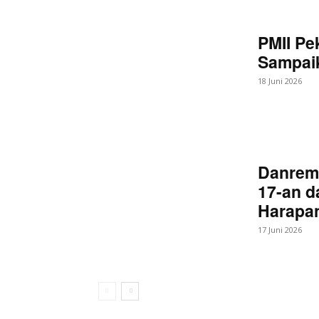
PMII Pe
Sampaik
18 Juni 2026
Danrem
17-an d
Harapan
17 Juni 2026