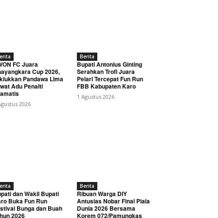
erita
Berita
WON FC Juara
Bupati Antonius Ginting
ayangkara Cup 2026,
Serahkan Trofi Juara
klukkan Pandawa Lima
Pelari Tercepat Fun Run
wat Adu Penalti
FBB Kabupaten Karo
amatis
1 Agustus 2026
Agustus 2026
erita
Berita
pati dan Wakil Bupati
Ribuan Warga DIY
ro Buka Fun Run
Antusias Nobar Final Piala
stival Bunga dan Buah
Dunia 2026 Bersama
hun 2026
Korem 072/Pamungkas