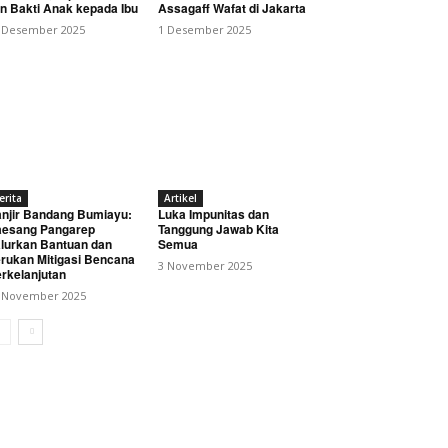
n Bakti Anak kepada Ibu
Assagaff Wafat di Jakarta
 Desember 2025
1 Desember 2025
erita
Artikel
njir Bandang Bumiayu:
Luka Impunitas dan
esang Pangarep
Tanggung Jawab Kita
lurkan Bantuan dan
Semua
rukan Mitigasi Bencana
3 November 2025
rkelanjutan
 November 2025