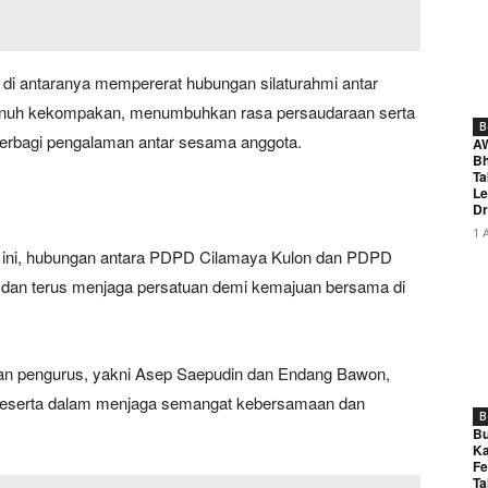
 di antaranya mempererat hubungan silaturahmi antar
penuh kekompakan, menumbuhkan rasa persaudaraan serta
B
 berbagi pengalaman antar sesama anggota.
A
Bh
Ta
Le
Dr
1 
an ini, hubungan antara PDPD Cilamaya Kulon dan PDPD
 dan terus menjaga persatuan demi kemajuan bersama di
 dan pengurus, yakni Asep Saepudin dan Endang Bawon,
 peserta dalam menjaga semangat kebersamaan dan
B
Bu
Ka
Fe
Ta