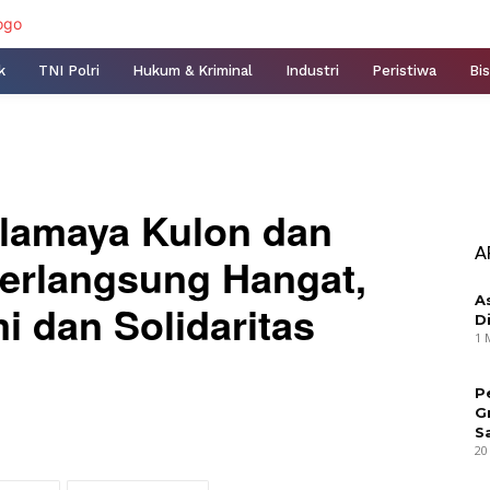
k
TNI Polri
Hukum & Kriminal
Industri
Peristiwa
Bis
amaya Kulon dan
A
erlangsung Hangat,
A
i dan Solidaritas
D
1 
P
G
S
20