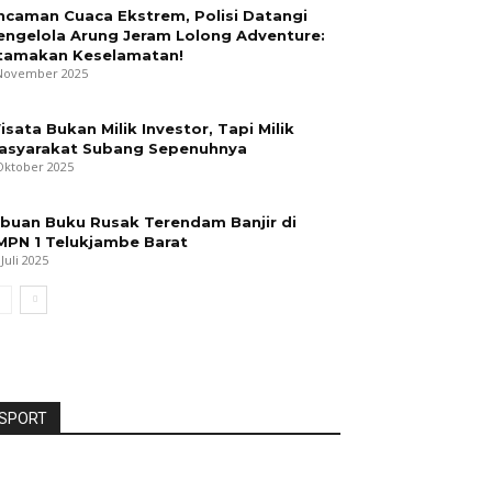
ncaman Cuaca Ekstrem, Polisi Datangi
engelola Arung Jeram Lolong Adventure:
tamakan Keselamatan!
November 2025
isata Bukan Milik Investor, Tapi Milik
asyarakat Subang Sepenuhnya
Oktober 2025
ibuan Buku Rusak Terendam Banjir di
MPN 1 Telukjambe Barat
 Juli 2025
SPORT