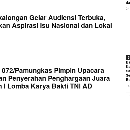
da
24
kalongan Gelar Audiensi Terbuka,
an Aspirasi Isu Nasional dan Lokal
B
Ba
Ka
 072/Pamungkas Pimpin Upacara
Sa
Se
an Penyerahan Penghargaan Juara
Be
 I Lomba Karya Bakti TNI AD
14