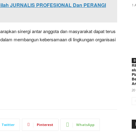
 Jadilah JURNALIS PROFESIONAL Dan PERANGI
1 
harapkan sinergi antar anggota dan masyarakat dapat terus
itif dalam membangun kebersamaan di lingkungan organisasi
B
Ri
al
Pi
Be
A
20
Twitter
Pinterest
WhatsApp