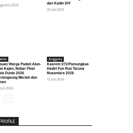
dan Kadin DIY
Agustus 2026
20 Juli 2026
erita
Anggota
buan Warga Padati Alun-
Kasrem 072/Pamungkas
un Kajen, Nobar Final
Hadiri Fun Run Taruna
ala Dunia 2026
Nusantara 2026
rlangsung Meriah dan
12 Juli 2026
man
 Juli 2026
PROFILE