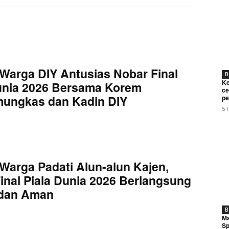
Warga DIY Antusias Nobar Final
B
Ke
unia 2026 Bersama Korem
ce
mungkas dan Kadin DIY
pe
5 
Warga Padati Alun-alun Kajen,
inal Piala Dunia 2026 Berlangsung
 dan Aman
B
Ma
Sp