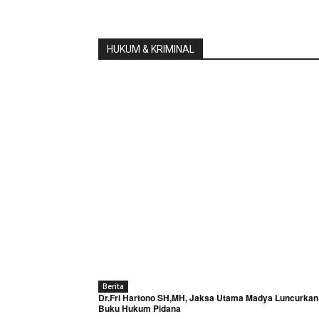
HUKUM & KRIMINAL
Berita
Dr.Fri Hartono SH,MH, Jaksa Utama Madya Luncurkan
Buku Hukum Pidana