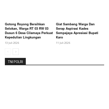
Gotong Royong Bersihkan
Giat Sambang Warga Dan
SUBSCRIBE NOW
Selokan, Warga RT 03 RW 03
Serap Aspirasi Kades
Dusun 6 Desa Cilamaya Perkuat
Sempajaya Apresiasi Bupati
Kepedulian Lingkungan
Karo
13 Juli 2026
11 Juli 2026
Company
TNI POLRI
About
Contact us
Subscription Plans
My account
Bagikan Artikel