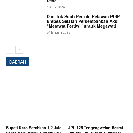
Desa
1 April 2026
Dari Tuk Sirah Pemali, Relawan PDIP
Brebes Selatan Persembahkan Aksi
“Merawat Pertiwi” untuk Megawati
24 Januari 2026
DAERAH
Bupati Karo Serahkan 1,2 Juta
JPL 126 Tengengwetan Resmi
Benih Kopi Arabika untuk 259
Dibuka, Plt. Bupati Sukirman