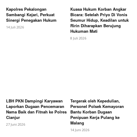
Kapolres Pekalongan
Kuasa Hukum Korban Angkar
Sambangi Kejari, Perkuat
Bicara: Setelah Priyo Di Vonis
Sinergi Penegakan Hukum
Seumur Hidup, Keadilan untuk
Ririn Diharapkan Berujung
14 Juli 2026
Hukuman Mati
8 Juli 2026
LBH PKN Dampingi Karyawan
Tergerak oleh Kepedulian,
Laporkan Dugaan Pencemaran
Personel Polsek Kemayoran
Nama Baik dan Fitnah ke Polres
Bantu Korban Dugaan
Cianjur
Penipuan Kerja Pulang ke
Malang
27 Juni 2026
14 Juni 2026