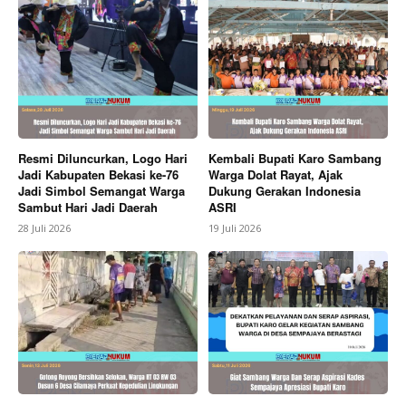
SUBSCRIBE NOW
Company
About
Resmi Diluncurkan, Logo Hari
Kembali Bupati Karo Sambang
Jadi Kabupaten Bekasi ke-76
Warga Dolat Rayat, Ajak
Contact us
Jadi Simbol Semangat Warga
Dukung Gerakan Indonesia
Subscription Plans
Sambut Hari Jadi Daerah
ASRI
28 Juli 2026
19 Juli 2026
My account
Bagikan Artikel
Berita Lainnya
Ribuan Warga Padati Alun-alun Kajen,
Nobar Final Piala Dunia 2026 Berlangsung Meriah
dan Aman