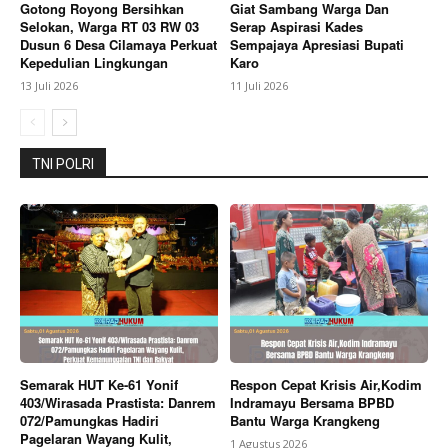
Gotong Royong Bersihkan
Giat Sambang Warga Dan
Selokan, Warga RT 03 RW 03
Serap Aspirasi Kades
Dusun 6 Desa Cilamaya Perkuat
Sempajaya Apresiasi Bupati
Kepedulian Lingkungan
Karo
13 Juli 2026
11 Juli 2026
TNI POLRI
Semarak HUT Ke-61 Yonif
Respon Cepat Krisis Air,Kodim
403/Wirasada Prastista: Danrem
Indramayu Bersama BPBD
072/Pamungkas Hadiri
Bantu Warga Krangkeng
Pagelaran Wayang Kulit,
1 Agustus 2026