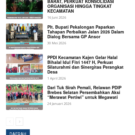
BARAT, PERKUAT KONSOLIDASI
ORGANISASI HINGGA TINGKAT
KECAMATAN
16 Juni 2026
Plt. Bupati Pekalongan Paparkan
Tahapan Perbaikan Jalan 2026 Dalam
Dialog Bersama GP Ansor
30 Mei 2026
PPDI Kecamatan Kajen Gelar Halal
Bihalal Idul Fitri 1447 H, Perkuat
Silaturahmi dan Sinergitas Perangkat
Desa
1 April 2026
Dari Tuk Sirah Pemali, Relawan PDIP
Brebes Selatan Persembahkan Aksi
“Merawat Pertiwi” untuk Megawati
News Week
24 Januari 2026
Magazine PRO
DAERAH