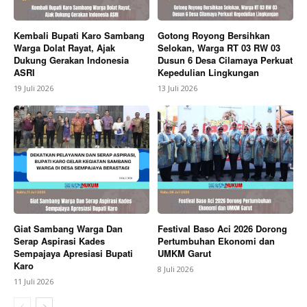
Bagikan Artikel
Kembali Bupati Karo Sambang
Gotong Royong Bersihkan
Warga Dolat Rayat, Ajak
Selokan, Warga RT 03 RW 03
Dukung Gerakan Indonesia
Dusun 6 Desa Cilamaya Perkuat
Berita Lainnya
Kasus Manipulasi Data Bantuan
ASRI
Kepedulian Lingkungan
Pangan Desa Sukra Resmi Di Laporkan DPD IWOI
19 Juli 2026
13 Juli 2026
Indramayu Dan LSM Penjara Indonesia ke Inspektorat
Giat Sambang Warga Dan
Festival Baso Aci 2026 Dorong
Serap Aspirasi Kades
Pertumbuhan Ekonomi dan
Sempajaya Apresiasi Bupati
UMKM Garut
Karo
8 Juli 2026
11 Juli 2026