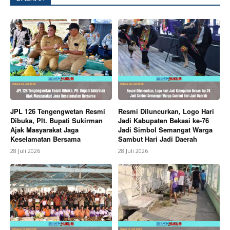
SUBSCRIBE NOW
JPL 126 Tengengwetan Resmi
Resmi Diluncurkan, Logo Hari
Dibuka, Plt. Bupati Sukirman
Jadi Kabupaten Bekasi ke-76
Ajak Masyarakat Jaga
Jadi Simbol Semangat Warga
Keselamatan Bersama
Sambut Hari Jadi Daerah
Company
28 Juli 2026
28 Juli 2026
About
Contact us
Subscription Plans
My account