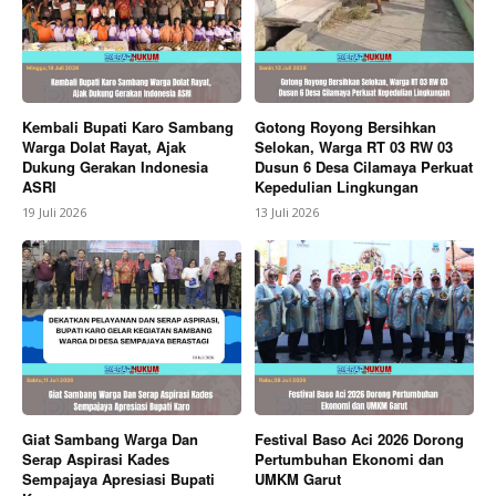
Kembali Bupati Karo Sambang
Gotong Royong Bersihkan
Warga Dolat Rayat, Ajak
Selokan, Warga RT 03 RW 03
Dukung Gerakan Indonesia
Dusun 6 Desa Cilamaya Perkuat
ASRI
Kepedulian Lingkungan
19 Juli 2026
13 Juli 2026
SUBSCRIBE NOW
Company
About
Giat Sambang Warga Dan
Festival Baso Aci 2026 Dorong
Contact us
Serap Aspirasi Kades
Pertumbuhan Ekonomi dan
Sempajaya Apresiasi Bupati
UMKM Garut
Subscription Plans