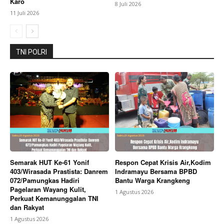
Karo
8 Juli 2026
My account
11 Juli 2026
Bagikan Artikel
TNI POLRI
Berita Lainnya
Jalanan Cilamaya Dipenuhi Pesepeda,
Critical Mass Suarakan Hak yang Sama bagi Seluruh
Pengguna Jalan
Semarak HUT Ke-61 Yonif
Respon Cepat Krisis Air,Kodim
403/Wirasada Prastista: Danrem
Indramayu Bersama BPBD
072/Pamungkas Hadiri
Bantu Warga Krangkeng
Pagelaran Wayang Kulit,
1 Agustus 2026
Perkuat Kemanunggalan TNI
dan Rakyat
1 Agustus 2026