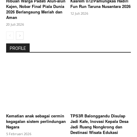
Ribuan Warga Padati Alun-alun
Kasrem 072/Pamungkas Hadiri
Kajen, Nobar Final Piala Dunia
Fun Run Taruna Nusantara 2026
2026 Berlangsung Meriah dan
12 Juli 2026
Aman
20 Juli 2026
PROFILE
Kematian anak sebagai cermin
TPS3R Balonggandu Disulap
kegagalan sistem perlindungan
Jadi Kafe, Inovasi Kepala Desa
Nagara
Jadi Ruang Nongkrong dan
Destinasi Wisata Edukasi
5 Februari 2026