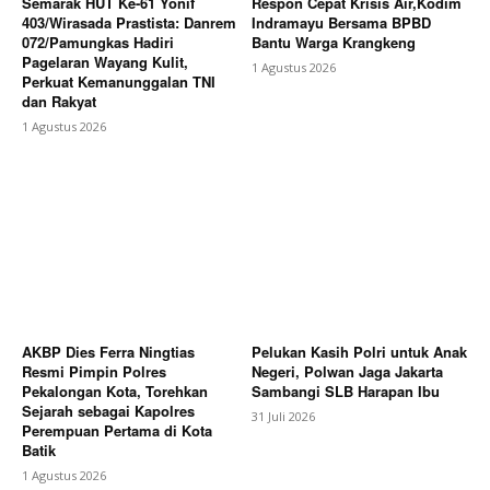
Semarak HUT Ke-61 Yonif
Respon Cepat Krisis Air,Kodim
Rakerda 2026 Dibuka
403/Wirasada Prastista: Danrem
Indramayu Bersama BPBD
072/Pamungkas Hadiri
Bantu Warga Krangkeng
Pagelaran Wayang Kulit,
1 Agustus 2026
Perkuat Kemanunggalan TNI
dan Rakyat
1 Agustus 2026
AKBP Dies Ferra Ningtias
Pelukan Kasih Polri untuk Anak
Resmi Pimpin Polres
Negeri, Polwan Jaga Jakarta
Pekalongan Kota, Torehkan
Sambangi SLB Harapan Ibu
Sejarah sebagai Kapolres
31 Juli 2026
Perempuan Pertama di Kota
Batik
1 Agustus 2026