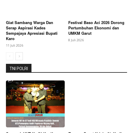
SUBSCRIBE NOW
Giat Sambang Warga Dan
Festival Baso Aci 2026 Dorong
Serap Aspirasi Kades
Pertumbuhan Ekonomi dan
Sempajaya Apresiasi Bupati
UMKM Garut
Karo
8 Juli 2026
11 Juli 2026
Company
About
TNI POLRI
Contact us
Subscription Plans
My account
Bagikan Artikel
Berita Lainnya
Pengurus MUI Kabupaten Kepulauan
Seribu Masa Khidmat 2025–2030 Resmi Dikukuhkan,