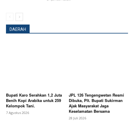
DAERAH
SUBSCRIBE NOW
Company
Bupati Karo Serahkan 1,2 Juta
JPL 126 Tengengwetan Resmi
Benih Kopi Arabika untuk 259
Dibuka, Plt. Bupati Sukirman
Kelompok Tani.
Ajak Masyarakat Jaga
About
Keselamatan Bersama
7 Agustus 2026
28 Juli 2026
Contact us
Subscription Plans