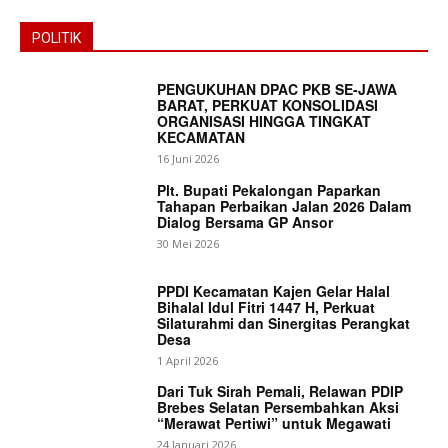
POLITIK
PENGUKUHAN DPAC PKB SE-JAWA
BARAT, PERKUAT KONSOLIDASI
ORGANISASI HINGGA TINGKAT
KECAMATAN
16 Juni 2026
Plt. Bupati Pekalongan Paparkan
Tahapan Perbaikan Jalan 2026 Dalam
Dialog Bersama GP Ansor
30 Mei 2026
PPDI Kecamatan Kajen Gelar Halal
Bihalal Idul Fitri 1447 H, Perkuat
Silaturahmi dan Sinergitas Perangkat
Desa
1 April 2026
News Week
Dari Tuk Sirah Pemali, Relawan PDIP
Magazine PRO
Brebes Selatan Persembahkan Aksi
“Merawat Pertiwi” untuk Megawati
24 Januari 2026