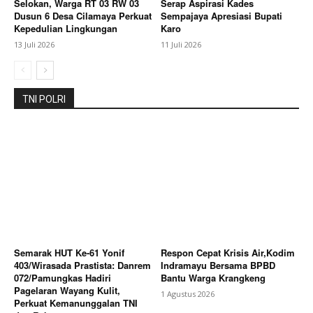
Selokan, Warga RT 03 RW 03
Serap Aspirasi Kades
Dusun 6 Desa Cilamaya Perkuat
Sempajaya Apresiasi Bupati
Kepedulian Lingkungan
Karo
13 Juli 2026
11 Juli 2026
TNI POLRI
Semarak HUT Ke-61 Yonif
Respon Cepat Krisis Air,Kodim
403/Wirasada Prastista: Danrem
Indramayu Bersama BPBD
072/Pamungkas Hadiri
Bantu Warga Krangkeng
Pagelaran Wayang Kulit,
1 Agustus 2026
Perkuat Kemanunggalan TNI