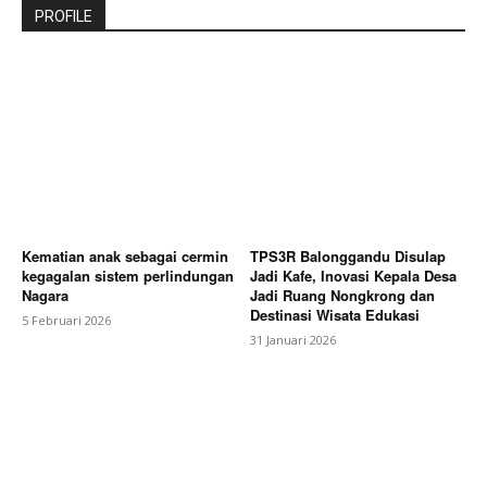
PROFILE
Kematian anak sebagai cermin
TPS3R Balonggandu Disulap
kegagalan sistem perlindungan
Jadi Kafe, Inovasi Kepala Desa
Nagara
Jadi Ruang Nongkrong dan
Destinasi Wisata Edukasi
5 Februari 2026
31 Januari 2026