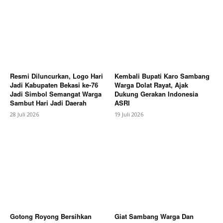
My account
Bagikan Artikel
Berita Lainnya
Antisipasi Musim Kemarau, Plt. Bupati
Sukirman Ingatkan Masyarakat Antisipasi Kebakaran
Resmi Diluncurkan, Logo Hari
Kembali Bupati Karo Sambang
dan Pentingnya Efisiensi Penggunaan Air
Jadi Kabupaten Bekasi ke-76
Warga Dolat Rayat, Ajak
Jadi Simbol Semangat Warga
Dukung Gerakan Indonesia
Sambut Hari Jadi Daerah
ASRI
28 Juli 2026
19 Juli 2026
Gotong Royong Bersihkan
Giat Sambang Warga Dan